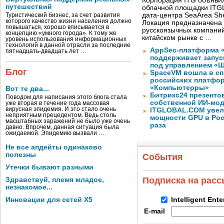
Корпорация ITG объявил
путешествий
облачной площадки ITG
дата-центра SeaArea Sh
Туристический бизнес, за счет развития
которого качество жизни населения должно
Локация предназначена 
повышаться, хорошо вписывается в
русскоязычных компаний
концепцию «умного города». К тому же
китайском рынке с …
уровень использования информационных
технологий в данной отрасли за последние
AppSec-платформа 
пятнадцать-двадцать лет …
поддерживает запуск
под управлением «
Блог
SpaceVM вошла в сп
российских платфор
«Компьютерры»
Вот те два...
Битрикс24 презенто
Поводом для написания этого блога стала
собственной ИИ-мод
уже вторая в течение года массовая
вирусная эпидемия. И это стало очень
ITGLOBAL.COM увел
неприятным прецедентом. Ведь столь
мощности GPU в Росс
масштабных заражений не было уже очень
раза
давно. Впрочем, данная ситуация была
ожидаемой. Эпидемию вызвали …
Не все апдейты одинаково
полезны
События
Утечки бывают разными
Подписка на рас
Здравствуй, племя младое,
незнакомое...
Инновации для сетей X5
Intelligent Ent
E-mail