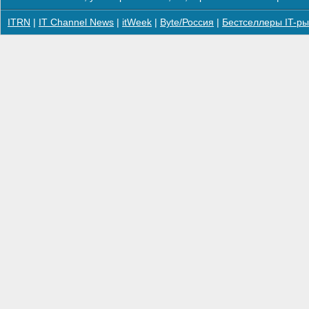
ITRN
|
IT Channel News
|
itWeek
|
Byte/Россия
|
Бестселлеры IT-ры