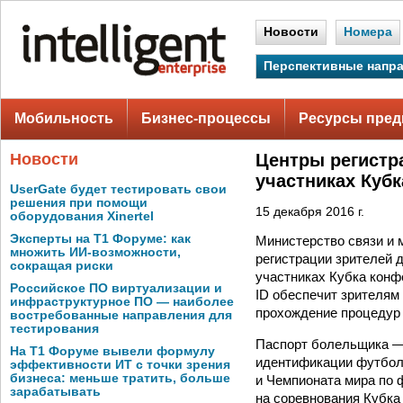
Новости
Номера
Перспективные напр
Мобильность
Бизнес-процессы
Ресурсы пред
Новости
Центры регистр
участниках Кубк
UserGate будет тестировать свои
решения при помощи
15 декабря 2016 г.
оборудования Xinertel
Эксперты на Т1 Форуме: как
Министерство связи и 
множить ИИ-возможности,
регистрации зрителей 
сокращая риски
участниках Кубка конфе
Российское ПО виртуализации и
ID обеспечит зрителям
инфраструктурное ПО — наиболее
прохождение процедур 
востребованные направления для
тестирования
Паспорт болельщика — 
На Т1 Форуме вывели формулу
идентификации футбол
эффективности ИТ с точки зрения
бизнеса: меньше тратить, больше
и Чемпионата мира по 
зарабатывать
на соревнования Кубка