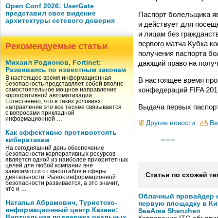
Open Conf 2026: UserGate
представил свое видение
Паспорт болельщика яв
архитектуры сетевого доверия
и действует для посещ
и лицам без гражданств
первого матча Кубка ко
Рекомендуемые статьи
получения паспорта бо
дающий право на получ
Михаил Родионов, Fortinet:
Развиваясь по известным законам
В настоящее время информационная
В настоящее время про
безопасность представляет собой вполне
конфедераций FIFA 2017 
самостоятельное мощное направление
корпоративной автоматизации.
Естественно, что в таких условиях
Выдача первых паспорт
направление это все теснее связывается
с вопросами прикладной
информационной …
Другие новости
Ве
Как эффективно противостоять
кибератакам
На сегодняшний день обеспечение
безопасности корпоративных ресурсов
является одной из наиболее приоритетных
целей для любой компании вне
зависимости от масштабов и сферы
Статьи по схожей те
деятельности. Рынок информационной
безопасности развивается, а это значит,
что и …
Облачный провайдер к
Наталья Абрамович, Туристско-
первую площадку в Кит
информационный центр Казани:
SeaArea Shenzhen
Виртуальная поддержка реальных