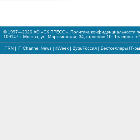
© 1997—2026 АО «СК ПРЕСС».
Политика конфиденциальности п
109147 г. Москва, ул. Марксистская, 34, строение 10. Телефон: +7
ITRN
|
IT Channel News
|
itWeek
|
Byte/Россия
|
Бестселлеры IT-ры