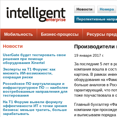
Новости
Номера
Перспективные напр
Мобильность
Бизнес-процессы
Ресурсы пред
Новости
Производители 
UserGate будет тестировать свои
19 января 2017 г.
решения при помощи
оборудования Xinertel
За последние 5 лет в 
компания вошла в сост
Эксперты на Т1 Форуме: как
множить ИИ-возможности,
картона. В рамках ин
сокращая риски
оборудования на «Фамад
Российское ПО виртуализации и
больше аналогов в Рос
инфраструктурное ПО — наиболее
гарантирующий, что по
востребованные направления для
тоже поучаствовала в 
тестирования
На Т1 Форуме вывели формулу
Главный бухгалтер «Ф
эффективности ИТ с точки зрения
компании при прохожде
бизнеса: меньше тратить, больше
зарабатывать
и выписываем порядка 