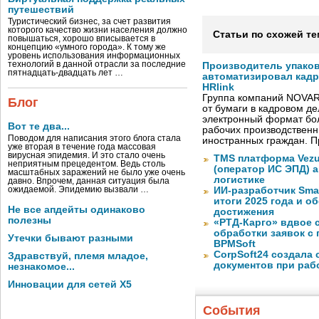
путешествий
Туристический бизнес, за счет развития
которого качество жизни населения должно
Статьи по схожей те
повышаться, хорошо вписывается в
концепцию «умного города». К тому же
уровень использования информационных
технологий в данной отрасли за последние
Производитель упако
пятнадцать-двадцать лет …
автоматизировал кад
HRlink
Группа компаний NOVAR
Блог
от бумаги в кадровом д
электронный формат бол
Вот те два...
рабочих производствен
Поводом для написания этого блога стала
иностранных граждан. П
уже вторая в течение года массовая
вирусная эпидемия. И это стало очень
TMS платформа Vezu
неприятным прецедентом. Ведь столь
(оператор ИС ЭПД) 
масштабных заражений не было уже очень
логистике
давно. Впрочем, данная ситуация была
ожидаемой. Эпидемию вызвали …
ИИ-разработчик Sma
итоги 2025 года и 
Не все апдейты одинаково
достижения
полезны
«РТД-Карго» вдвое 
обработки заявок с
Утечки бывают разными
BPMSoft
CorpSoft24 создала
Здравствуй, племя младое,
документов при раб
незнакомое...
Инновации для сетей X5
События