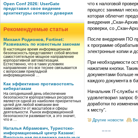
что к налоговой провер
Open Conf 2026: UserGate
представил свое видение
процесс занимал неско
архитектуры сетевого доверия
которая облегчит пред
внедрения „Скан-Архив
проверки, со „Скан-Арх
Рекомендуемые статьи
После внедрения ПО пр
Михаил Родионов, Fortinet:
Развиваясь по известным законам
к программе обрабатыв
В настоящее время информационная
электронные копии и до
безопасность представляет собой вполне
самостоятельное мощное направление
корпоративной автоматизации.
При необходимости ост
Естественно, что в таких условиях
нажатием кнопки. Таки
направление это все теснее связывается
с вопросами прикладной
документами больше не
информационной …
каждого документа в ба
Как эффективно противостоять
кибератакам
Начальник IT-службы 
На сегодняшний день обеспечение
удовлетворил запрос б
безопасности корпоративных ресурсов
является одной из наиболее приоритетных
доработки по изменени
целей для любой компании вне
зависимости от масштабов и сферы
к месту".
деятельности. Рынок информационной
безопасности развивается, а это значит,
Другие новости
Ве
что и …
Наталья Абрамович, Туристско-
информационный центр Казани:
Виртуальная поддержка реальных