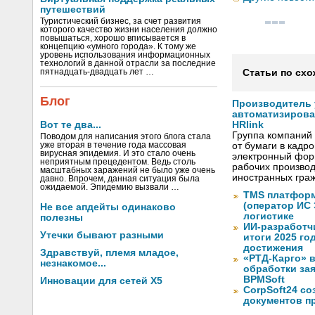
путешествий
Туристический бизнес, за счет развития
которого качество жизни населения должно
повышаться, хорошо вписывается в
концепцию «умного города». К тому же
уровень использования информационных
технологий в данной отрасли за последние
пятнадцать-двадцать лет …
Статьи по схо
Блог
Производитель
автоматизиров
Вот те два...
HRlink
Группа компаний
Поводом для написания этого блога стала
уже вторая в течение года массовая
от бумаги в кадр
вирусная эпидемия. И это стало очень
электронный форм
неприятным прецедентом. Ведь столь
рабочих произво
масштабных заражений не было уже очень
иностранных граж
давно. Впрочем, данная ситуация была
ожидаемой. Эпидемию вызвали …
TMS платформ
(оператор ИС
Не все апдейты одинаково
логистике
полезны
ИИ-разработч
Утечки бывают разными
итоги 2025 го
достижения
Здравствуй, племя младое,
«РТД-Карго» 
незнакомое...
обработки за
BPMSoft
Инновации для сетей X5
CorpSoft24 с
документов п