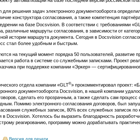
роекту автоматизации на базе последней версии российской пла
n для решения задач электронного документооборота определил
ичие конструктора согласования, а также компетенция партнёр
едрении на базе Docsvision. В соответствии с требованиями «G
ра, различные маршруты согласования, в зависимости от категор
ной истории маршрута документа. Сегодня в Docsvision соглас
есс стал более удобным и быстрым.
ются на текущий момент порядка 50 пользователей, развитие 
вается работа в системе со служебными записками. Проект реа
казчика при поддержке компании «Эркер» — сертифицированног
®
ческого отдела компании «GLT
» прокомментировал проект: «
ронного документооборота Docsvision, в нашей компании удало
говоров, сделать его прозрачным, а также сделать сам процесс
дным. Помимо электронного согласования договоров, был запу
ласования служебных записок, 80% всех служебных записок по 
 в Docsvision. Хотелось бы выразить благодарность разработчи
строму реагированию, программу можно дорабатывать практичес
Версия для печати