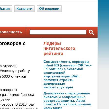
бытия
Каталоги
Об издании
зопасность
оговоров с
Лидеры
читательского
рейтинга
Совместимость серверов
Inferit RS (кластер «СФ Тех»
в отрасли,
ГК Softline) с системой
. Успешную работу
защищенной
я 5000 клиентов
виртуализации zVirt
поможет строить
доверенные
инфраструктуры
договорных
Доверенная операционная
ым развитием бизнеса
система и современные
дрении
средства защиты: Astra
оворов. В 2016 году
Linux и Dallas Lock прошли
испытания