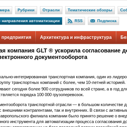
мера
Рубрики
Отрасли
Тематические обзоры
Со
 направления автоматизации
RSS
Подписка
 предприятия
Архитектура и инфраструктура
Бе
ая компания GLT ® ускорила согласование д
лектронного документооборота
кально-интегрированная транспортная компания, один из лидеро
уппу транспортных компаний с более, чем 10-летней историей
ивают сегодня более 900 сотрудников по всей стране, а в год дл
твляется порядка 100 000 грузоперевозок.
ентооборота транспортной отрасли — в большом количестве 
с внешними контрагентами, так и внутренних. В связи с активн
авропольского филиала компании было принято решение о вне
ного инструмента для автоматизации процесса согласования дог