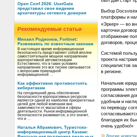
был дан старт п
Open Conf 2026: UserGate
представил свое видение
Выбор Docsvisio
архитектуры сетевого доверия
платформы и нал
«Эркер» — во вн
Рекомендуемые статьи
карточки догово
отображение пол
Михаил Родионов, Fortinet:
договоров, проц
Развиваясь по известным законам
В настоящее время информационная
Системой пользу
безопасность представляет собой вполне
самостоятельное мощное направление
проекта настраи
корпоративной автоматизации.
Естественно, что в таких условиях
специалистов за
направление это все теснее связывается
в регионе.
с вопросами прикладной
информационной …
Начальник юриди
Как эффективно противостоять
кибератакам
программы элект
На сегодняшний день обеспечение
согласования до
безопасности корпоративных ресурсов
является одной из наиболее приоритетных
удобным и нагля
целей для любой компании вне
по переводу сог
зависимости от масштабов и сферы
деятельности. Рынок информационной
согласовываются
безопасности развивается, а это значит,
что и …
благодаря их бы
очень удобно!»
Наталья Абрамович, Туристско-
информационный центр Казани:
Другие новости
Виртуальная поддержка реальных