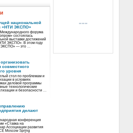
жи
ущей национальной
и «НТИ ЭКСПО»
V Международного форума
нопром» состоялась
ьной выставки достижений
«НТИ ЭКСПО». В этом году
И ЭКСПО» — это …
 организовать
я совместного
го уровня
глый стол по проблемам и
зации в условиях
мках деловой программы
вные технологические
тизации и безопасности …
управлению
едприятия делают
ународная конференция
ми «Ставка на
инар Ассоциации развития
CE Moscow Spring