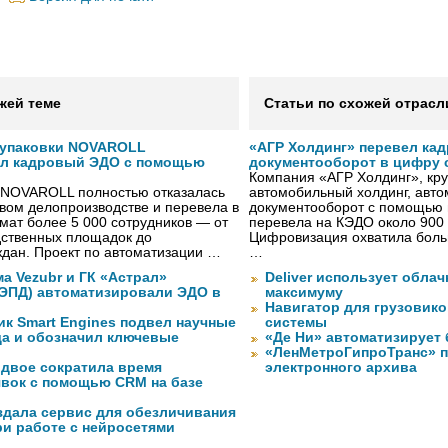
жей теме
Статьи по схожей отрасл
 упаковки NOVAROLL
«АГР Холдинг» перевел ка
ал кадровый ЭДО с помощью
документооборот в цифру с
Компания «АГР Холдинг», кр
 NOVAROLL полностью отказалась
автомобильный холдинг, авт
овом делопроизводстве и перевела в
документооборот с помощью 
ат более 5 000 сотрудников — от
перевела на КЭДО около 900 
дственных площадок до
Цифровизация охватила боль
дан. Проект по автоматизации …
…
а Vezubr и ГК «Астрал»
Deliver использует обла
 ЭПД) автоматизировали ЭДО в
максимуму
Навигатор для грузовиков
ик Smart Engines подвел научные
системы
да и обозначил ключевые
«Де Ни» автоматизирует
«ЛенМетроГипроТранс» п
вдвое сократила время
электронного архива
явок с помощью CRM на базе
оздала сервис для обезличивания
ри работе с нейросетями