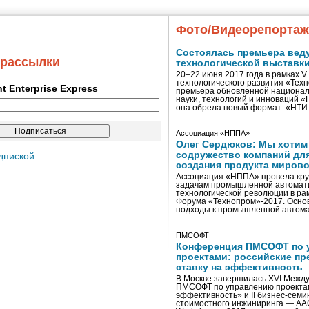
Фото/Видеорепорта
Состоялась премьера вед
 рассылки
технологической выставк
20–22 июня 2017 года в рамках 
технологического развития «Тех
ent Enterprise Express
премьера обновленной национал
науки, технологий и инноваций 
она обрела новый формат: «НТ
Ассоциация «НППА»
Олег Сердюков: Мы хотим
содружество компаний дл
дпиской
создания продукта мирово
Ассоциация «НППА» провела кру
задачам промышленной автомати
технологической революции в ра
Форума «Технопром»-2017. Осно
подходы к промышленной автома
ПМСОФТ
Конференция ПМСОФТ по 
проектами: российские пр
ставку на эффективность
В Москве завершилась XVI Межд
ПМСОФТ по управлению проекта
эффективность» и II бизнес-сем
стоимостного инжиниринга — AA