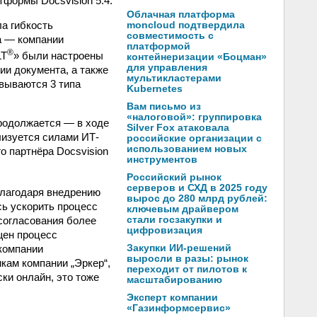
тформы Docsvision 5.4.
Облачная платформа
а гибкость
moncloud подтвердила
совместимость с
а — компании
платформой
®
LT
» были настроены
контейнеризации «Боцман»
для управления
ии документа, а также
мультикластерами
овываются 3 типа
Kubernetes
Вам письмо из
«налоговой»: группировка
продолжается — в ходе
Silver Fox атаковала
лизуется силами ИТ-
российские организации с
использованием новых
о партнёра Docsvision
инструментов
Российский рынок
серверов и СХД в 2025 году
Благодаря внедрению
вырос до 280 млрд рублей:
сь ускорить процесс
ключевым драйвером
 согласования более
стали госзакупки и
цифровизация
щен процесс
компании
Закупки ИИ-решений
выросли в разы: рынок
кам компании „Эркер“,
переходит от пилотов к
ки онлайн, это тоже
масштабированию
Эксперт компании
«Газинформсервис»