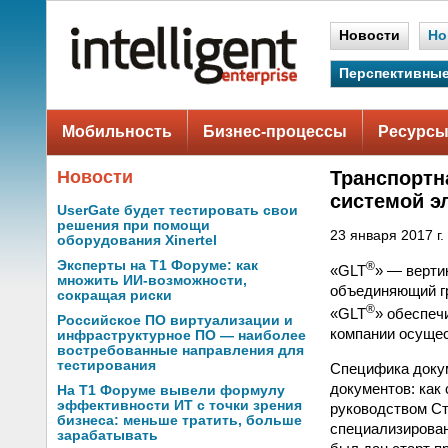
Новости
Но
Перспективные
Мобильность
Бизнес-процессы
Ресурсы
Новости
Транспортн
системой э
UserGate будет тестировать свои
решения при помощи
23 января 2017 г.
оборудования Xinertel
Эксперты на Т1 Форуме: как
®
«GLT
» — верти
множить ИИ-возможности,
объединяющий гр
сокращая риски
®
«GLT
» обеспеч
Российское ПО виртуализации и
компании осущес
инфраструктурное ПО — наиболее
востребованные направления для
тестирования
Специфика докум
документов: как 
На Т1 Форуме вывели формулу
эффективности ИТ с точки зрения
руководством Ст
бизнеса: меньше тратить, больше
специализирован
зарабатывать