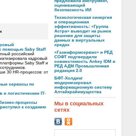
предложила инструмент,
оценивающий
безопасность ИИ
Технологическая синергия
и операционная
эффективность: «Группа
Астра» выводит на рынок
и
решение для защиты
данных в виртуальных
средах
дровый
 помощью Saby Staff
«Газинформсервис» и РЕД
упный российский
СОФТ подтвердили
оматизировала кадровый
совместимость Ankey IDM и
платформы Saby Staff и
РЕД АДМ Промышленная
сотрудников.
редакция 2.0
ше 30 HR-процессов: от
БФТ-Холдинг
модернизировал
чные сервисы по
информационную систему
Алтайкрайимущества
 и логистические IT-
 бизнес-процессы
Мы в социальных
риступил к созданию
сетях