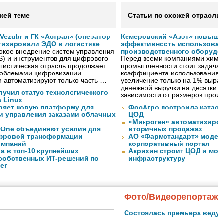
жей теме
Статьи по схожей отрасл
ezubr и ГК «Астрал» (оператор
Кемеровский «Азот» повыш
тизировали ЭДО в логистике
эффективность использов
окое внедрение систем управления
производственного оборуд
S) и инструментов для цифрового
Перед всеми компаниями хим
гистическая отрасль продолжает
промышленности стоит задач
проблемами цифровизации.
коэффициента использования
 автоматизируют только часть …
увеличение только на 1% выр
денежной выручки на десятки
лучил статус технологического
зависимости от размеров про
a Linux
ряет новую платформу для
ФосАгро построила кат
и управления заказами облачных
ЦОД
«Микроген» автоматизир
eOne объединяют усилия для
вторичных продажах
фровой трансформации
АО «Фармстандарт» моде
омпаний
корпоративный портал
а в топ-10 крупнейших
Акрихин строит ЦОД и м
собственных ИТ-решений по
инфраструктуру
er
Фото/Видеорепорта
Состоялась премьера вед