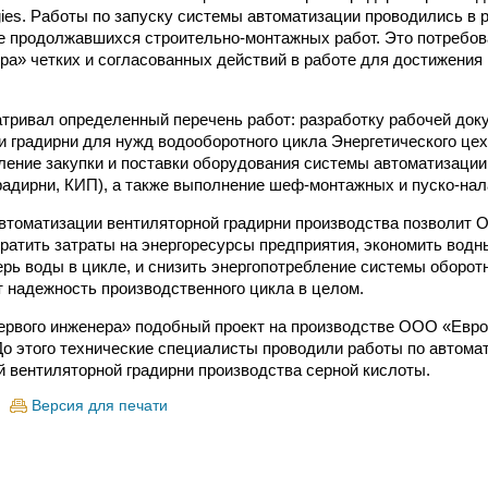
ogies. Работы по запуску системы автоматизации проводились в 
е продолжавшихся строительно-монтажных работ. Это потребов
ра» четких и согласованных действий в работе для достижения
тривал определенный перечень работ: разработку рабочей док
и градирни для нужд водооборотного цикла Энергетического ц
ение закупки и поставки оборудования системы автоматизаци
радирни, КИП), а также выполнение шеф-монтажных и пуско-нал
автоматизации вентиляторной градирни производства позволи
ратить затраты на энергоресурсы предприятия, экономить водны
рь воды в цикле, и снизить энергопотребление системы оборот
т надежность производственного цикла в целом.
ервого инженера» подобный проект на производстве ООО «Евр
До этого технические специалисты проводили работы по автома
 вентиляторной градирни производства серной кислоты.
Версия для печати