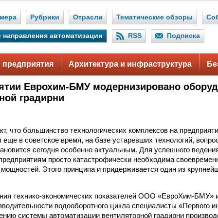
мера
Рубрики
Отрасли
Тематические обзоры
Со
 направления автоматизации
RSS
Подписка
 предприятия
Архитектура и инфраструктура
Бе
ятии Еврохим-БМУ модернизировано обору
ной градирни
кт, что большинство технологических комплексов на предприят
 еще в советское время, на базе устаревших технологий, вопро
ановится сегодня особенно актуальным. Для успешного ведения
редприятиям просто катастрофически необходима своевремен
 мощностей. Этого принципа и придерживается один из крупней
ния технико-экономических показателей ООО «ЕвроХим-БМУ» 
водительности водооборотного цикла специалисты «Первого и
ению системы автоматизации вентиляторной градирни произво