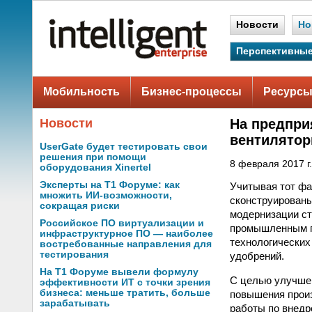
Новости
Но
Перспективные
Мобильность
Бизнес-процессы
Ресурсы
Новости
На предпри
вентилятор
UserGate будет тестировать свои
решения при помощи
8 февраля 2017 г.
оборудования Xinertel
Эксперты на Т1 Форуме: как
Учитывая тот фа
множить ИИ-возможности,
сконструированы
сокращая риски
модернизации ст
Российское ПО виртуализации и
промышленным п
инфраструктурное ПО — наиболее
технологических
востребованные направления для
тестирования
удобрений.
На Т1 Форуме вывели формулу
С целью улучше
эффективности ИТ с точки зрения
бизнеса: меньше тратить, больше
повышения произ
зарабатывать
работы по внедр