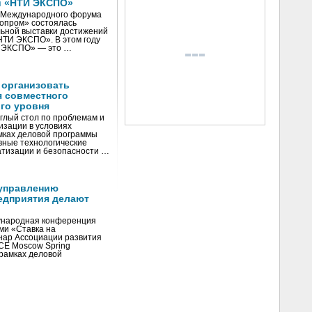
и «НТИ ЭКСПО»
V Международного форума
нопром» состоялась
ьной выставки достижений
«НТИ ЭКСПО». В этом году
И ЭКСПО» — это …
 организовать
я совместного
го уровня
глый стол по проблемам и
зации в условиях
мках деловой программы
вные технологические
тизации и безопасности …
управлению
едприятия делают
ународная конференция
ми «Ставка на
инар Ассоциации развития
CE Moscow Spring
рамках деловой