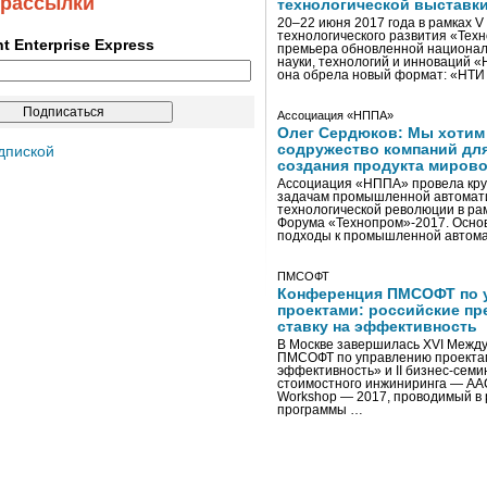
 рассылки
технологической выставк
20–22 июня 2017 года в рамках 
технологического развития «Тех
ent Enterprise Express
премьера обновленной национал
науки, технологий и инноваций 
она обрела новый формат: «НТ
Ассоциация «НППА»
Олег Сердюков: Мы хотим
содружество компаний дл
дпиской
создания продукта мирово
Ассоциация «НППА» провела кру
задачам промышленной автомати
технологической революции в ра
Форума «Технопром»-2017. Осно
подходы к промышленной автома
ПМСОФТ
Конференция ПМСОФТ по 
проектами: российские пр
ставку на эффективность
В Москве завершилась XVI Межд
ПМСОФТ по управлению проекта
эффективность» и II бизнес-сем
стоимостного инжиниринга — AA
Workshop — 2017, проводимый в 
программы …