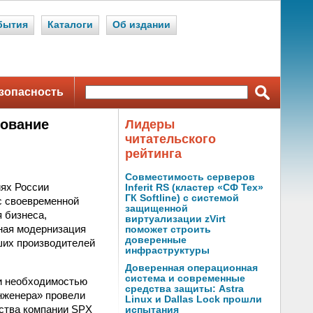
бытия
Каталоги
Об издании
зопасность
дование
Лидеры
читательского
рейтинга
Совместимость серверов
иях России
Inferit RS (кластер «СФ Тех»
ГК Softline) с системой
с своевременной
защищенной
 бизнеса,
виртуализации zVirt
ная модернизация
поможет строить
доверенные
ших производителей
инфраструктуры
Доверенная операционная
система и современные
и необходимостью
средства защиты: Astra
нженера» провели
Linux и Dallas Lock прошли
дства компании SPX
испытания