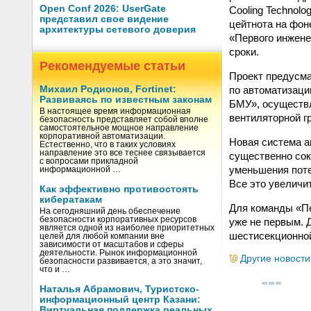
Open Conf 2026: UserGate
Cooling Technol
представил свое видение
цейтнота на фон
архитектуры сетевого доверия
«Первого инжене
сроки.
Рекомендуемые статьи
Проект предусма
по автоматизаци
Михаил Родионов, Fortinet:
Развиваясь по известным законам
БМУ», осуществл
В настоящее время информационная
вентиляторной г
безопасность представляет собой вполне
самостоятельное мощное направление
корпоративной автоматизации.
Новая система 
Естественно, что в таких условиях
направление это все теснее связывается
существенно сок
с вопросами прикладной
уменьшения поте
информационной …
Все это увеличи
Как эффективно противостоять
кибератакам
Для команды «П
На сегодняшний день обеспечение
безопасности корпоративных ресурсов
уже не первым. 
является одной из наиболее приоритетных
шестисекционной
целей для любой компании вне
зависимости от масштабов и сферы
деятельности. Рынок информационной
Другие новости
безопасности развивается, а это значит,
что и …
Наталья Абрамович, Туристско-
информационный центр Казани:
Виртуальная поддержка реальных