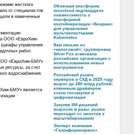
режиме жесткого
Облачная платформа
ало от специалистов
moncloud подтвердила
совместимость с
 цели в намеченные
платформой
контейнеризации «Боцман»
для управления
ументации
мультикластерами
Kubernetes
еха ООО «ЕвроХим-
и (шкафы управления
Вам письмо из
«налоговой»: группировка
адочных работ.
Silver Fox атаковала
российские организации с
т ООО «ЕвроХим-БМУ»
использованием новых
е ресурсы, за счет
инструментов
ного водоснабжения.
Российский рынок
серверов и СХД в 2025 году
вырос до 280 млрд рублей:
ключевым драйвером
оХим-БМУ» является
стали госзакупки и
тизации
цифровизация
Закупки ИИ-решений
выросли в разы: рынок
переходит от пилотов к
масштабированию
Эксперт компании
«Газинформсервис»