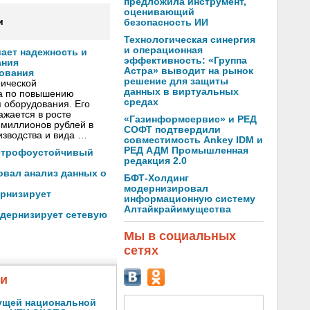
предложила инструмент,
оценивающий
и
безопасность ИИ
Технологическая синергия
и операционная
ает надежность и
эффективность: «Группа
ания
Астра» выводит на рынок
ования
решение для защиты
ической
данных в виртуальных
а по повышению
средах
 оборудования. Его
ажается в росте
«Газинформсервис» и РЕД
 миллионов рублей в
СОФТ подтвердили
изводства и вида …
совместимость Ankey IDM и
РЕД АДМ Промышленная
астрофоустойчивый
редакция 2.0
овал анализ данных о
БФТ-Холдинг
модернизировал
рнизирует
информационную систему
Алтайкрайимущества
одернизирует сетевую
Мы в социальных
сетях
жи
ущей национальной