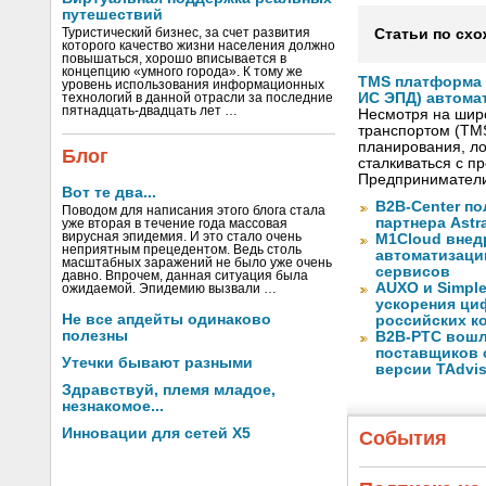
путешествий
Туристический бизнес, за счет развития
Статьи по схо
которого качество жизни населения должно
повышаться, хорошо вписывается в
концепцию «умного города». К тому же
TMS платформа V
уровень использования информационных
ИС ЭПД) автома
технологий в данной отрасли за последние
пятнадцать-двадцать лет …
Несмотря на шир
транспортом (TM
планирования, ло
Блог
сталкиваться с 
Предприниматели
Вот те два...
B2B-Center по
Поводом для написания этого блога стала
партнера Astr
уже вторая в течение года массовая
вирусная эпидемия. И это стало очень
M1Cloud внед
неприятным прецедентом. Ведь столь
автоматизаци
масштабных заражений не было уже очень
сервисов
давно. Впрочем, данная ситуация была
AUXO и Simpl
ожидаемой. Эпидемию вызвали …
ускорения ци
Не все апдейты одинаково
российских к
полезны
B2B-РТС вошл
поставщиков 
Утечки бывают разными
версии TAdvis
Здравствуй, племя младое,
незнакомое...
Инновации для сетей X5
События