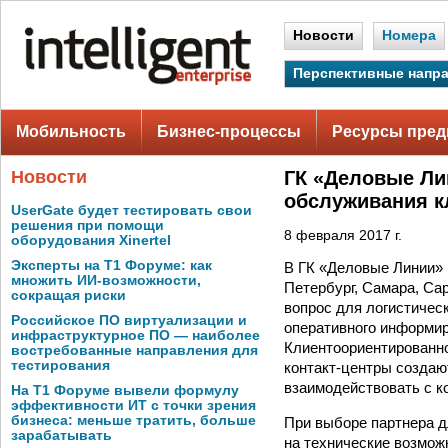
Новости
Номера
Перспективные напр
Мобильность
Бизнес-процессы
Ресурсы пред
Новости
ГК «Деловые Ли
обслуживания к
UserGate будет тестировать свои
решения при помощи
8 февраля 2017 г.
оборудования Xinertel
Эксперты на Т1 Форуме: как
В ГК «Деловые Линии» в
множить ИИ-возможности,
Петербург, Самара, Са
сокращая риски
вопрос для логистичес
Российское ПО виртуализации и
оперативного информиро
инфраструктурное ПО — наиболее
Клиентоориентированно
востребованные направления для
тестирования
контакт-центры создают
взаимодействовать с к
На Т1 Форуме вывели формулу
эффективности ИТ с точки зрения
бизнеса: меньше тратить, больше
При выборе партнера д
зарабатывать
на технические возмож