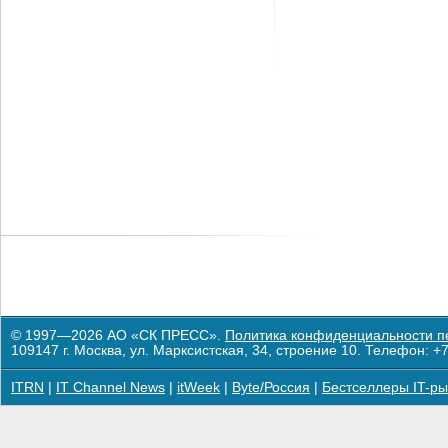
© 1997—2026 АО «СК ПРЕСС».
Политика конфиденциальности п
109147 г. Москва, ул. Марксистская, 34, строение 10. Телефон: +7
ITRN
|
IT Channel News
|
itWeek
|
Byte/Россия
|
Бестселлеры IT-ры