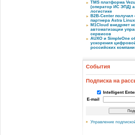
TMS платформа Vezu
(оператор ИС ЭПД) 
логистике
B2B-Center получил 
партнера Astra Linux
M1Cloud внедряет н
автоматизации упра
сервисов
AUXO и SimpleOne о
ускорения цифрово
российских компани
События
Подписка на рас
Intelligent Ent
E-mail
Управление подписко