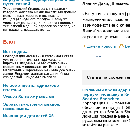
Линии» Давид Шамаев.
путешествий
Туристический бизнес, за счет развития
которого качество жизни населения должно
«Вступая в эпоху цифр
повышаться, хорошо вписывается в
коммуникаций, помогая
концепцию «умного города». К тому же
уровень использования информационных
взаимодействие с клие
технологий в данной отрасли за последние
пятнадцать-двадцать лет …
Линии“ за доверие и г
отрасли в целом», — о
Блог
Другие новости
Ве
Вот те два...
Поводом для написания этого блога стала
уже вторая в течение года массовая
вирусная эпидемия. И это стало очень
неприятным прецедентом. Ведь столь
масштабных заражений не было уже очень
давно. Впрочем, данная ситуация была
Статьи по схожей те
ожидаемой. Эпидемию вызвали …
Не все апдейты одинаково
полезны
Облачный провайдер к
первую площадку в Кит
Утечки бывают разными
SeaArea Shenzhen
Корпорация ITG объявил
Здравствуй, племя младое,
облачной площадки ITG
незнакомое...
дата-центра SeaArea Sh
Инновации для сетей X5
Локация предназначена 
русскоязычных компаний
китайском рынке с …