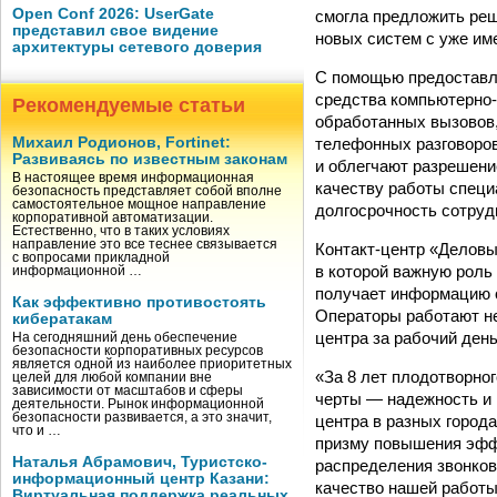
Open Conf 2026: UserGate
смогла предложить реш
представил свое видение
новых систем с уже и
архитектуры сетевого доверия
С помощью предоставл
средства компьютерно-
Рекомендуемые статьи
обработанных вызовов,
телефонных разговоров
Михаил Родионов, Fortinet:
Развиваясь по известным законам
и облегчают разрешени
В настоящее время информационная
качеству работы специа
безопасность представляет собой вполне
самостоятельное мощное направление
долгосрочность сотруд
корпоративной автоматизации.
Естественно, что в таких условиях
направление это все теснее связывается
Контакт-центр «Деловы
с вопросами прикладной
в которой важную роль 
информационной …
получает информацию о
Как эффективно противостоять
Операторы работают не
кибератакам
центра за рабочий ден
На сегодняшний день обеспечение
безопасности корпоративных ресурсов
является одной из наиболее приоритетных
«За 8 лет плодотворно
целей для любой компании вне
зависимости от масштабов и сферы
черты — надежность и 
деятельности. Рынок информационной
безопасности развивается, а это значит,
центра в разных город
что и …
призму повышения эффе
Наталья Абрамович, Туристско-
распределения звонков
информационный центр Казани:
качество нашей работы
Виртуальная поддержка реальных