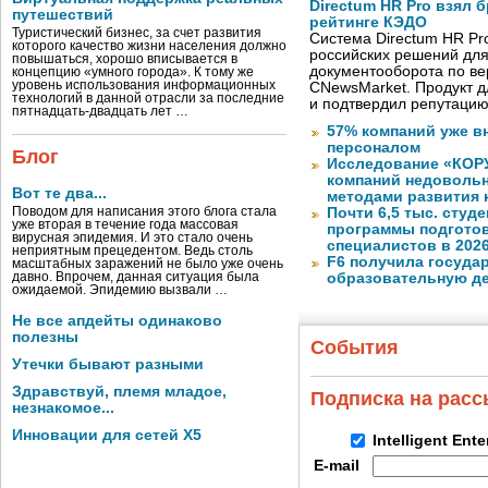
Directum HR Pro взял 
путешествий
рейтинге КЭДО
Туристический бизнес, за счет развития
Система Directum HR Pr
которого качество жизни населения должно
российских решений для
повышаться, хорошо вписывается в
документооборота по в
концепцию «умного города». К тому же
уровень использования информационных
CNewsMarket. Продукт 
технологий в данной отрасли за последние
и подтвердил репутацию
пятнадцать-двадцать лет …
57% компаний уже в
персоналом
Блог
Исследование «КОРУ
компаний недоволь
Вот те два...
методами развития 
Поводом для написания этого блога стала
Почти 6,5 тыс. студе
уже вторая в течение года массовая
программы подготов
вирусная эпидемия. И это стало очень
специалистов в 2026
неприятным прецедентом. Ведь столь
F6 получила госуда
масштабных заражений не было уже очень
давно. Впрочем, данная ситуация была
образовательную д
ожидаемой. Эпидемию вызвали …
Не все апдейты одинаково
полезны
События
Утечки бывают разными
Здравствуй, племя младое,
Подписка на рас
незнакомое...
Инновации для сетей X5
Intelligent Ent
E-mail