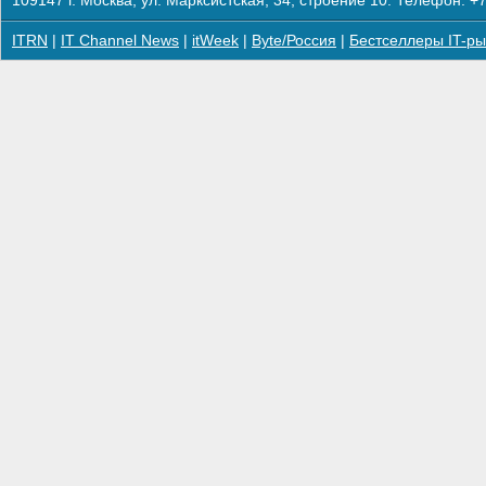
109147 г. Москва, ул. Марксистская, 34, строение 10. Телефон: +7
ITRN
|
IT Channel News
|
itWeek
|
Byte/Россия
|
Бестселлеры IT-ры