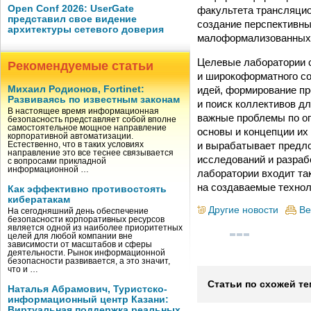
Open Conf 2026: UserGate
факультета трансляци
представил свое видение
создание перспективны
архитектуры сетевого доверия
малоформализованных о
Целевые лаборатории 
Рекомендуемые статьи
и широкоформатного со
идей, формирование пр
Михаил Родионов, Fortinet:
Развиваясь по известным законам
и поиск коллективов д
В настоящее время информационная
важные проблемы по о
безопасность представляет собой вполне
самостоятельное мощное направление
основы и концепции их
корпоративной автоматизации.
и вырабатывает предл
Естественно, что в таких условиях
направление это все теснее связывается
исследований и разраб
с вопросами прикладной
информационной …
лаборатории входит та
на создаваемые технол
Как эффективно противостоять
кибератакам
Другие новости
Ве
На сегодняшний день обеспечение
безопасности корпоративных ресурсов
является одной из наиболее приоритетных
целей для любой компании вне
зависимости от масштабов и сферы
деятельности. Рынок информационной
безопасности развивается, а это значит,
что и …
Статьи по схожей те
Наталья Абрамович, Туристско-
информационный центр Казани:
Виртуальная поддержка реальных