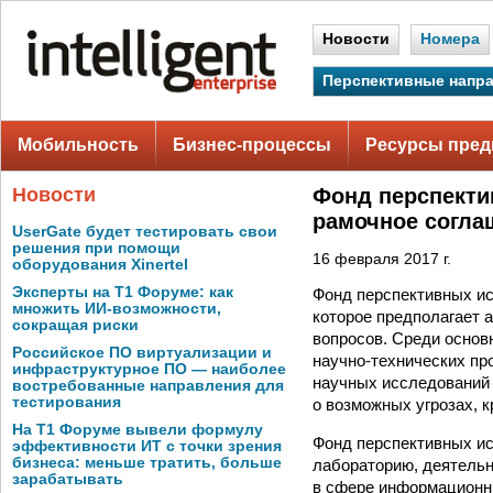
Новости
Номера
Перспективные напр
Мобильность
Бизнес-процессы
Ресурсы пред
Новости
Фонд перспекти
рамочное согла
UserGate будет тестировать свои
решения при помощи
16 февраля 2017 г.
оборудования Xinertel
Эксперты на Т1 Форуме: как
Фонд перспективных ис
множить ИИ-возможности,
которое предполагает 
сокращая риски
вопросов. Среди основ
Российское ПО виртуализации и
научно-технических пр
инфраструктурное ПО — наиболее
научных исследований 
востребованные направления для
тестирования
о возможных угрозах, 
На Т1 Форуме вывели формулу
Фонд перспективных и
эффективности ИТ с точки зрения
бизнеса: меньше тратить, больше
лабораторию, деятельн
зарабатывать
в сфере информационны