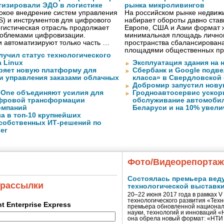
тизировали ЭДО в логистике
рынка микроливингов
окое внедрение систем управления
На российском рынке недвиж
S) и инструментов для цифрового
набирает обороты давно ста
гистическая отрасль продолжает
Европе, США и Азии формат жи
проблемами цифровизации.
минимальная площадь личног
 автоматизируют только часть …
пространства сбалансирован
площадями общественных пр
лучил статус технологического
a Linux
Эксплуатация здания на 
ряет новую платформу для
Сбербанк и Google подве
и управления заказами облачных
класса» в Свердловской
Добромир запустил нов
eOne объединяют усилия для
Гродноавтосервис ускор
фровой трансформации
обслуживание автомобил
омпаний
Беларуси и на 10% увел
а в топ-10 крупнейших
собственных ИТ-решений по
er
Фото/Видеорепорта
Состоялась премьера вед
 рассылки
технологической выставк
20–22 июня 2017 года в рамках 
технологического развития «Тех
ent Enterprise Express
премьера обновленной национал
науки, технологий и инноваций 
она обрела новый формат: «НТ