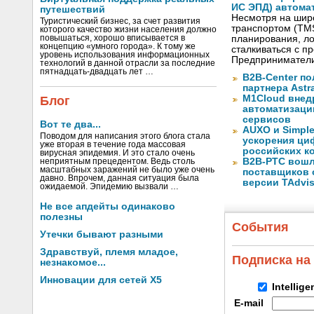
ИС ЭПД) автома
путешествий
Несмотря на шир
Туристический бизнес, за счет развития
транспортом (TM
которого качество жизни населения должно
повышаться, хорошо вписывается в
планирования, ло
концепцию «умного города». К тому же
сталкиваться с 
уровень использования информационных
Предприниматели
технологий в данной отрасли за последние
пятнадцать-двадцать лет …
B2B-Center по
партнера Astr
M1Cloud внед
Блог
автоматизаци
сервисов
Вот те два...
AUXO и Simpl
Поводом для написания этого блога стала
ускорения ци
уже вторая в течение года массовая
российских к
вирусная эпидемия. И это стало очень
B2B-РТС вошл
неприятным прецедентом. Ведь столь
масштабных заражений не было уже очень
поставщиков 
давно. Впрочем, данная ситуация была
версии TAdvis
ожидаемой. Эпидемию вызвали …
Не все апдейты одинаково
полезны
События
Утечки бывают разными
Здравствуй, племя младое,
Подписка на
незнакомое...
Инновации для сетей X5
Intellig
E-mail