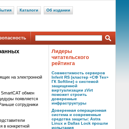
бытия
Каталоги
Об издании
зопасность
транных
Лидеры
читательского
рейтинга
Совместимость серверов
дящих на электронной
Inferit RS (кластер «СФ Тех»
ГК Softline) с системой
защищенной
виртуализации zVirt
а SmartCAT обмен
поможет строить
оцедуры появляется
доверенные
инфраструктуры
 Раньше сотрудники
Доверенная операционная
система и современные
средства защиты: Astra
редставители
Linux и Dallas Lock прошли
я в конкретной
испытания