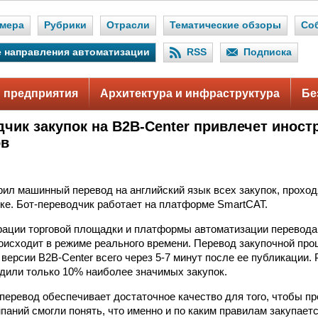
мера
Рубрики
Отрасли
Тематические обзоры
Со
 направления автоматизации
RSS
Подписка
 предприятия
Архитектура и инфраструктура
Бе
дчик закупок на B2B-Center привлечет инос
ов
рил машинный перевод на английский язык всех закупок, прохо
ке. Бот-переводчик работает на платформе SmartCAT.
рации торговой площадки и платформы автоматизации перевод
исходит в режиме реального времени. Перевод закупочной пр
 версии B2B-Center всего через 5-7 минут после ее публикации.
дили только 10% наиболее значимых закупок.
перевод обеспечивает достаточное качество для того, чтобы п
паний смогли понять, что именно и по каким правилам закупаетс