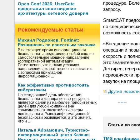
процедуре. Боле
Open Conf 2026: UserGate
представил свое видение
запросу.
архитектуры сетевого доверия
SmartCAT предос
со специфически
Рекомендуемые статьи
возможность сох
Михаил Родионов, Fortinet:
«Внедрение маши
Развиваясь по известным законам
операции и пов
В настоящее время информационная
безопасность представляет собой вполне
скорость и полн
самостоятельное мощное направление
корпоративной автоматизации.
Это значительно
Естественно, что в таких условиях
Дегтярев, генер
направление это все теснее связывается
с вопросами прикладной
периодически пр
информационной …
закупок на площ
Как эффективно противостоять
кибератакам
Другие новости
На сегодняшний день обеспечение
безопасности корпоративных ресурсов
является одной из наиболее приоритетных
целей для любой компании вне
зависимости от масштабов и сферы
деятельности. Рынок информационной
безопасности развивается, а это значит,
что и …
Статьи по схо
Наталья Абрамович, Туристско-
информационный центр Казани:
TMS платформа V
Виртуальная поддержка реальных