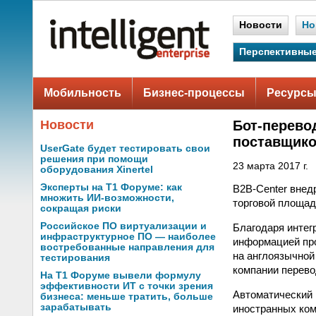
Новости
Но
Перспективные
Мобильность
Бизнес-процессы
Ресурсы
Новости
Бот-перево
поставщик
UserGate будет тестировать свои
решения при помощи
23 марта 2017 г.
оборудования Xinertel
Эксперты на Т1 Форуме: как
B2B-Center внед
множить ИИ-возможности,
торговой площад
сокращая риски
Российское ПО виртуализации и
Благодаря интег
инфраструктурное ПО — наиболее
информацией про
востребованные направления для
на англоязычной
тестирования
компании перево
На Т1 Форуме вывели формулу
эффективности ИТ с точки зрения
Автоматический 
бизнеса: меньше тратить, больше
зарабатывать
иностранных ком