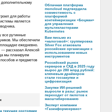
о дополнительному
Облачная платформа
moncloud подтвердила
совместимость с
строил для работы
платформой
контейнеризации «Боцман»
системы является
для управления
водчика.
мультикластерами
Kubernetes
у все рутинные
Вам письмо из
дников. Мы обеспечили
«налоговой»: группировка
а площадке ежедневно.
Silver Fox атаковала
российские организации с
, — рассказал Алексей
использованием новых
ода мы планируем
инструментов
способов и предметов
Российский рынок
серверов и СХД в 2025 году
вырос до 280 млрд рублей:
ключевым драйвером
стали госзакупки и
цифровизация
Закупки ИИ-решений
выросли в разы: рынок
переходит от пилотов к
масштабированию
и
Эксперт компании
«Газинформсервис»
а текущее состояние