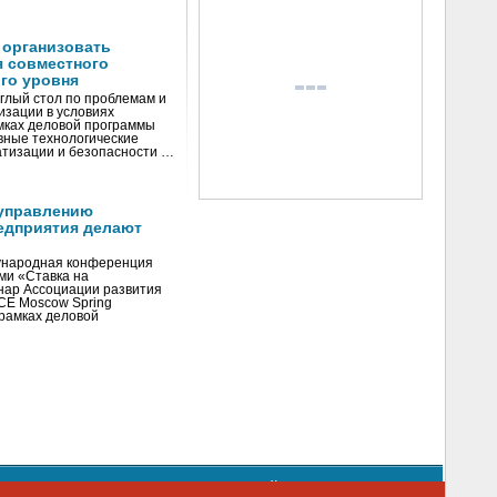
 организовать
я совместного
го уровня
глый стол по проблемам и
зации в условиях
мках деловой программы
вные технологические
тизации и безопасности …
управлению
едприятия делают
ународная конференция
ми «Ставка на
инар Ассоциации развития
CE Moscow Spring
рамках деловой
орядке использования материалов сайта