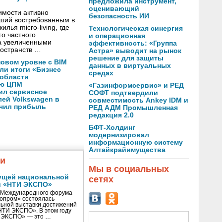
предложила инструмент,
оценивающий
имости активно
безопасность ИИ
вший востребованным в
лья micro-living, где
Технологическая синергия
о частного
и операционная
а увеличенными
эффективность: «Группа
остранств …
Астра» выводит на рынок
решение для защиты
новом уровне с BIM
данных в виртуальных
ли итоги «Бизнес
средах
 области
ую ЦПМ
«Газинформсервис» и РЕД
ил сервисное
СОФТ подтвердили
ей Volkswagen в
совместимость Ankey IDM и
ичил прибыль
РЕД АДМ Промышленная
редакция 2.0
БФТ-Холдинг
модернизировал
информационную систему
Алтайкрайимущества
жи
Мы в социальных
ущей национальной
сетях
и «НТИ ЭКСПО»
V Международного форума
нопром» состоялась
ьной выставки достижений
«НТИ ЭКСПО». В этом году
И ЭКСПО» — это …