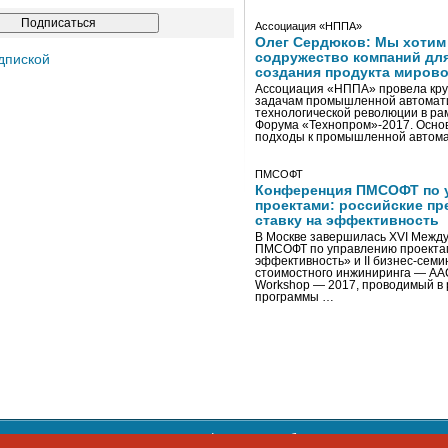
Ассоциация «НППА»
Олег Сердюков: Мы хотим
содружество компаний дл
дпиской
создания продукта мирово
Ассоциация «НППА» провела кру
задачам промышленной автомати
технологической революции в ра
Форума «Технопром»-2017. Осно
подходы к промышленной автома
ПМСОФТ
Конференция ПМСОФТ по 
проектами: российские пр
ставку на эффективность
В Москве завершилась XVI Межд
ПМСОФТ по управлению проекта
эффективность» и II бизнес-сем
стоимостного инжиниринга — AA
Workshop — 2017, проводимый в 
программы …
ости персональных данных
,
информация об авторских правах и п