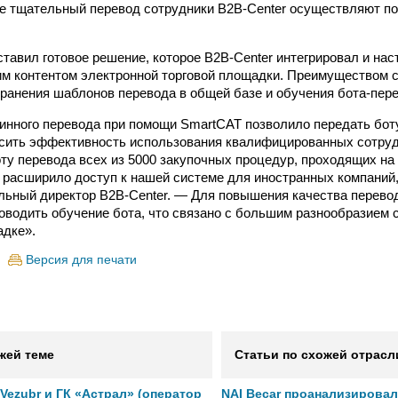
е тщательный перевод сотрудники B2B-Center осуществляют п
тавил готовое решение, которое B2B-Center интегрировал и на
м контентом электронной торговой площадки. Преимуществом 
ранения шаблонов перевода в общей базе и обучения бота-пере
нного перевода при помощи SmartCAT позволило передать бот
ысить эффективность использования квалифицированных сотру
оту перевода всех из 5000 закупочных процедур, проходящих н
 расширило доступ к нашей системе для иностранных компаний
альный директор B2B-Center. — Для повышения качества перев
оводить обучение бота, что связано с большим разнообразием 
адке».
Версия для печати
жей теме
Статьи по схожей отрасл
ezubr и ГК «Астрал» (оператор
NAI Becar проанализировал