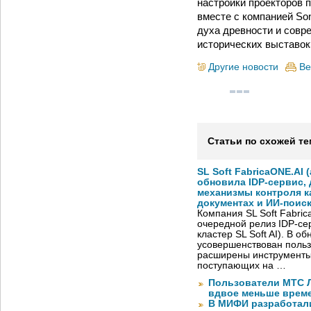
настройки проекторов 
вместе с компанией So
духа древности и совре
исторических выставок
Другие новости
Ве
Статьи по схожей те
SL Soft FabricaONE.AI (
обновила IDP-сервис,
механизмы контроля к
документах и ИИ-поис
Компания SL Soft Fabri
очередной релиз IDP-сер
кластер SL Soft AI). В о
усовершенствован польз
расширены инструменты
поступающих на …
Пользователи МТС Л
вдвое меньше време
В МИФИ разработал