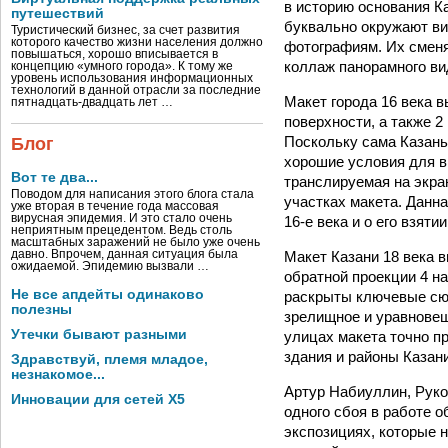
в историю основания Ка
путешествий
буквально окружают ви
Туристический бизнес, за счет развития
которого качество жизни населения должно
фотографиям. Их сменяю
повышаться, хорошо вписывается в
коллаж панорамного ви
концепцию «умного города». К тому же
уровень использования информационных
технологий в данной отрасли за последние
Макет города 16 века 
пятнадцать-двадцать лет …
поверхности, а также 2
Поскольку сама Казань
Блог
хорошие условия для в
Вот те два...
транслируемая на экра
Поводом для написания этого блога стала
участках макета. Данна
уже вторая в течение года массовая
вирусная эпидемия. И это стало очень
16-е века и о его взятии
неприятным прецедентом. Ведь столь
масштабных заражений не было уже очень
Макет Казани 18 века в
давно. Впрочем, данная ситуация была
ожидаемой. Эпидемию вызвали …
обратной проекции 4 на
Не все апдейты одинаково
раскрыты ключевые сюж
полезны
зрелищное и уравновеше
Утечки бывают разными
улицах макета точно п
здания и районы Казани
Здравствуй, племя младое,
незнакомое...
Артур Набиуллин, Руко
Инновации для сетей X5
одного сбоя в работе о
экспозициях, которые 