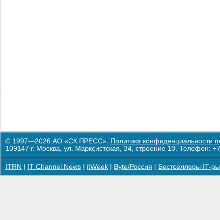
© 1997—2026 АО «СК ПРЕСС».
Политика конфиденциальности п
109147 г. Москва, ул. Марксистская, 34, строение 10. Телефон: +7
ITRN
|
IT Channel News
|
itWeek
|
Byte/Россия
|
Бестселлеры IT-ры