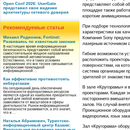
Open Conf 2026: UserGate
представляют собой об
представил свое видение
площадке также работа
архитектуры сетевого доверия
короткие анимационны
При подборе технологи
Рекомендуемые статьи
характеристики как кач
Компания Sony предлож
Михаил Родионов, Fortinet:
Развиваясь по известным законам
лазерным источником св
В настоящее время информационная
безопасность представляет собой вполне
Гибкие возможности ус
самостоятельное мощное направление
корпоративной автоматизации.
расположить проекторы
Естественно, что в таких условиях
направление это все теснее связывается
поверхностями, на кото
с вопросами прикладной
система организации п
информационной …
зрителей от знакомства
Как эффективно противостоять
кибератакам
В зале «Кругорамы» и 
На сегодняшний день обеспечение
безопасности корпоративных ресурсов
проекторами. Каждая э
является одной из наиболее приоритетных
постороннего вмешател
целей для любой компании вне
зависимости от масштабов и сферы
залов. На случай внеп
деятельности. Рынок информационной
безопасности развивается, а это значит,
Проекционное оборудов
что и …
видеоролики, язык зака
Наталья Абрамович, Туристско-
информационный центр Казани:
Зал «Кругорама» обору
Виртуальная поддержка реальных