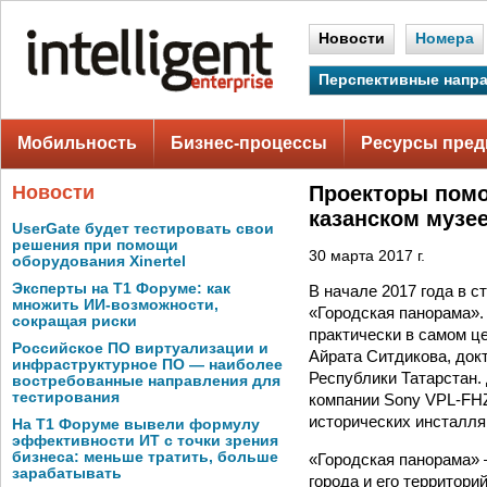
Новости
Номера
Перспективные напр
Мобильность
Бизнес-процессы
Ресурсы пред
Новости
Проекторы помо
казанском музе
UserGate будет тестировать свои
решения при помощи
30 марта 2017 г.
оборудования Xinertel
Эксперты на Т1 Форуме: как
В начале 2017 года в 
множить ИИ-возможности,
«Городская панорама».
сокращая риски
практически в самом ц
Российское ПО виртуализации и
Айрата Ситдикова, док
инфраструктурное ПО — наиболее
Республики Татарстан.
востребованные направления для
тестирования
компании Sony VPL-FHZ
исторических инсталля
На Т1 Форуме вывели формулу
эффективности ИТ с точки зрения
бизнеса: меньше тратить, больше
«Городская панорама» 
зарабатывать
города и его территор