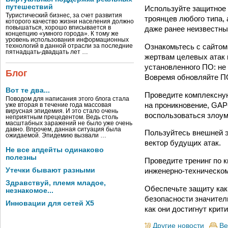
путешествий
Используйте защитное 
Туристический бизнес, за счет развития
троянцев любого типа,
которого качество жизни населения должно
даже ранее неизвестны
повышаться, хорошо вписывается в
концепцию «умного города». К тому же
уровень использования информационных
Ознакомьтесь с сайто
технологий в данной отрасли за последние
пятнадцать-двадцать лет …
жертвам целевых атак 
установленного ПО: не 
Блог
Вовремя обновляйте П
Вот те два...
Проведите комплексную
Поводом для написания этого блога стала
на проникновение, GAP
уже вторая в течение года массовая
вирусная эпидемия. И это стало очень
воспользоваться злоу
неприятным прецедентом. Ведь столь
масштабных заражений не было уже очень
давно. Впрочем, данная ситуация была
Пользуйтесь внешней э
ожидаемой. Эпидемию вызвали …
вектор будущих атак.
Не все апдейты одинаково
полезны
Проведите тренинг по 
Утечки бывают разными
инженерно-техническому
Здравствуй, племя младое,
Обеспечьте защиту как 
незнакомое...
безопасности значител
Инновации для сетей X5
как они достигнут крит
Другие новости
Ве