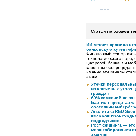
Статьи по схожей те
ИИ меняет правила иг
банковскую аутентиф
Финансовый сектор оказ
технологического парадо
цифровой банкинг и мо
клиентам беспрецедентн
именно эти каналы стал
атаки …
Утечки персональны
из ключевых угроз 
граждан
60% компаний не за
Бастион представил
состоянии кибербез
Аналитика RED Secur
взломов происходит
подрядчиков
Рост фишинга — это
масштабирования ат
защиты