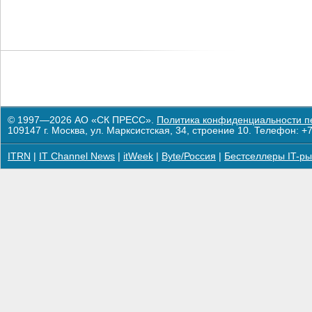
© 1997—2026 АО «СК ПРЕСС».
Политика конфиденциальности п
109147 г. Москва, ул. Марксистская, 34, строение 10. Телефон: +7
ITRN
|
IT Channel News
|
itWeek
|
Byte/Россия
|
Бестселлеры IT-ры