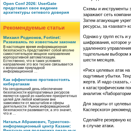
Open Conf 2026: UserGate
представил свое видение
Схемы и инструменты 
архитектуры сетевого доверия
заражают сеть компани
Затем атакующие укреп
ресурсы, за «захват» 
Рекомендуемые статьи
Однако у групп есть и
Михаил Родионов, Fortinet:
шифрования, которое у
Развиваясь по известным законам
В настоящее время информационная
удаленного управления
безопасность представляет собой вполне
тщательным выбором жер
самостоятельное мощное направление
корпоративной автоматизации.
шести месяцев.
Естественно, что в таких условиях
направление это все теснее связывается
с вопросами прикладной
«Риск целевых атак на
информационной …
ощутимые убытки. Тенд
Как эффективно противостоять
жертв. И надо сказать,
кибератакам
к катастрофическим по
На сегодняшний день обеспечение
безопасности корпоративных ресурсов
аналитик «Лаборатории
является одной из наиболее приоритетных
целей для любой компании вне
Для защиты от целевых
зависимости от масштабов и сферы
деятельности. Рынок информационной
Касперского» рекомен
безопасности развивается, а это значит,
что и …
Сделайте резервную ко
Наталья Абрамович, Туристско-
в случае атаки.
информационный центр Казани:
Виртуальная поддержка реальных