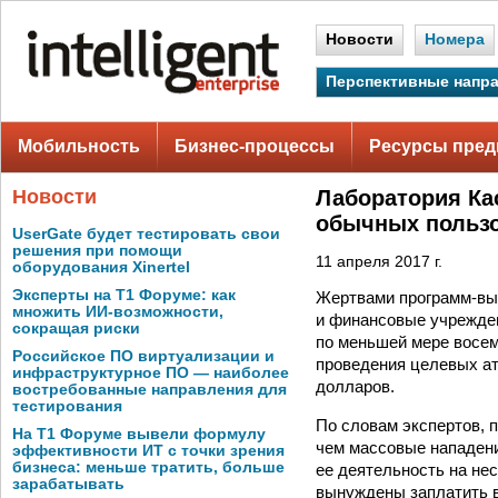
Новости
Номера
Перспективные напр
Мобильность
Бизнес-процессы
Ресурсы пред
Новости
Лаборатория Ка
обычных пользо
UserGate будет тестировать свои
решения при помощи
11 апреля 2017 г.
оборудования Xinertel
Эксперты на Т1 Форуме: как
Жертвами программ-вым
множить ИИ-возможности,
и финансовые учрежден
сокращая риски
по меньшей мере восем
Российское ПО виртуализации и
проведения целевых ат
инфраструктурное ПО — наиболее
долларов.
востребованные направления для
тестирования
По словам экспертов, 
На Т1 Форуме вывели формулу
чем массовые нападени
эффективности ИТ с точки зрения
бизнеса: меньше тратить, больше
ее деятельность на не
зарабатывать
вынуждены заплатить 