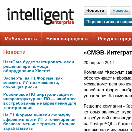
Новости
Номера
Перспективные напр
Мобильность
Бизнес-процессы
Ресурсы пред
Новости
«СМЭВ-Интеграт
UserGate будет тестировать свои
20 апреля 2017 г.
решения при помощи
оборудования Xinertel
Компания «Кворум» зав
обеспечивает информа
Эксперты на Т1 Форуме: как
множить ИИ-возможности,
межведомственного вза
сокращая риски
новой платформы выбр
Российское ПО виртуализации и
управления базами дан
инфраструктурное ПО — наиболее
востребованные направления для
Решение компании «Кво
тестирования
которых включает курс
На Т1 Форуме вывели формулу
и требуемой производи
эффективности ИТ с точки зрения
на PostgreSQL в банке
бизнеса: меньше тратить, больше
зарабатывать
высокооплачиваемых ш