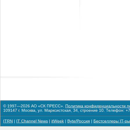
© 1997—2026 АО «СК ПРЕСС».
Политика конфиденциальности п
109147 г. Москва, ул. Марксистская, 34, строение 10. Телефон: +7
ITRN
|
IT Channel News
|
itWeek
|
Byte/Россия
|
Бестселлеры IT-ры