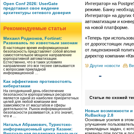
Интегратор» на Postgr
Open Conf 2026: UserGate
представил свое видение
режиме. Банку необхо
архитектуры сетевого доверия
Интегратор» на других
автоматизации и конве
на новой платформе.
Рекомендуемые статьи
«Теперь при использов
Михаил Родионов, Fortinet:
Развиваясь по известным законам
от дорогостоящих лице
В настоящее время информационная
от лицензионной полит
безопасность представляет собой вполне
директор компании «Кв
самостоятельное мощное направление
корпоративной автоматизации.
Естественно, что в таких условиях
Другие новости
Ве
направление это все теснее связывается
с вопросами прикладной
информационной …
Как эффективно противостоять
кибератакам
На сегодняшний день обеспечение
безопасности корпоративных ресурсов
Статьи по схожей те
является одной из наиболее приоритетных
целей для любой компании вне
зависимости от масштабов и сферы
деятельности. Рынок информационной
Новые возможности и
безопасности развивается, а это значит,
RuBackup 2.8
что и …
Основные усилия в этом
улучшение пользователь
Наталья Абрамович, Туристско-
прикладных задач, с ко
информационный центр Казани:
команды при росте и по
Виртуальная поддержка реальных