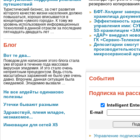
резервного копировани
путешествий
Туристический бизнес, за счет развития
БФТ-Холдинг заверш
которого качество жизни населения должно
хранилища документ
повышаться, хорошо вписывается в
концепцию «умного города». К тому же
Эффективность хран
уровень использования информационных
управления ими: СУ
технологий в данной отрасли за последние
S3-хранилищем «ЗА
пятнадцать-двадцать лет …
«ДАР» внедрил ново
ГК «Сервис-Телеком
Блог
Депозитарии смогут
производительност
микросервисной арх
Вот те два...
Поводом для написания этого блога стала
уже вторая в течение года массовая
вирусная эпидемия. И это стало очень
неприятным прецедентом. Ведь столь
масштабных заражений не было уже очень
События
давно. Впрочем, данная ситуация была
ожидаемой. Эпидемию вызвали …
Не все апдейты одинаково
Подписка на рас
полезны
Утечки бывают разными
Intelligent Ent
Здравствуй, племя младое,
E-mail
незнакомое...
Инновации для сетей X5
Управление подписко