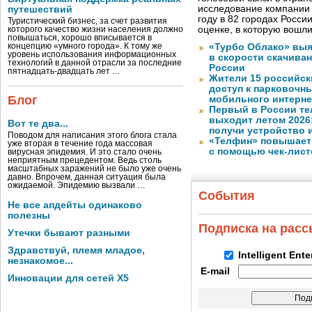
исследование компании
путешествий
году в 82 городах Росси
Туристический бизнес, за счет развития
оценке, в которую вошл
которого качество жизни населения должно
повышаться, хорошо вписывается в
концепцию «умного города». К тому же
«Турбо Облако» выя
уровень использования информационных
в скорости скачива
технологий в данной отрасли за последние
России
пятнадцать-двадцать лет …
Жители 15 российск
доступ к парковочн
Блог
мобильного интерне
Первый в России те
выходит летом 2026
Вот те два...
получи устройство 
Поводом для написания этого блога стала
«Телфин» повышает 
уже вторая в течение года массовая
с помощью чек-лист
вирусная эпидемия. И это стало очень
неприятным прецедентом. Ведь столь
масштабных заражений не было уже очень
давно. Впрочем, данная ситуация была
ожидаемой. Эпидемию вызвали …
События
Не все апдейты одинаково
полезны
Подписка на рас
Утечки бывают разными
Здравствуй, племя младое,
Intelligent Ent
незнакомое...
E-mail
Инновации для сетей X5