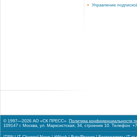
Управление подписко
© 1997—2026 АО «СК ПРЕСС».
Политика конфиденциальности п
109147 г. Москва, ул. Марксистская, 34, строение 10. Телефон: +7
ITRN
|
IT Channel News
|
itWeek
|
Byte/Россия
|
Бестселлеры IT-ры