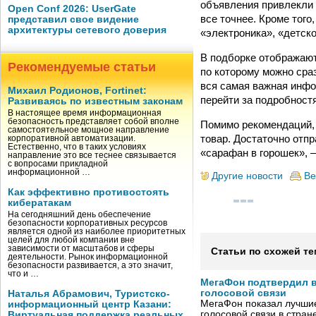
объявления привлекли 
Open Conf 2026: UserGate
все точнее. Кроме того
представил свое видение
архитектуры сетевого доверия
«электроника», «детско
В подборке отображают
Рекомендуемые статьи
по которому можно сраз
вся самая важная инфо
Михаил Родионов, Fortinet:
перейти за подробност
Развиваясь по известным законам
В настоящее время информационная
безопасность представляет собой вполне
Помимо рекомендаций,
самостоятельное мощное направление
товар. Достаточно отп
корпоративной автоматизации.
Естественно, что в таких условиях
«сарафан в горошек», 
направление это все теснее связывается
с вопросами прикладной
информационной …
Другие новости
Ве
Как эффективно противостоять
кибератакам
На сегодняшний день обеспечение
безопасности корпоративных ресурсов
является одной из наиболее приоритетных
целей для любой компании вне
зависимости от масштабов и сферы
Статьи по схожей те
деятельности. Рынок информационной
безопасности развивается, а это значит,
что и …
МегаФон подтвердил в
голосовой связи
Наталья Абрамович, Туристско-
МегаФон показал лучшие
информационный центр Казани:
голосовой связи в стран
Виртуальная поддержка реальных