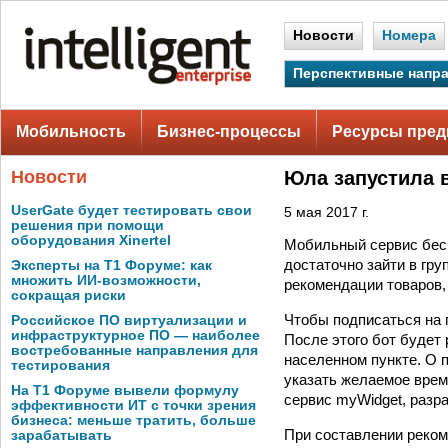
Новости
Номера
Перспективные напр
Мобильность
Бизнес-процессы
Ресурсы пред
Новости
Юла запустила 
UserGate будет тестировать свои
5 мая 2017 г.
решения при помощи
оборудования Xinertel
Мобильный сервис бес
достаточно зайти в гр
Эксперты на Т1 Форуме: как
множить ИИ-возможности,
рекомендации товаров,
сокращая риски
Чтобы подписаться на 
Российское ПО виртуализации и
инфраструктурное ПО — наиболее
После этого бот будет
востребованные направления для
населенном пункте. О 
тестирования
указать желаемое врем
На Т1 Форуме вывели формулу
сервис myWidget, разра
эффективности ИТ с точки зрения
бизнеса: меньше тратить, больше
При составлении реком
зарабатывать