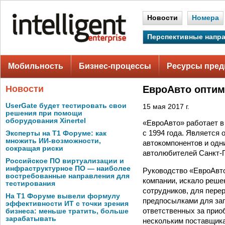
Новости
Номера
Перспективные напр
Мобильность
Бизнес-процессы
Ресурсы пред
Новости
ЕвроАвто оптим
UserGate будет тестировать свои
15 мая 2017 г.
решения при помощи
оборудования Xinertel
«ЕвроАвто» работает в
с 1994 года. Является
Эксперты на Т1 Форуме: как
множить ИИ-возможности,
автокомпонентов и одн
сокращая риски
автолюбителей Санкт-П
Российское ПО виртуализации и
инфраструктурное ПО — наиболее
Руководство «ЕвроАвто
востребованные направления для
компании, искало реше
тестирования
сотрудников, для пере
На Т1 Форуме вывели формулу
предпосылками для зап
эффективности ИТ с точки зрения
ответственных за прио
бизнеса: меньше тратить, больше
зарабатывать
нескольким поставщика