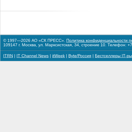
© 1997—2026 АО «СК ПРЕСС».
Политика конфиденциальности п
109147 г. Москва, ул. Марксистская, 34, строение 10. Телефон: +7
ITRN
|
IT Channel News
|
itWeek
|
Byte/Россия
|
Бестселлеры IT-ры