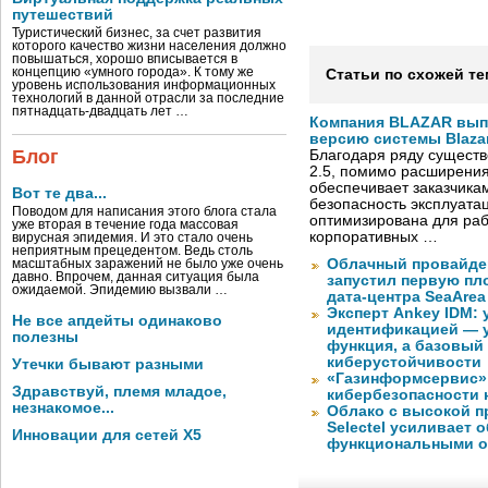
путешествий
Туристический бизнес, за счет развития
которого качество жизни населения должно
повышаться, хорошо вписывается в
концепцию «умного города». К тому же
Статьи по схожей те
уровень использования информационных
технологий в данной отрасли за последние
пятнадцать-двадцать лет …
Компания BLAZAR вып
версию системы Blazar
Блог
Благодаря ряду существ
2.5, помимо расширени
обеспечивает заказчик
Вот те два...
безопасность эксплуата
Поводом для написания этого блога стала
оптимизирована для раб
уже вторая в течение года массовая
корпоративных …
вирусная эпидемия. И это стало очень
неприятным прецедентом. Ведь столь
Облачный провайде
масштабных заражений не было уже очень
давно. Впрочем, данная ситуация была
запустил первую пло
ожидаемой. Эпидемию вызвали …
дата-центра SeaArea
Эксперт Ankey IDM:
Не все апдейты одинаково
идентификацией — у
полезны
функция, а базовый
киберустойчивости
Утечки бывают разными
«Газинформсервис»
Здравствуй, племя младое,
кибербезопасности 
незнакомое...
Облако с высокой 
Selectel усиливает
Инновации для сетей X5
функциональными 