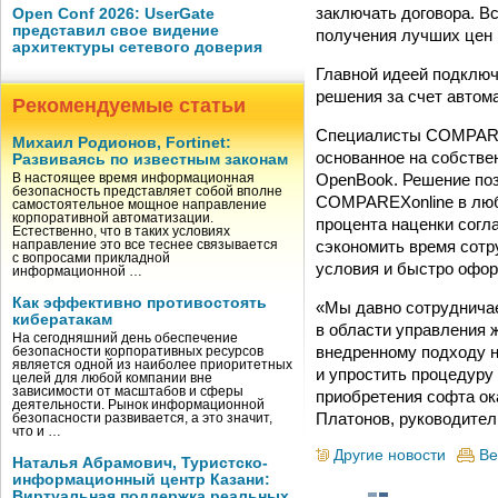
заключать договора. Вс
Open Conf 2026: UserGate
представил свое видение
получения лучших цен 
архитектуры сетевого доверия
Главной идеей подклю
решения за счет автом
Рекомендуемые статьи
Специалисты COMPAREX
Михаил Родионов, Fortinet:
основанное на собстве
Развиваясь по известным законам
OpenBook. Решение поз
В настоящее время информационная
безопасность представляет собой вполне
COMPAREXonline в любо
самостоятельное мощное направление
корпоративной автоматизации.
процента наценки согл
Естественно, что в таких условиях
сэкономить время сотр
направление это все теснее связывается
с вопросами прикладной
условия и быстро офор
информационной …
Как эффективно противостоять
«Мы давно сотруднича
кибератакам
в области управления
На сегодняшний день обеспечение
внедренному подходу н
безопасности корпоративных ресурсов
является одной из наиболее приоритетных
и упростить процедуру
целей для любой компании вне
зависимости от масштабов и сферы
приобретения софта о
деятельности. Рынок информационной
Платонов, руководите
безопасности развивается, а это значит,
что и …
Другие новости
Ве
Наталья Абрамович, Туристско-
информационный центр Казани:
Виртуальная поддержка реальных