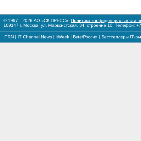
© 1997—2026 АО «СК ПРЕСС».
Политика конфиденциальности п
109147 г. Москва, ул. Марксистская, 34, строение 10. Телефон: +7
ITRN
|
IT Channel News
|
itWeek
|
Byte/Россия
|
Бестселлеры IT-ры