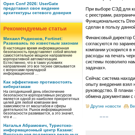
Open Conf 2026: UserGate
представил свое видение
При выборе СЭД для к
архитектуры сетевого доверия
с реестрами, разгранич
Функциональность Dire
сделан в пользу данно
Рекомендуемые статьи
Финансовый директор 
Михаил Родионов, Fortinet:
согласуются по заране
Развиваясь по известным законам
В настоящее время информационная
компании ускорился в 
безопасность представляет собой вполне
расходы на печать чер
самостоятельное мощное направление
корпоративной автоматизации.
системы позволило нам
Естественно, что в таких условиях
направление это все теснее связывается
задачах».
с вопросами прикладной
информационной …
Сейчас система находи
Как эффективно противостоять
опыту внедрения взял 
кибератакам
руководство. В планах
На сегодняшний день обеспечение
безопасности корпоративных ресурсов
обмена документами с 
является одной из наиболее приоритетных
целей для любой компании вне
Другие новости
Ве
зависимости от масштабов и сферы
деятельности. Рынок информационной
безопасности развивается, а это значит,
что и …
Наталья Абрамович, Туристско-
информационный центр Казани:
Виртуальная поддержка реальных