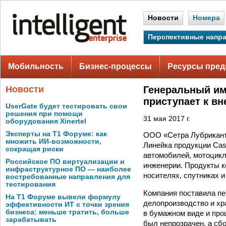
Новости
Номера
Перспективные напр
Мобильность
Бизнес-процессы
Ресурсы пред
Новости
Генеральный им
приступает к в
UserGate будет тестировать свои
решения при помощи
31 мая 2017 г.
оборудования Xinertel
Эксперты на Т1 Форуме: как
ООО «Сетра Лубрикантс
множить ИИ-возможности,
Линейка продукции Cas
сокращая риски
автомобилей, мотоцик
Российское ПО виртуализации и
инженерии. Продукты к
инфраструктурное ПО — наиболее
носителях, спутниках 
востребованные направления для
тестирования
Компания поставила пе
На Т1 Форуме вывели формулу
делопроизводство и хр
эффективности ИТ с точки зрения
бизнеса: меньше тратить, больше
в бумажном виде и про
зарабатывать
был непрозрачен, а сб