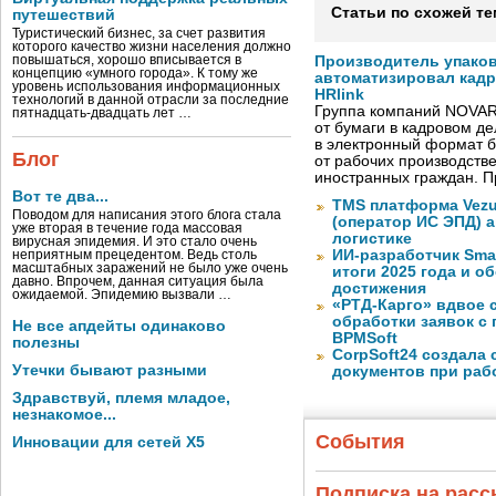
Статьи по схожей те
путешествий
Туристический бизнес, за счет развития
которого качество жизни населения должно
повышаться, хорошо вписывается в
Производитель упако
концепцию «умного города». К тому же
автоматизировал кад
уровень использования информационных
HRlink
технологий в данной отрасли за последние
Группа компаний NOVAR
пятнадцать-двадцать лет …
от бумаги в кадровом д
в электронный формат б
Блог
от рабочих производств
иностранных граждан. П
Вот те два...
TMS платформа Vezu
Поводом для написания этого блога стала
(оператор ИС ЭПД) 
уже вторая в течение года массовая
логистике
вирусная эпидемия. И это стало очень
ИИ-разработчик Sma
неприятным прецедентом. Ведь столь
масштабных заражений не было уже очень
итоги 2025 года и 
давно. Впрочем, данная ситуация была
достижения
ожидаемой. Эпидемию вызвали …
«РТД-Карго» вдвое 
обработки заявок с
Не все апдейты одинаково
BPMSoft
полезны
CorpSoft24 создала
Утечки бывают разными
документов при раб
Здравствуй, племя младое,
незнакомое...
События
Инновации для сетей X5
Подписка на рас