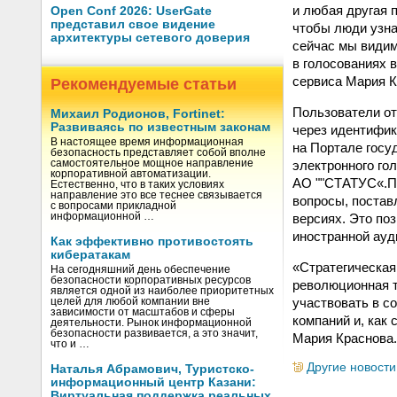
и любая другая п
Open Conf 2026: UserGate
представил свое видение
чтобы люди узна
архитектуры сетевого доверия
сейчас мы видим
в голосованиях 
сервиса Мария К
Рекомендуемые статьи
Пользователи от
Михаил Родионов, Fortinet:
Развиваясь по известным законам
через идентифик
В настоящее время информационная
на Портале госу
безопасность представляет собой вполне
электронного го
самостоятельное мощное направление
корпоративной автоматизации.
АО ""СТАТУС«.Пл
Естественно, что в таких условиях
направление это все теснее связывается
вопросы, поставл
с вопросами прикладной
версиях. Это по
информационной …
иностранной ауд
Как эффективно противостоять
кибератакам
«Стратегическая
На сегодняшний день обеспечение
безопасности корпоративных ресурсов
революционная т
является одной из наиболее приоритетных
участвовать в с
целей для любой компании вне
зависимости от масштабов и сферы
компаний и, как
деятельности. Рынок информационной
безопасности развивается, а это значит,
Мария Краснова.
что и …
Другие новости
Наталья Абрамович, Туристско-
информационный центр Казани:
Виртуальная поддержка реальных