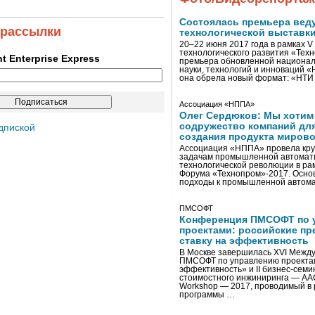
Состоялась премьера вед
 рассылки
технологической выставк
20–22 июня 2017 года в рамках 
технологического развития «Тех
ent Enterprise Express
премьера обновленной национал
науки, технологий и инноваций 
она обрела новый формат: «НТ
Ассоциация «НППА»
Олег Сердюков: Мы хотим
содружество компаний дл
дпиской
создания продукта мирово
Ассоциация «НППА» провела кру
задачам промышленной автомати
технологической революции в ра
Форума «Технопром»-2017. Осно
подходы к промышленной автома
ПМСОФТ
Конференция ПМСОФТ по 
проектами: российские пр
ставку на эффективность
В Москве завершилась XVI Межд
ПМСОФТ по управлению проекта
эффективность» и II бизнес-сем
стоимостного инжиниринга — AA
Workshop — 2017, проводимый в 
программы …