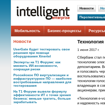
Новости
Но
Перспективные
Мобильность
Бизнес-процессы
Ресурсы
Новости
Технология
UserGate будет тестировать свои
1 июня 2017 г.
решения при помощи
оборудования Xinertel
Сбербанк стал 
технологию элек
Эксперты на Т1 Форуме: как
множить ИИ-возможности,
депозитарием. В
сокращая риски
и голосовать че
Российское ПО виртуализации и
воспользовались
инфраструктурное ПО — наиболее
технологии голос
востребованные направления для
владеющих в сов
тестирования
акционерам, при
На Т1 Форуме вывели формулу
эффективности ИТ с точки зрения
«Технология e-v
бизнеса: меньше тратить, больше
зарабатывать
и надежность но