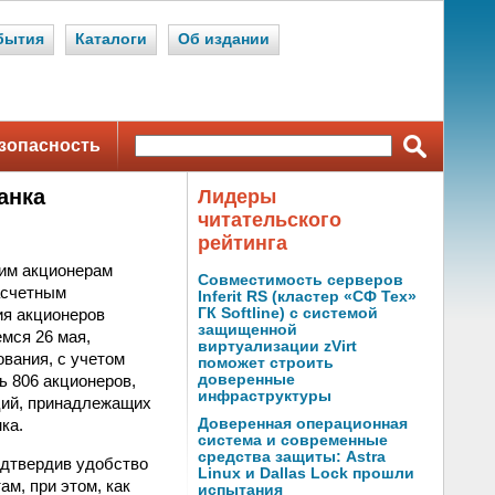
бытия
Каталоги
Об издании
зопасность
анка
Лидеры
читательского
рейтинга
им акционерам
Совместимость серверов
асчетным
Inferit RS (кластер «СФ Тех»
ия акционеров
ГК Softline) с системой
защищенной
мся 26 мая,
виртуализации zVirt
вания, с учетом
поможет строить
ь 806 акционеров,
доверенные
инфраструктуры
ций, принадлежащих
ка.
Доверенная операционная
система и современные
средства защиты: Astra
одтвердив удобство
Linux и Dallas Lock прошли
м, при этом, как
испытания