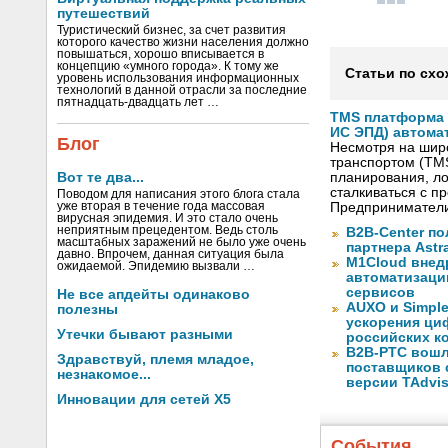
путешествий
Туристический бизнес, за счет развития
которого качество жизни населения должно
повышаться, хорошо вписывается в
концепцию «умного города». К тому же
Статьи по схо
уровень использования информационных
технологий в данной отрасли за последние
пятнадцать-двадцать лет …
TMS платформа V
ИС ЭПД) автома
Блог
Несмотря на шир
транспортом (TM
Вот те два...
планирования, ло
сталкиваться с 
Поводом для написания этого блога стала
уже вторая в течение года массовая
Предприниматели
вирусная эпидемия. И это стало очень
неприятным прецедентом. Ведь столь
B2B-Center по
масштабных заражений не было уже очень
партнера Astr
давно. Впрочем, данная ситуация была
M1Cloud внед
ожидаемой. Эпидемию вызвали …
автоматизаци
сервисов
Не все апдейты одинаково
AUXO и Simpl
полезны
ускорения ци
Утечки бывают разными
российских к
B2B-РТС вошл
Здравствуй, племя младое,
поставщиков 
незнакомое...
версии TAdvis
Инновации для сетей X5
События