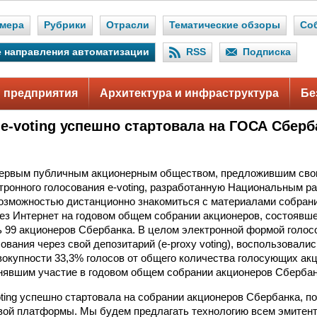
мера
Рубрики
Отрасли
Тематические обзоры
Со
 направления автоматизации
RSS
Подписка
 предприятия
Архитектура и инфраструктура
Бе
 e-voting успешно стартовала на ГОСА Сберб
первым публичным акционерным обществом, предложившим сво
тронного голосования e-voting, разработанную Национальным р
озможностью дистанционно знакомиться с материалами собран
рез Интернет на годовом общем собрании акционеров, состоявше
 99 акционеров Сбербанка. В целом электронной формой голосо
ования через свой депозитарий (e-proxy voting), воспользовалис
окупности 33,3% голосов от общего количества голосующих ак
нявшим участие в годовом общем собрании акционеров Сбербан
oting успешно стартовала на собрании акционеров Сбербанка, п
вой платформы. Мы будем предлагать технологию всем эмитента