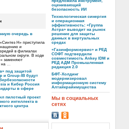
предложила инструмент,
оценивающий
безопасность ИИ
Технологическая синергия
и операционная
и
эффективность: «Группа
Астра» выводит на рынок
решение для защиты
онную очередь в
данных в виртуальных
средах
«Синтез Н» приступила
оснащению и
«Газинформсервис» и РЕД
чередей в филиалах
СОФТ подтвердили
альном округе. В ходе
совместимость Ankey IDM и
Н» заменяют
РЕД АДМ Промышленная
 на …
редакция 2.0
а» под защитой
БФТ-Холдинг
p и Group-IB будут
модернизировал
ибербезопасности
информационную систему
ssia и Кибер Россия
Алтайкрайимущества
андарты в сфере
ил пилотный проект
Мы в социальных
ного интеллекта в
сетях
ктного центра
жи