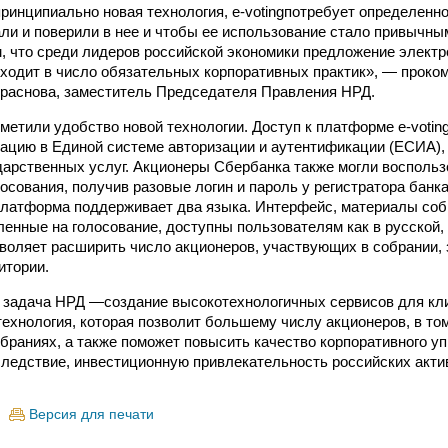
ринципиально новая технология, е-votingпотребует определенно
ли и поверили в нее и чтобы ее использование стало привычны
, что среди лидеров российской экономики предложение электр
входит в число обязательных корпоративных практик», — проко
раснова, заместитель Председателя Правления НРД.
метили удобство новой технологии. Доступ к платформе e-voti
ацию в Единой системе авторизации и аутентификации (ЕСИА),
дарственных услуг. Акционеры Сбербанка также могли восполь
лосования, получив разовые логин и пароль у регистратора банк
атформа поддерживает два языка. Интерфейс, материалы собр
енные на голосование, доступны пользователям как в русской, 
зволяет расширить число акционеров, участвующих в собрании, 
итории.
 задача НРД —создание высокотехнологичных сервисов для кли
ехнология, которая позволит большему числу акционеров, в то
обраниях, а также поможет повысить качество корпоративного у
 следствие, инвестиционную привлекательность российских акт
Версия для печати