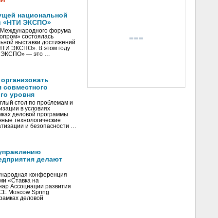
ущей национальной
и «НТИ ЭКСПО»
V Международного форума
нопром» состоялась
ьной выставки достижений
«НТИ ЭКСПО». В этом году
И ЭКСПО» — это …
 организовать
я совместного
го уровня
глый стол по проблемам и
зации в условиях
мках деловой программы
вные технологические
тизации и безопасности …
управлению
едприятия делают
ународная конференция
ми «Ставка на
инар Ассоциации развития
CE Moscow Spring
рамках деловой