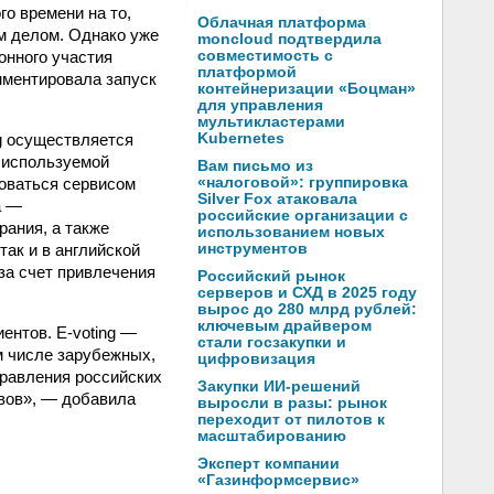
го времени на то,
Облачная платформа
м делом. Однако уже
moncloud подтвердила
онного участия
совместимость с
платформой
мментировала запуск
контейнеризации «Боцман»
для управления
мультикластерами
ng осуществляется
Kubernetes
 используемой
Вам письмо из
зоваться сервисом
«налоговой»: группировка
Silver Fox атаковала
а —
российские организации с
ания, а также
использованием новых
так и в английской
инструментов
за счет привлечения
Российский рынок
серверов и СХД в 2025 году
вырос до 280 млрд рублей:
ключевым драйвером
ентов. E-voting —
стали госзакупки и
м числе зарубежных,
цифровизация
правления российских
Закупки ИИ-решений
ивов», — добавила
выросли в разы: рынок
переходит от пилотов к
масштабированию
Эксперт компании
«Газинформсервис»