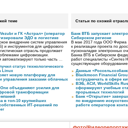
жей теме
Статьи по схожей отрасл
ezubr и ГК «Астрал» (оператор
Банк ВТБ запускает электр
тизировали ЭДО в логистике
Сибирском регионе
окое внедрение систем управления
В мае 2017 года ООО Фирма 
S) и инструментов для цифрового
к реализации проекта по до
гистическая отрасль продолжает
пусконаладке электронных о
проблемами цифровизации.
Банка ВТБ в Сибирском федер
 автоматизируют только часть …
работ специалисты «Синтез 
существующее оборудование
лучил статус технологического
a Linux
Данные «Россельхозбанк
ряет новую платформу для
Blackmoon Financial Grou
и управления заказами облачных
сотрудничать в сфере к
ВЭБ, АСИ, WorldSkills Ru
eOne объединяют усилия для
сформируют учебные ст
фровой трансформации
прорывных технологий
омпаний
Банк «Открытие» заверш
а в топ-10 крупнейших
по внедрению искусствен
собственных ИТ-решений по
работе операторов конта
er
Фото/Видеорепорта