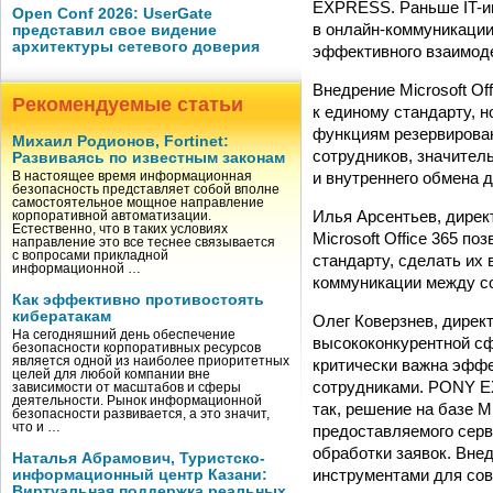
EXPRESS. Раньше IT-и
Open Conf 2026: UserGate
в онлайн-коммуникации
представил свое видение
архитектуры сетевого доверия
эффективного взаимоде
Внедрение Microsoft Of
Рекомендуемые статьи
к единому стандарту, 
функциям резервирова
Михаил Родионов, Fortinet:
сотрудников, значител
Развиваясь по известным законам
и внутреннего обмена 
В настоящее время информационная
безопасность представляет собой вполне
самостоятельное мощное направление
Илья Арсентьев, дире
корпоративной автоматизации.
Естественно, что в таких условиях
Microsoft Office 365 п
направление это все теснее связывается
с вопросами прикладной
стандарту, сделать их
информационной …
коммуникации между со
Как эффективно противостоять
кибератакам
Олег Коверзнев, дирек
На сегодняшний день обеспечение
высококонкурентной сф
безопасности корпоративных ресурсов
является одной из наиболее приоритетных
критически важна эффе
целей для любой компании вне
сотрудниками. PONY E
зависимости от масштабов и сферы
деятельности. Рынок информационной
так, решение на базе 
безопасности развивается, а это значит,
что и …
предоставляемого серв
обработки заявок. Вне
Наталья Абрамович, Туристско-
инструментами для сов
информационный центр Казани:
Виртуальная поддержка реальных