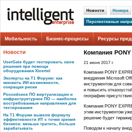
Новости
Номера
Перспективные напр
Мобильность
Бизнес-процессы
Ресурсы пред
Новости
Компания PONY
UserGate будет тестировать свои
21 июня 2017 г.
решения при помощи
оборудования Xinertel
Компания PONY EXPRES
внедрения Microsoft Of
Эксперты на Т1 Форуме: как
множить ИИ-возможности,
инструментом для совм
сокращая риски
и повысить отказоусто
Российское ПО виртуализации и
географию присутствия
инфраструктурное ПО — наиболее
востребованные направления для
Компания PONY EXPRESS
тестирования
этим инструментом уже
На Т1 Форуме вывели формулу
решение будет тиражир
эффективности ИТ с точки зрения
бизнеса: меньше тратить, больше
Поводом к началу внедр
зарабатывать