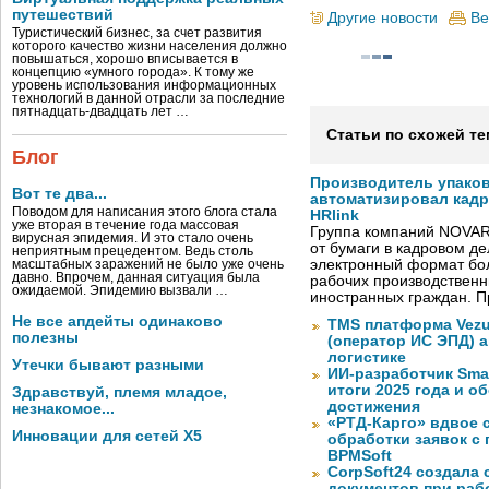
путешествий
Другие новости
Ве
Туристический бизнес, за счет развития
которого качество жизни населения должно
повышаться, хорошо вписывается в
концепцию «умного города». К тому же
уровень использования информационных
технологий в данной отрасли за последние
пятнадцать-двадцать лет …
Статьи по схожей те
Блог
Производитель упако
Вот те два...
автоматизировал кад
Поводом для написания этого блога стала
HRlink
уже вторая в течение года массовая
Группа компаний NOVAR
вирусная эпидемия. И это стало очень
от бумаги в кадровом д
неприятным прецедентом. Ведь столь
электронный формат бол
масштабных заражений не было уже очень
давно. Впрочем, данная ситуация была
рабочих производствен
ожидаемой. Эпидемию вызвали …
иностранных граждан. П
Не все апдейты одинаково
TMS платформа Vezu
полезны
(оператор ИС ЭПД) 
логистике
Утечки бывают разными
ИИ-разработчик Sma
итоги 2025 года и 
Здравствуй, племя младое,
достижения
незнакомое...
«РТД-Карго» вдвое 
Инновации для сетей X5
обработки заявок с
BPMSoft
CorpSoft24 создала
документов при раб