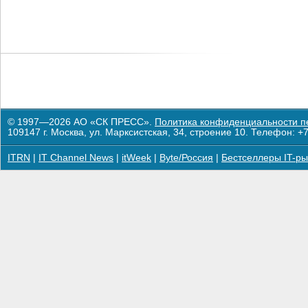
© 1997—2026 АО «СК ПРЕСС».
Политика конфиденциальности п
109147 г. Москва, ул. Марксистская, 34, строение 10. Телефон: +7
ITRN
|
IT Channel News
|
itWeek
|
Byte/Россия
|
Бестселлеры IT-ры