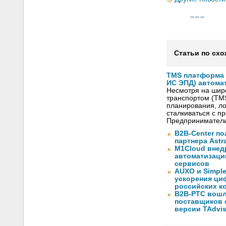
Статьи по схо
TMS платформа V
ИС ЭПД) автома
Несмотря на шир
транспортом (TM
планирования, ло
сталкиваться с 
Предприниматели
B2B-Center по
партнера Astr
M1Cloud внед
автоматизаци
сервисов
AUXO и Simpl
ускорения ци
российских к
B2B-РТС вошл
поставщиков 
версии TAdvis