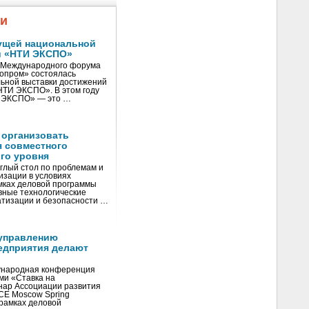
жи
ущей национальной
и «НТИ ЭКСПО»
V Международного форума
нопром» состоялась
ьной выставки достижений
«НТИ ЭКСПО». В этом году
И ЭКСПО» — это …
 организовать
я совместного
го уровня
глый стол по проблемам и
зации в условиях
мках деловой программы
вные технологические
тизации и безопасности …
управлению
едприятия делают
ународная конференция
ми «Ставка на
инар Ассоциации развития
CE Moscow Spring
рамках деловой