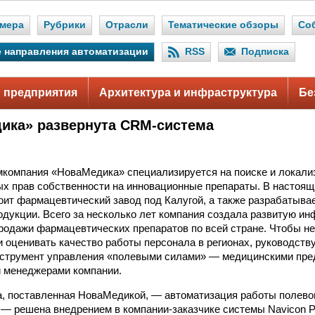
мера
Рубрики
Отрасли
Тематические обзоры
Со
 направления автоматизации
RSS
Подписка
 предприятия
Архитектура и инфраструктура
Бе
ика» развернута CRM-система
компания «НоваМедика» специализируется на поиске и локали
х прав собственности на инновационные препараты. В настоя
ит фармацевтический завод под Калугой, а также разрабатыва
дукции. Всего за несколько лет компания создала развитую ин
родажи фармацевтических препаратов по всей стране. Чтобы н
и оценивать качество работы персонала в регионах, руководст
нструмент управления «полевыми силами» — медицинскими пре
 менеджерами компании.
, поставленная НоваМедикой, — автоматизация работы полево
 — решена внедрением в компании-заказчике системы Navicon