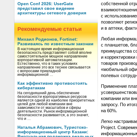
собственной отр
Open Conf 2026: UserGate
представил свое видение
взаимоотношений
архитектуры сетевого доверия
с использование
позволяют регио
и в аптеки, фак
Рекомендуемые статьи
Любая информац
Михаил Родионов, Fortinet:
Развиваясь по известным законам
с планшетов, бл
В настоящее время информационная
преимущества со
безопасность представляет собой вполне
и корректировки
самостоятельное мощное направление
корпоративной автоматизации.
товаров произво
Естественно, что в таких условиях
направление это все теснее связывается
«мобильный офис
с вопросами прикладной
полевых сотрудн
информационной …
Как эффективно противостоять
Применение плат
кибератакам
усовершенствова
На сегодняшний день обеспечение
безопасности корпоративных ресурсов
компании или вн
является одной из наиболее приоритетных
запросу. По ито
целей для любой компании вне
зависимости от масштабов и сферы
на 60%.
деятельности. Рынок информационной
безопасности развивается, а это значит,
что и …
Легко настраива
Project. Соврем
Наталья Абрамович, Туристско-
информационный центр Казани:
информационными
Виртуальная поддержка реальных