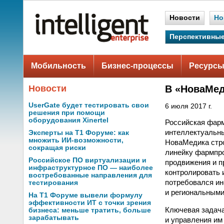
Новости
Но
Перспективные
Мобильность
Бизнес-процессы
Ресурсы
Новости
В «НоваМед
UserGate будет тестировать свои
6 июля 2017 г.
решения при помощи
оборудования Xinertel
Российская фарм
интеллектуальны
Эксперты на Т1 Форуме: как
множить ИИ-возможности,
НоваМедика стро
сокращая риски
линейку фармпро
Российское ПО виртуализации и
продвижения и п
инфраструктурное ПО — наиболее
контролировать 
востребованные направления для
потребовался и
тестирования
и региональными
На Т1 Форуме вывели формулу
эффективности ИТ с точки зрения
Ключевая задача
бизнеса: меньше тратить, больше
зарабатывать
и управления им