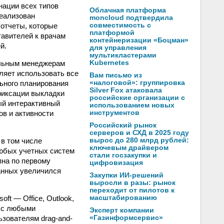
нации всех типов
Облачная платформа
реализован
moncloud подтвердила
 отчеты, которые
совместимость с
платформой
авителей к врачам
контейнеризации «Боцман»
й.
для управления
мультикластерами
альным менеджерам
Kubernetes
ляет использовать все
Вам письмо из
ьного планирования
«налоговой»: группировка
Silver Fox атаковала
фиксации выкладки
российские организации с
ый интерактивный
использованием новых
в и активности
инструментов
Российский рынок
серверов и СХД в 2025 году
в том числе
вырос до 280 млрд рублей:
ключевым драйвером
юбых учетных систем
стали госзакупки и
пна по первому
цифровизация
анных увеличился
Закупки ИИ-решений
выросли в разы: рынок
переходит от пилотов к
t — Office, Outlook,
масштабированию
е с любыми
Эксперт компании
зователям drag-and-
«Газинформсервис»