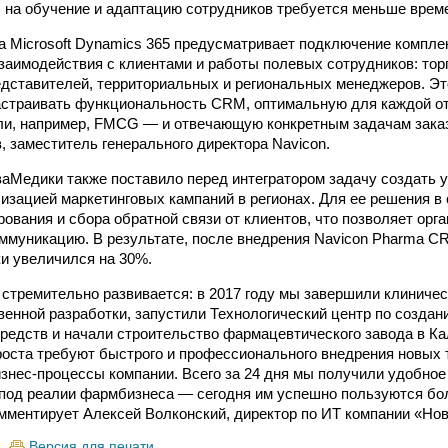
, на обучение и адаптацию сотрудников требуется меньше врем
 Microsoft Dynamics 365 предусматривает подключение компл
заимодействия с клиентами и работы полевых сотрудников: тор
дставителей, территориальных и региональных менеджеров. Э
астраивать функциональность CRM, оптимальную для каждой о
и, например, FMCG — и отвечающую конкретным задачам зака
, заместитель генерального директора Navicon.
аМедики также поставило перед интегратором задачу создать 
лизацией маркетинговых кампаний в регионах. Для ее решения 
рования и сбора обратной связи от клиентов, что позволяет орг
муникацию. В результате, после внедрения Navicon Pharma CR
и увеличился на 30%.
стремительно развивается: в 2017 году мы завершили клиничес
венной разработки, запустили Технологический центр по созда
редств и начали строительство фармацевтического завода в Ка
оста требуют быстрого и профессионального внедрения новых 
знес-процессы компании. Всего за 24 дня мы получили удобно
под реалии фармбизнеса — сегодня им успешно пользуются бо
мментирует Алексей Волконский, директор по ИТ компании «Но
Версия для печати