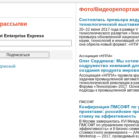
Фото/Видеорепорта
Состоялась премьера вед
 рассылки
технологической выставк
20–22 июня 2017 года в рамках 
технологического развития «Тех
ent Enterprise Express
премьера обновленной национал
науки, технологий и инноваций 
она обрела новый формат: «НТ
Ассоциация «НППА»
Олег Сердюков: Мы хотим
содружество компаний дл
дпиской
создания продукта мирово
Ассоциация «НППА» провела кру
задачам промышленной автомати
технологической революции в ра
Форума «Технопром»-2017. Осно
подходы к промышленной автома
ПМСОФТ
Конференция ПМСОФТ по 
проектами: российские пр
ставку на эффективность
В Москве завершилась XVI Межд
ПМСОФТ по управлению проекта
эффективность» и II бизнес-сем
стоимостного инжиниринга — AA
Workshop — 2017, проводимый в 