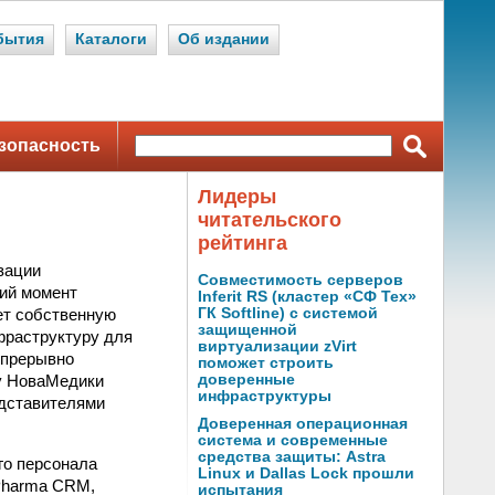
бытия
Каталоги
Об издании
зопасность
Лидеры
читательского
рейтинга
зации
Совместимость серверов
щий момент
Inferit RS (кластер «СФ Тех»
ет собственную
ГК Softline) с системой
защищенной
фраструктуру для
виртуализации zVirt
епрерывно
поможет строить
ву НоваМедики
доверенные
инфраструктуры
дставителями
Доверенная операционная
система и современные
средства защиты: Astra
го персонала
Linux и Dallas Lock прошли
 Pharma CRM,
испытания