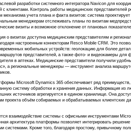
аслевой разработки системного интегратора Navicon для коорди
 с клиентами. Контроль работы медицинских представителей 
м механизма учета плана и факта визитов: система проектирует
нальным менеджерам отслеживать планы по визитам медпредст
тические визиты и возможное отклонение от плановых показателе
ия о визитах доступна медицинским представителям и регион
агодаря настроенным коннекторам Resco Mobile CRM. Это позво
временных мобильных устройств: геолокацию для более детал
 маршрутов представителей, а также фото- и видеокамеры для 
дителя в аптеках. Медицинские представители получили удобн
», а региональные менеджеры — инструмент анализа маршруто
иков.
формы Microsoft Dynamics 365 обеспечивает ряд преимуществ, 
нную систему обработки и хранения данных. Информация из л
ешних источников агрегируется в едином хранилище. Она досту
гам проекта объём собираемых и обрабатываемых клиентских д
ется взаимодействие системы с офисными инструментами Microsof
енная архитектура платформы позволяет интегрировать решени
 системами. Кроме того, благодаря простому, привычному поль