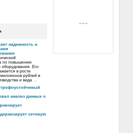
и
ает надежность и
ания
ования
ической
а по повышению
 оборудования. Его
ажается в росте
 миллионов рублей в
изводства и вида …
астрофоустойчивый
овал анализ данных о
рнизирует
одернизирует сетевую