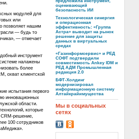
предложила инструмент,
ени.
оценивающий
безопасность ИИ
ексных модулей для
Технологическая синергия
говых или
и операционная
то позволяет нашим
эффективность: «Группа
трасли — будь то
Астра» выводит на рынок
решение для защиты
зчика», — отмечает
данных в виртуальных
средах
«Газинформсервис» и РЕД
удобный инструмент
СОФТ подтвердили
в системе налажены
совместимость Ankey IDM и
анизовать более
РЕД АДМ Промышленная
редакция 2.0
M, охват клиентской
БФТ-Холдинг
модернизировал
информационную систему
кие испытания первого
Алтайкрайимущества
нию инновационных
лужской области.
Мы в социальных
технологий, которые
сетях
е CRM-решение,
лее 100 сотрудников
ваМедика».