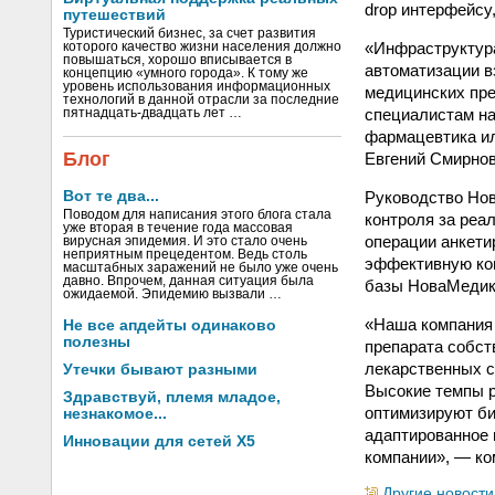
drop интерфейсу
путешествий
Туристический бизнес, за счет развития
«Инфраструктура
которого качество жизни населения должно
повышаться, хорошо вписывается в
автоматизации в
концепцию «умного города». К тому же
уровень использования информационных
медицинских пре
технологий в данной отрасли за последние
специалистам н
пятнадцать-двадцать лет …
фармацевтика ил
Блог
Евгений Смирнов
Руководство Нов
Вот те два...
Поводом для написания этого блога стала
контроля за реа
уже вторая в течение года массовая
операции анкети
вирусная эпидемия. И это стало очень
неприятным прецедентом. Ведь столь
эффективную ком
масштабных заражений не было уже очень
давно. Впрочем, данная ситуация была
базы НоваМедик
ожидаемой. Эпидемию вызвали …
«Наша компания 
Не все апдейты одинаково
полезны
препарата собст
лекарственных с
Утечки бывают разными
Высокие темпы р
Здравствуй, племя младое,
оптимизируют би
незнакомое...
адаптированное 
Инновации для сетей X5
компании», — ко
Другие новости