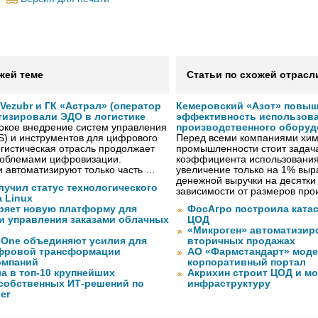
жей теме
Статьи по схожей отрасл
ezubr и ГК «Астрал» (оператор
Кемеровский «Азот» повыш
тизировали ЭДО в логистике
эффективность использов
окое внедрение систем управления
производственного оборуд
S) и инструментов для цифрового
Перед всеми компаниями хим
гистическая отрасль продолжает
промышленности стоит задач
проблемами цифровизации.
коэффициента использования
 автоматизируют только часть …
увеличение только на 1% выр
денежной выручки на десятки
лучил статус технологического
зависимости от размеров про
a Linux
ряет новую платформу для
ФосАгро построила кат
и управления заказами облачных
ЦОД
«Микроген» автоматизир
eOne объединяют усилия для
вторичных продажах
фровой трансформации
АО «Фармстандарт» моде
омпаний
корпоративный портал
а в топ-10 крупнейших
Акрихин строит ЦОД и м
собственных ИТ-решений по
инфраструктуру
er