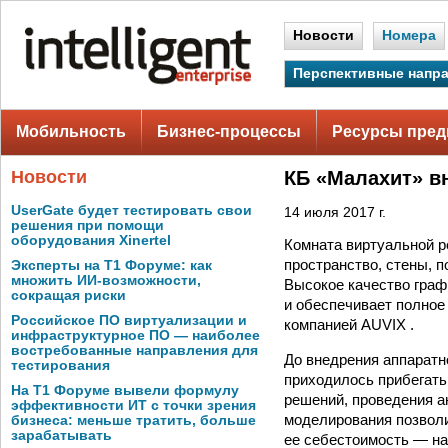
Новости
Номера
Перспективные напр
Мобильность
Бизнес-процессы
Ресурсы пред
Новости
КБ «Малахит» в
UserGate будет тестировать свои
14 июля 2017 г.
решения при помощи
оборудования Xinertel
Комната виртуальной р
пространство, стены, п
Эксперты на Т1 Форуме: как
множить ИИ-возможности,
Высокое качество граф
сокращая риски
и обеспечивает полное
Российское ПО виртуализации и
компанией AUVIX .
инфраструктурное ПО — наиболее
востребованные направления для
До внедрения аппаратн
тестирования
приходилось прибегать
На Т1 Форуме вывели формулу
решений, проведения а
эффективности ИТ с точки зрения
моделирования позволи
бизнеса: меньше тратить, больше
зарабатывать
ее себестоимость — на