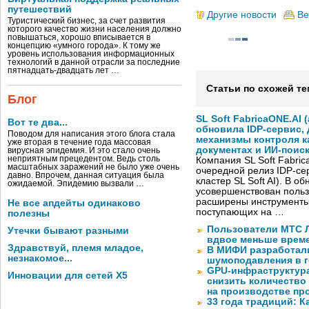
путешествий
Другие новости
Ве
Туристический бизнес, за счет развития
которого качество жизни населения должно
повышаться, хорошо вписывается в
концепцию «умного города». К тому же
уровень использования информационных
технологий в данной отрасли за последние
пятнадцать-двадцать лет …
Статьи по схожей те
Блог
SL Soft FabricaONE.AI (
Вот те два...
обновила IDP-сервис,
Поводом для написания этого блога стала
механизмы контроля к
уже вторая в течение года массовая
документах и ИИ-поис
вирусная эпидемия. И это стало очень
неприятным прецедентом. Ведь столь
Компания SL Soft Fabri
масштабных заражений не было уже очень
очередной релиз IDP-сер
давно. Впрочем, данная ситуация была
кластер SL Soft AI). В о
ожидаемой. Эпидемию вызвали …
усовершенствован польз
расширены инструменты
Не все апдейты одинаково
поступающих на …
полезны
Пользователи МТС Л
Утечки бывают разными
вдвое меньше време
Здравствуй, племя младое,
В МИФИ разработал
незнакомое...
шумоподавления в 
GPU-инфраструктур
Инновации для сетей X5
снизить количество
на производстве п
33 года традиций: К