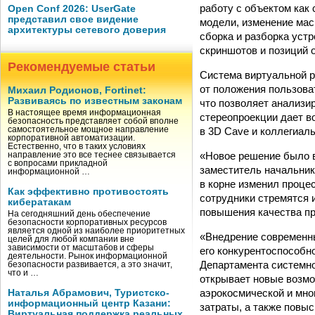
работу с объектом как
Open Conf 2026: UserGate
представил свое видение
модели, изменение мас
архитектуры сетевого доверия
сборка и разборка устр
скриншотов и позиций 
Рекомендуемые статьи
Система виртуальной р
от положения пользова
Михаил Родионов, Fortinet:
Развиваясь по известным законам
что позволяет анализи
В настоящее время информационная
стереопроекции дает в
безопасность представляет собой вполне
в 3D Cave и коллегиал
самостоятельное мощное направление
корпоративной автоматизации.
Естественно, что в таких условиях
«Новое решение было 
направление это все теснее связывается
с вопросами прикладной
заместитель начальни
информационной …
в корне изменил проце
Как эффективно противостоять
сотрудники стремятся 
кибератакам
повышения качества п
На сегодняшний день обеспечение
безопасности корпоративных ресурсов
является одной из наиболее приоритетных
«Внедрение современны
целей для любой компании вне
зависимости от масштабов и сферы
его конкурентоспособн
деятельности. Рынок информационной
Департамента системно
безопасности развивается, а это значит,
что и …
открывает новые возмо
аэрокосмической и мно
Наталья Абрамович, Туристско-
информационный центр Казани:
затраты, а также повыс
Виртуальная поддержка реальных