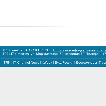
© 1997—2026 АО «СК ПРЕСС».
Политика конфиденциальности п
109147 г. Москва, ул. Марксистская, 34, строение 10. Телефон: +7
ITRN
|
IT Channel News
|
itWeek
|
Byte/Россия
|
Бестселлеры IT-ры