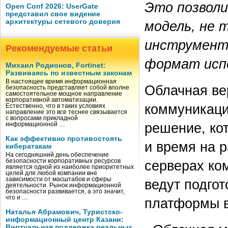
Это позвол
Open Conf 2026: UserGate
представил свое видение
архитектуры сетевого доверия
модель, не 
инструмент 
Рекомендуемые статьи
формат испо
Михаил Родионов, Fortinet:
Развиваясь по известным законам
В настоящее время информационная
Облачная ве
безопасность представляет собой вполне
самостоятельное мощное направление
корпоративной автоматизации.
коммуникаци
Естественно, что в таких условиях
направление это все теснее связывается
с вопросами прикладной
решение, ко
информационной …
Как эффективно противостоять
и время на 
кибератакам
На сегодняшний день обеспечение
серверах ко
безопасности корпоративных ресурсов
является одной из наиболее приоритетных
целей для любой компании вне
зависимости от масштабов и сферы
ведут подго
деятельности. Рынок информационной
безопасности развивается, а это значит,
что и …
платформы в
Наталья Абрамович, Туристско-
информационный центр Казани:
Виртуальная поддержка реальных