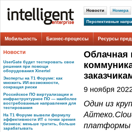
Новости
Номера
Перспективные напр
Мобильность
Бизнес-процессы
Ресурсы пред
Новости
Облачная
UserGate будет тестировать свои
коммуника
решения при помощи
оборудования Xinertel
заказчика
Эксперты на Т1 Форуме: как
множить ИИ-возможности,
сокращая риски
9 ноября 2022
Российское ПО виртуализации и
инфраструктурное ПО — наиболее
Один из кру
востребованные направления для
тестирования
Айтеко.Clou
На Т1 Форуме вывели формулу
эффективности ИТ с точки зрения
платформы 
бизнеса: меньше тратить, больше
зарабатывать