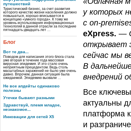
«Облачная м
путешествий
Туристический бизнес, за счет развития
у которых 
которого качество жизни населения должно
повышаться, хорошо вписывается в
концепцию «умного города». К тому же
с on-premise
уровень использования информационных
технологий в данной отрасли за последние
пятнадцать-двадцать лет …
eXpress.
—
Блог
открывает э
Вот те два...
сейчас мы в
Поводом для написания этого блога стала
уже вторая в течение года массовая
В дальнейш
вирусная эпидемия. И это стало очень
неприятным прецедентом. Ведь столь
масштабных заражений не было уже очень
внедрений о
давно. Впрочем, данная ситуация была
ожидаемой. Эпидемию вызвали …
Не все апдейты одинаково
Все ключевы
полезны
Утечки бывают разными
актуальны д
Здравствуй, племя младое,
незнакомое...
платформа к
Инновации для сетей X5
и разграниче