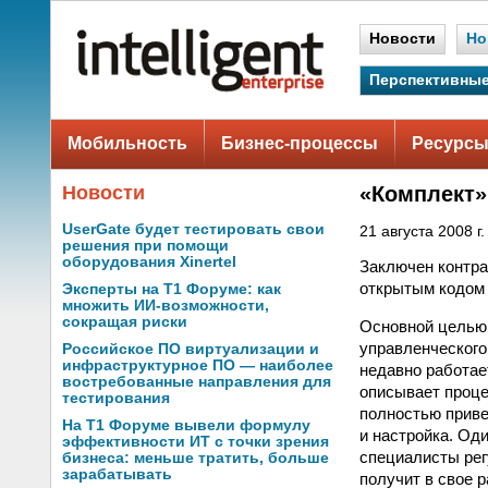
Новости
Но
Перспективные
Мобильность
Бизнес-процессы
Ресурсы
Новости
«Комплект»
UserGate будет тестировать свои
21 августа 2008 г.
решения при помощи
оборудования Xinertel
Заключен контра
открытым кодом 
Эксперты на Т1 Форуме: как
множить ИИ-возможности,
сокращая риски
Основной целью 
управленческого
Российское ПО виртуализации и
инфраструктурное ПО — наиболее
недавно работае
востребованные направления для
описывает процес
тестирования
полностью приве
На Т1 Форуме вывели формулу
и настройка. Од
эффективности ИТ с точки зрения
специалисты рег
бизнеса: меньше тратить, больше
зарабатывать
получит в свое 