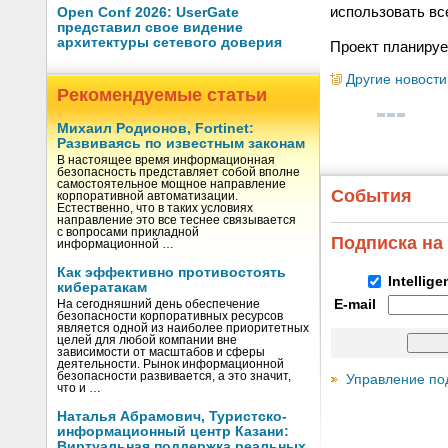
использовать вс
Open Conf 2026: UserGate
представил свое видение
архитектуры сетевого доверия
Проект планируе
Другие новости
Рекомендуемые статьи
Михаил Родионов, Fortinet:
Развиваясь по известным законам
В настоящее время информационная
безопасность представляет собой вполне
самостоятельное мощное направление
События
корпоративной автоматизации.
Естественно, что в таких условиях
направление это все теснее связывается
с вопросами прикладной
Подписка на
информационной …
Как эффективно противостоять
Intellig
кибератакам
E-mail
На сегодняшний день обеспечение
безопасности корпоративных ресурсов
является одной из наиболее приоритетных
целей для любой компании вне
зависимости от масштабов и сферы
деятельности. Рынок информационной
безопасности развивается, а это значит,
Управление по
что и …
Наталья Абрамович, Туристско-
информационный центр Казани:
Виртуальная поддержка реальных