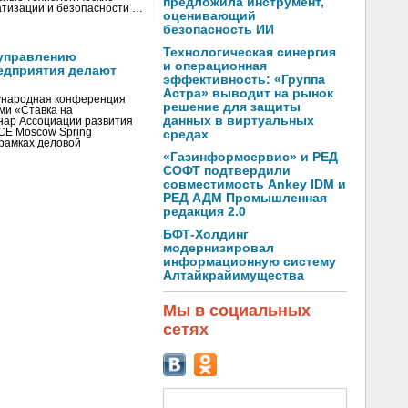
предложила инструмент,
тизации и безопасности …
оценивающий
безопасность ИИ
Технологическая синергия
управлению
и операционная
едприятия делают
эффективность: «Группа
Астра» выводит на рынок
ународная конференция
решение для защиты
ми «Ставка на
данных в виртуальных
инар Ассоциации развития
CE Moscow Spring
средах
рамках деловой
«Газинформсервис» и РЕД
СОФТ подтвердили
совместимость Ankey IDM и
РЕД АДМ Промышленная
редакция 2.0
БФТ-Холдинг
модернизировал
информационную систему
Алтайкрайимущества
Мы в социальных
сетях