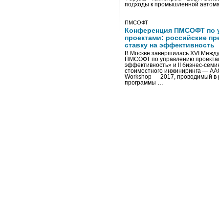
подходы к промышленной автома
ПМСОФТ
Конференция ПМСОФТ по 
проектами: российские пр
ставку на эффективность
В Москве завершилась XVI Межд
ПМСОФТ по управлению проекта
эффективность» и II бизнес-сем
стоимостного инжиниринга — AA
Workshop — 2017, проводимый в 
программы …