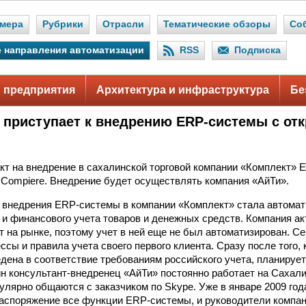
мера
Рубрики
Отрасли
Тематические обзоры
Со
 направления автоматизации
RSS
Подписка
 предприятия
Архитектура и инфраструктура
Бе
 приступает к внедрению ERP-системы с о
кт на внедрение в сахалинской торговой компании «Комплект» 
Compiere. Внедрение будет осуществлять компания «АйТи».
внедрения ERP-системы в компании «Комплект» стала автомат
 и финансового учета товаров и денежных средств. Компания ак
т на рынке, поэтому учет в ней еще не был автоматизирован. Се
сы и правила учета своего первого клиента. Сразу после того, 
дена в соответствие требованиям российского учета, планируе
ин консультант-внедренец «АйТи» постоянно работает на Сахали
улярно общаются с заказчиком по Skype. Уже в январе 2009 г
распоряжение все функции ERP-системы, и руководители компан