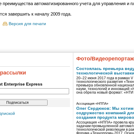
е преимущества автоматизированного учета для управления и п
тся завершить к началу 2009 года.
Версия для печати
Фото/Видеорепорта
Состоялась премьера вед
 рассылки
технологической выставк
20–22 июня 2017 года в рамках 
технологического развития «Тех
ent Enterprise Express
премьера обновленной национал
науки, технологий и инноваций 
она обрела новый формат: «НТ
Ассоциация «НППА»
Олег Сердюков: Мы хотим
содружество компаний дл
дпиской
создания продукта мирово
Ассоциация «НППА» провела кру
задачам промышленной автомати
технологической революции в ра
Форума «Технопром»-2017. Осно