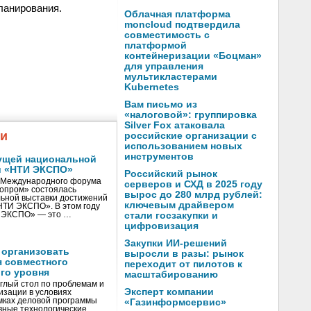
ланирования.
Облачная платформа
moncloud подтвердила
совместимость с
платформой
контейнеризации «Боцман»
для управления
мультикластерами
Kubernetes
Вам письмо из
«налоговой»: группировка
Silver Fox атаковала
жи
российские организации с
использованием новых
инструментов
ущей национальной
и «НТИ ЭКСПО»
Российский рынок
V Международного форума
серверов и СХД в 2025 году
нопром» состоялась
вырос до 280 млрд рублей:
ьной выставки достижений
ключевым драйвером
«НТИ ЭКСПО». В этом году
И ЭКСПО» — это …
стали госзакупки и
цифровизация
Закупки ИИ-решений
 организовать
выросли в разы: рынок
я совместного
переходит от пилотов к
го уровня
масштабированию
глый стол по проблемам и
Эксперт компании
зации в условиях
мках деловой программы
«Газинформсервис»
вные технологические