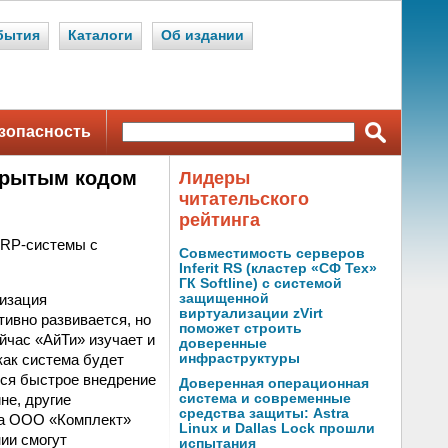
бытия
Каталоги
Об издании
зопасность
ткрытым кодом
Лидеры
читательского
рейтинга
ERP-системы с
Совместимость серверов
Inferit RS (кластер «СФ Тех»
ГК Softline) с системой
изация
защищенной
виртуализации zVirt
тивно развивается, но
поможет строить
йчас «АйТи» изучает и
доверенные
как система будет
инфраструктуры
тся быстрое внедрение
Доверенная операционная
не, другие
система и современные
средства защиты: Astra
ода ООО «Комплект»
Linux и Dallas Lock прошли
ии смогут
испытания