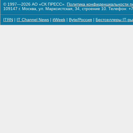
© 1997—2026 АО «СК ПРЕСС».
Политика конфиденциальности п
109147 г. Москва, ул. Марксистская, 34, строение 10. Телефон: +7
ITRN
|
IT Channel News
|
itWeek
|
Byte/Россия
|
Бестселлеры IT-ры