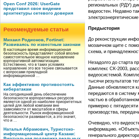
Open Conf 2026: UserGate
региональных (РДУ) д
представил свое видение
видеостен. Недавно та
архитектуры сетевого доверия
электроэнергетические
Предыстория
Рекомендуемые статьи
До реконструкции инф
Михаил Родионов, Fortinet:
Развиваясь по известным законам
мозаичном щите с пом
В настоящее время информационная
схема, и принадлежнос
безопасность представляет собой вполне
самостоятельное мощное направление
корпоративной автоматизации.
Незадолго до старта п
Естественно, что в таких условиях
комплекс СК-2003, расс
направление это все теснее связывается
с вопросами прикладной
видеосистемой. Компле
информационной …
тысячи результатов те
Как эффективно противостоять
Данные обновляются каж
кибератакам
передаются в систему м
На сегодняшний день обеспечение
безопасности корпоративных ресурсов
частью в обработанном
является одной из наиболее приоритетных
примерно с пятидесяти
целей для любой компании вне
зависимости от масштабов и сферы
производства, передачи
деятельности. Рынок информационной
безопасности развивается, а это значит,
что и …
Очевидно, что видеост
информацию. «Объекты
Наталья Абрамович, Туристско-
информационный центр Казани:
генерального директор
Виртуальная поддержка реальных