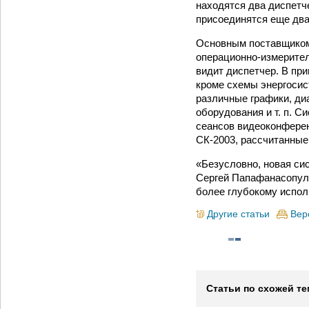
находятся два диспетч
присоединятся еще два
Основным поставщиком
операционно-измерител
видит диспетчер. В пр
кроме схемы энергоси
различные графики, ди
оборудования и т. п. 
сеансов видеоконфере
СК-2003, рассчитанные
«Безусловно, новая си
Сергей Папафанасопуло
более глубокому испо
Другие статьи
Вер
Статьи по схожей те