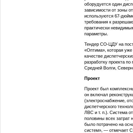
оборудуется один дисп
зависимости от зоны о
используются 67-дюйм
требования к разрешаю
практически невидимы
параметры.
Тендер СО-ЦДУ на пост
«Оптима», которая уже
качестве диспетчерски
разработку проекта п
Средней Волги, Северн
Проект
Проект был комплексн
он включал реконструк
(электроснабжение, ото
диспетчерского техноло
ЛВС и т. п.). Система 
половины всех затрат 
было потрачено на осн
систем», — отмечает С