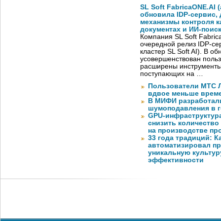
SL Soft FabricaONE.AI (
обновила IDP-сервис,
механизмы контроля к
документах и ИИ-поис
Компания SL Soft Fabri
очередной релиз IDP-сер
кластер SL Soft AI). В о
усовершенствован польз
расширены инструменты
поступающих на …
Пользователи МТС Л
вдвое меньше време
В МИФИ разработал
шумоподавления в 
GPU-инфраструктур
снизить количество
на производстве п
33 года традиций: К
автоматизировал пр
уникальную культуру
эффективности