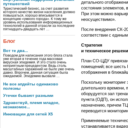
детального отображени
путешествий
состояния элементов, 
Туристический бизнес, за счет развития
которого качество жизни населения должно
При этом можно варьир
повышаться, хорошо вписывается в
неосуществимо».
концепцию «умного города». К тому же
уровень использования информационных
технологий в данной отрасли за последние
После внедрения СК-20
пятнадцать-двадцать лет …
соответствии с едины
Блог
Стратегия
и техническое решени
Вот те два...
Поводом для написания этого блога стала
уже вторая в течение года массовая
План СО-ЦДУ привязан 
вирусная эпидемия. И это стало очень
помещений; все шесть 
неприятным прецедентом. Ведь столь
масштабных заражений не было уже очень
отображения в ближайш
давно. Впрочем, данная ситуация была
ожидаемой. Эпидемию вызвали …
Поскольку мониторинг 
Не все апдейты одинаково
длительного времени, 
полезны
оборудуется зал тренаж
Утечки бывают разными
пункта (ОДП), он испо
Здравствуй, племя младое,
назначению, причем ТЦ
незнакомое...
переводится мониторин
Инновации для сетей X5
Применяемые техничес
устанавливается видео