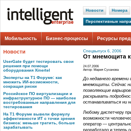
Новости
Номера
Перспективные напр
Мобильность
Бизнес-процессы
Ресурсы пред
Новости
Спецвыпуск 6, 2006
От мнемощита к
UserGate будет тестировать свои
решения при помощи
24.07.2006
Автор: Мария Суханова
оборудования Xinertel
Эксперты на Т1 Форуме: как
До недавнего времени
множить ИИ-возможности,
мнемощиты. Сейчас на
сокращая риски
позволяющие варьиров
Российское ПО виртуализации и
раскрывать подробнос
инфраструктурное ПО — наиболее
останавливаться ни н
востребованные направления для
тестирования
Любому диспетчеру при
На Т1 Форуме вывели формулу
возможности человече
эффективности ИТ с точки зрения
бизнеса: меньше тратить, больше
оператор — центрально
зарабатывать
разработало и теперь 