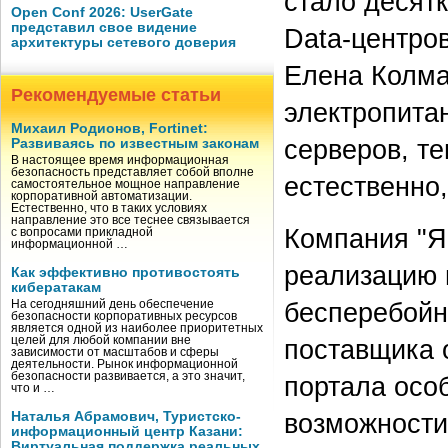
стало десятк
Open Conf 2026: UserGate
представил свое видение
Data-центров
архитектуры сетевого доверия
Елена Колма
Рекомендуемые статьи
электропита
Михаил Родионов, Fortinet:
серверов, т
Развиваясь по известным законам
В настоящее время информационная
безопасность представляет собой вполне
естественно
самостоятельное мощное направление
корпоративной автоматизации.
Естественно, что в таких условиях
направление это все теснее связывается
Компания "Я
с вопросами прикладной
информационной …
реализацию 
Как эффективно противостоять
кибератакам
бесперебойн
На сегодняшний день обеспечение
безопасности корпоративных ресурсов
является одной из наиболее приоритетных
целей для любой компании вне
поставщика 
зависимости от масштабов и сферы
деятельности. Рынок информационной
безопасности развивается, а это значит,
портала осо
что и …
возможности
Наталья Абрамович, Туристско-
информационный центр Казани:
Виртуальная поддержка реальных