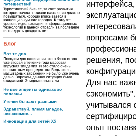
интерфейса, 
путешествий
Туристический бизнес, за счет развития
эксплуатаци
которого качество жизни населения должно
повышаться, хорошо вписывается в
концепцию «умного города». К тому же
интересовал
уровень использования информационных
технологий в данной отрасли за последние
пятнадцать-двадцать лет …
вопросами б
Блог
профессиона
Вот те два...
решения, пос
Поводом для написания этого блога стала
уже вторая в течение года массовая
вирусная эпидемия. И это стало очень
конфигураци
неприятным прецедентом. Ведь столь
масштабных заражений не было уже очень
давно. Впрочем, данная ситуация была
Для нас важ
ожидаемой. Эпидемию вызвали …
Не все апдейты одинаково
сэкономить".
полезны
Утечки бывают разными
учитывался 
Здравствуй, племя младое,
незнакомое...
сертифициро
Инновации для сетей X5
опыт поставк