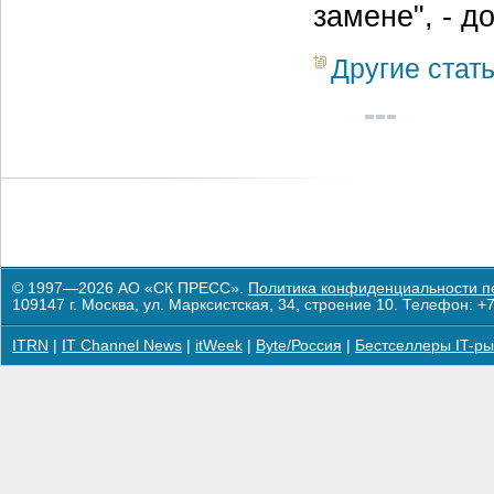
замене", - 
Другие стат
© 1997—2026 АО «СК ПРЕСС».
Политика конфиденциальности п
109147 г. Москва, ул. Марксистская, 34, строение 10. Телефон: +7
ITRN
|
IT Channel News
|
itWeek
|
Byte/Россия
|
Бестселлеры IT-ры