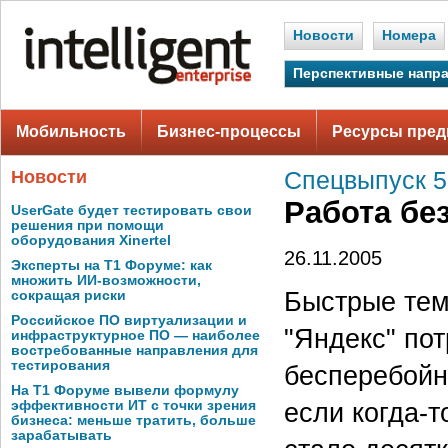
Новости
Номера
Перспективные напр
Мобильность
Бизнес-процессы
Ресурсы пред
Новости
Спецвыпуск 5
Работа бе
UserGate будет тестировать свои
решения при помощи
оборудования Xinertel
26.11.2005
Эксперты на Т1 Форуме: как
множить ИИ-возможности,
Быстрые тем
сокращая риски
Российское ПО виртуализации и
"Яндекс" по
инфраструктурное ПО — наиболее
востребованные направления для
тестирования
бесперебойно
На Т1 Форуме вывели формулу
если когда-т
эффективности ИТ с точки зрения
бизнеса: меньше тратить, больше
зарабатывать