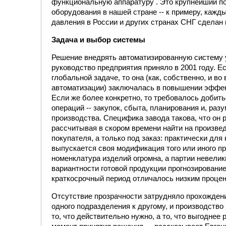
функциональную аппаратуру . Это крупнейший по
оборудования в нашей стране -- к примеру, кажд
давления в России и других странах СНГ сделан 
Задача и выбор системы
Решение внедрять автоматизированную систему
руководство предприятия приняло в 2001 году. Ес
глобальной задаче, то она (как, собственно, и во
автоматизации) заключалась в повышении эффек
Если же более конкретно, то требовалось добить
операций -- закупок, сбыта, планирования и, раз
производства. Специфика завода такова, что он р
рассчитывая в скором времени найти на произв
покупателя, а только под заказ: практически для
выпускается своя модификация того или иного п
номенклатура изделий огромна, а партии невелик
вариантности готовой продукции прогнозировани
краткосрочный период отличалось низким процен
Отсутствие прозрачности затрудняло прохожден
одного подразделения к другому, и производство
то, что действительно нужно, а то, что выгоднее 