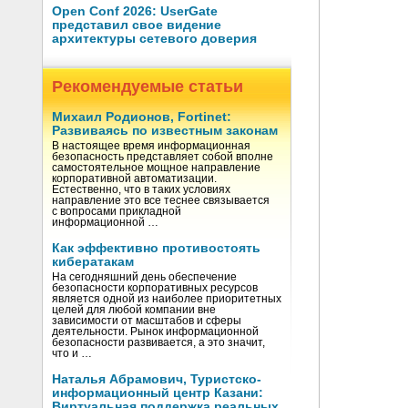
Open Conf 2026: UserGate
представил свое видение
архитектуры сетевого доверия
Рекомендуемые статьи
Михаил Родионов, Fortinet:
Развиваясь по известным законам
В настоящее время информационная
безопасность представляет собой вполне
самостоятельное мощное направление
корпоративной автоматизации.
Естественно, что в таких условиях
направление это все теснее связывается
с вопросами прикладной
информационной …
Как эффективно противостоять
кибератакам
На сегодняшний день обеспечение
безопасности корпоративных ресурсов
является одной из наиболее приоритетных
целей для любой компании вне
зависимости от масштабов и сферы
деятельности. Рынок информационной
безопасности развивается, а это значит,
что и …
Наталья Абрамович, Туристско-
информационный центр Казани:
Виртуальная поддержка реальных