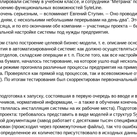
ллировали систему в учебном классе, и сотрудники "Метрана" п
воению функциональных возможностей SyteLine.
очень серьезным, -- вспоминает Евгений Ступин. -- Оно провод
дням, с несколькими небольшими перерывами на день-два". Это
яца, и по его окончании обе компании -- участницы проекта -- 
альной настройке системы под нужды предприятия.
 стало построение целевой бизнес-модели, т. е. описание осн
тия в автоматизированной системе: как должно осуществляться
тделов, складские операции и т. п. После того, как все настро
а бумаге, началось тестирование, на которое ушло ещё нескол
ом режиме прогоняла различные процессы предприятия на приме
а. Проверялся как прямой ход процессов, так и всевозможные о
т). По итогам тестирования был скорректирован первоначальный
подготовка к запуску, состоявшая в первую очередь во вводе и
очников, нормативной информации, -- а также в обучении конеч
ствлялась инсталляция системы на их рабочие места). Подгото
проекта: требовалось представить в виде моделей и структур S
ой документации (завод работает с десятками тысяч специфика
ован (происходил через промежуточные файлы), так что ошибк
 определенное их количество присутствовало в исходных данны