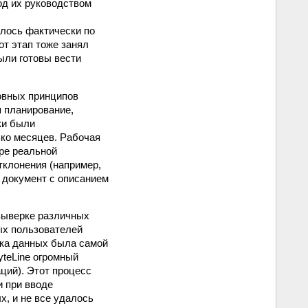
од их руководством
илось фактически по
т этап тоже занял
были готовы вести
овных принципов
 планирование,
йки были
ько месяцев. Рабочая
ре реальной
тклонения (например,
 документ с описанием
 выверке различных
ных пользователей
вка данных была самой
yteLine огромный
ций). Этот процесс
и при вводе
х, и не все удалось