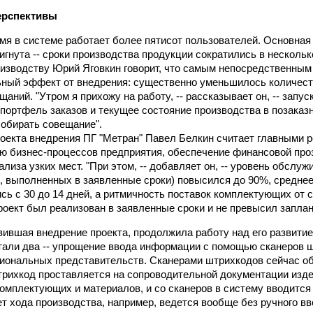
ерспективы
мя в системе работает более пятисот пользователей. Основная
гнута -- сроки производства продукции сократились в нескольк
оизводству Юрий Яговкин говорит, что самым непосредственны
ный эффект от внедрения: существенно уменьшилось количеств
аний. "Утром я прихожу на работу, -- рассказывает он, -- зап
 портфель заказов и текущее состояние производства в позаказн
обирать совещание".
оекта внедрения ПГ "Метран" Павел Белкин считает главными 
ю бизнес-процессов предприятия, обеспечение финансовой про
лиза узких мест. "При этом, -- добавляет он, -- уровень обслуж
в, выполненных в заявленные сроки) повысился до 90%, средне
ись с 30 до 14 дней, а ритмичность поставок комплектующих от
роект был реализован в заявленные сроки и не превысил запла
вившая внедрение проекта, продолжила работу над его развит
али два -- упрощение ввода информации с помощью сканеров 
иональных представительств. Сканерами штрихкодов сейчас об
трихкод проставляется на сопроводительной документации изде
омплектующих и материалов, и со сканеров в систему вводится
т хода производства, например, ведется вообще без ручного вв