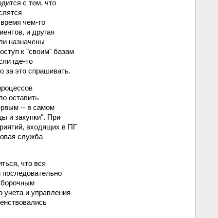
одится с тем, что
ислятся
 время чем-то
иентов, и другая
ли назначены
оступ к "своим" базам
сли где-то
о за это спрашивать.
процессов
ло оставить
рвым -- в самом
ы и закупки". При
риятий, входящих в ПГ
говая служба
ться, что вся
и последовательно
сборочным
о учета и управления
шенствовались