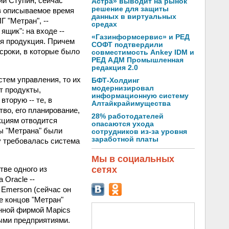
ий Ступин, сейчас
Астра» выводит на рынок
решение для защиты
 в описываемое время
данных в виртуальных
 "Метран", --
средах
ящик": на входе --
«Газинформсервис» и РЕД
ая продукция. Причем
СОФТ подтвердили
 сроки, в которые было
совместимость Ankey IDM и
РЕД АДМ Промышленная
редакция 2.0
стем управления, то их
БФТ-Холдинг
модернизировал
т продукты,
информационную систему
торую -- те, в
Алтайкрайимущества
во, его планирование,
28% работодателей
кциям отводится
опасаются ухода
ы "Метрана" были
сотрудников из-за уровня
заработной платы
у требовалась система
Мы в социальных
тве одного из
сетях
 Oracle --
 Emerson (сейчас он
е концов "Метран"
анной фирмой Mapics
ыми предприятиями.