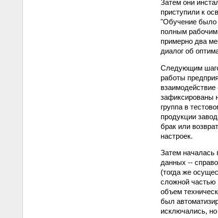
Затем они инста
приступили к ос
"Обучение было 
полным рабочим 
примерно два мес
диалог об оптим
Следующим шагом
работы предприя
взаимодействие о
зафиксированы н
группа в тестов
продукции завод
брак или возвра
настроек.
Затем началась 
данных -- справ
(тогда же осуще
сложной частью 
объем техническ
был автоматизир
исключались, но