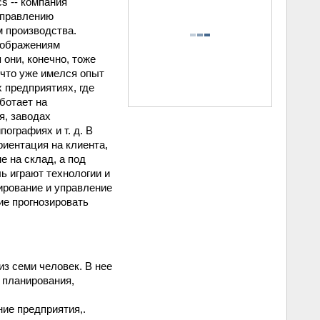
s -- компания
управлению
 производства.
оображениям
 они, конечно, тоже
 что уже имелся опыт
 предприятиях, где
ботает на
я, заводах
ографиях и т. д. В
риентация на клиента,
е на склад, а под
ь играют технологии и
ирование и управление
е прогнозировать
из семи человек. В нее
 планирования,
ие предприятия,.