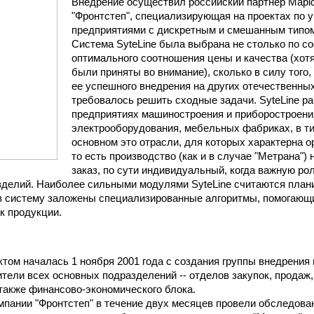
Внедрение осуществил российский партнер Mapic
"Фронтстеп", специализирующая на проектах по 
предприятиями с дискретным и смешанным типом
Система SyteLine была выбрана не столько по с
оптимального соотношения цены и качества (хотя
были приняты во внимание), сколько в силу того,
ее успешного внедрения на других отечественных
требовалось решить сходные задачи. SyteLine ра
предприятиях машиностроения и приборостроени
электрооборудования, мебельных фабриках, в тип
основном это отрасли, для которых характерна о
то есть производство (как и в случае "Метрана") н
заказ, по сути индивидуальный, когда важную рол
делий. Наиболее сильными модулями SyteLine считаются план
в систему заложены специализированные алгоритмы, помогающи
к продукции.
ктом началась 1 ноября 2001 года с создания группы внедрения 
тели всех основных подразделений -- отделов закупок, продаж,
 также финансово-экономического блока.
пании "Фронтстеп" в течение двух месяцев провели обследован