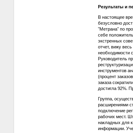
Результаты и п
В настоящее вре
безусловно дости
"Метрана" по пр
себе положитель
экстренных совещ
отчет, вижу весь
необходимости с
Руководитель пр
реструктуризаци
инструментов ана
(процент заказо
заказа сократил
достигла 92%. П
Группа, осущест
расширениями ст
подключение рег
рабочих мест. Ш
накладных для к
информации. Уче