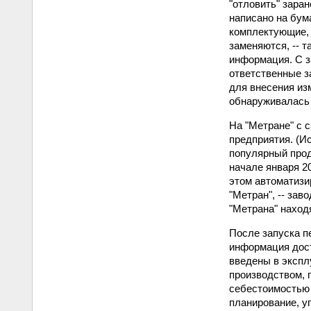
"отловить" заран
написано на бума
комплектующие, 
заменяются, -- т
информация. С з
ответственные з
для внесения изм
обнаруживалась 
На "Метране" с 
предприятия. (И
популярный прод
начале января 2
этом автоматизи
"Метран", -- за
"Метрана" наход
После запуска п
информация дост
введены в эксп
производством, 
себестоимостью 
планирование, у