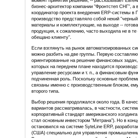
момент принятия решения, -- рассказывает Евген
бизнес-архитектор компании "Фронтстеп СНГ", а
координатор проекта внедрения ERP-системы в ПГ
производство представляло собой некий "черный 
материалы и комплектующие, на выходе -- готов
продукция, к сожалению, часто выходила не в те
обещано клиенту".
Если взглянуть на рынок автоматизированных си
можно разбить на две группы. Первую составляю
ориентированные на решение финансовых задач, в
которых на переднем плане находится производст
управление ресурсами и т. п., а финансовым фун
подчиненная роль. Поскольку основные проблем
связаны именно с производственным блоком, ем
второго типа.
Выбор решения продолжался около года. В качес
вариантов рассматривалась, в частности, система
корпоративный стандарт американского холдинга
стал основным инвестором "Метрана"). Но в конц
остановился на системе SyteLine ERP, разработ
(США) специально для управления промышленн