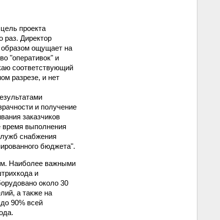
 цель проекта
о раз. Директор
м образом ощущает на
о "оперативок" и
ускаю соответствующий
ом разрезе, и нет
результатами
зрачности и получение
ивания заказчиков
е время выполнения
 служб снабжения
нированного бюджета".
ием. Наиболее важными
штрихкода и
орудовано около 30
лий, а также на
 до 90% всей
ода.