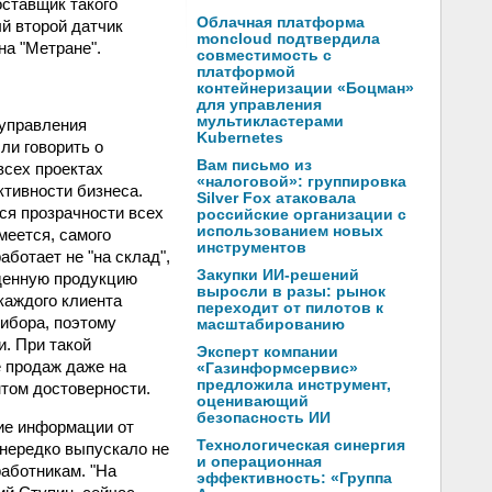
ставщик такого
Облачная платформа
ый второй датчик
moncloud подтвердила
на "Метране".
совместимость с
платформой
контейнеризации «Боцман»
для управления
мультикластерами
 управления
Kubernetes
ли говорить о
Вам письмо из
 всех проектах
«налоговой»: группировка
тивности бизнеса.
Silver Fox атаковала
ся прозрачности всех
российские организации с
использованием новых
умеется, самого
инструментов
аботает не "на склад",
Закупки ИИ-решений
еденную продукцию
выросли в разы: рынок
 каждого клиента
переходит от пилотов к
рибора, поэтому
масштабированию
и. При такой
Эксперт компании
е продаж даже на
«Газинформсервис»
предложила инструмент,
том достоверности.
оценивающий
безопасность ИИ
ие информации от
Технологическая синергия
 нередко выпускало не
и операционная
работникам. "На
эффективность: «Группа