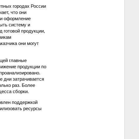
упных городах России
ает, что они
в и оформление
рыть систему и
д готовой продукции,
никам
аказчика они могут
ющей главные
вижение продукции по
 проанализировано.
е дни затрачивается
олько раз. Более
цесса сборки.
овлен поддержкой
билизовать ресурсы