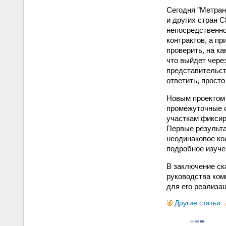
Сегодня "Метран
и других стран С
непосредственно
контрактов, а пр
проверить, на ка
что выйдет чере
представительств
ответить, просто
Новым проектом 
промежуточные о
участкам фиксир
Первые результа
неодинаковое ко
подробное изуче
В заключение ск
руководства ком
для его реализа
Другие статьи