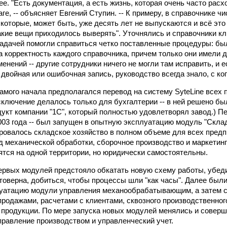
ее. "Есть документация, а есть жизнь, которая очень часто расх
ге, -- объясняет Евгений Ступин. -- К примеру, в справочнике ч
которые, может быть, уже десять лет не выпускаются и всё это
акие вещи приходилось выверять". Уточнялись и справочники кл
адачей помогли справиться четко поставленные процедуры: бы
а корректность каждого справочника, причем только они имели д
енений -- другие сотрудники ничего не могли там исправить, и е
двойная или ошибочная запись, руководство всегда знало, с ког
самого начала предполагался перевод на систему SyteLine всех 
сключение делалось только для бухгалтерии -- в ней решено бы
укт компании "1С", который полностью удовлетворял завод.) Пе
003 года -- был запущен в опытную эксплуатацию модуль "Склад
ровалось складское хозяйство в полном объеме для всех предп
вод механической обработки, сборочное производство и маркетин
ятся на одной территории, но юридически самостоятельны.
ервых модулей предстояло обкатать новую схему работы, убеди
оверна, добиться, чтобы процессы шли "как часы". Далее был
луатацию модули управления механообрабатывающим, а затем 
продажами, расчетами с клиентами, сквозного производственног
продукции. По мере запуска новых модулей менялись и совер
правление производством и управленческий учет.