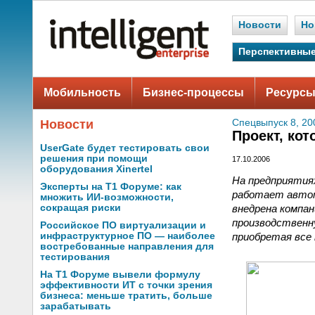
Новости
Но
Перспективные
Мобильность
Бизнес-процессы
Ресурсы
Новости
Спецвыпуск 8, 20
Проект, кот
UserGate будет тестировать свои
решения при помощи
17.10.2006
оборудования Xinertel
На предприятия
Эксперты на Т1 Форуме: как
работает автом
множить ИИ-возможности,
внедрена компа
сокращая риски
производственн
Российское ПО виртуализации и
приобретая все
инфраструктурное ПО — наиболее
востребованные направления для
тестирования
На Т1 Форуме вывели формулу
эффективности ИТ с точки зрения
бизнеса: меньше тратить, больше
зарабатывать