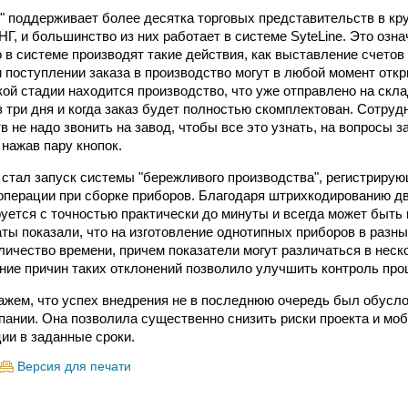
" поддерживает более десятка торговых представительств в кр
НГ, и большинство из них работает в системе SyteLine. Это означ
 в системе производят такие действия, как выставление счето
и поступлении заказа в производство могут в любой момент отк
кой стадии находится производство, что уже отправлено на скла
з три дня и когда заказ будет полностью скомплектован. Сотруд
 не надо звонить на завод, чтобы все это узнать, на вопросы з
 нажав пару кнопок.
стал запуск системы "бережливого производства", регистриру
перации при сборке приборов. Благодаря штрихкодированию д
уется с точностью практически до минуты и всегда может быть
ты показали, что на изготовление однотипных приборов в разны
личество времени, причем показатели могут различаться в неск
ние причин таких отклонений позволило улучшить контроль про
ажем, что успех внедрения не в последнюю очередь был обусл
пании. Она позволила существенно снизить риски проекта и мо
ции в заданные сроки.
Версия для печати