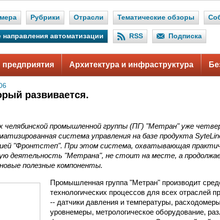
мера
Рубрики
Отрасли
Тематические обзоры
Со
 направления автоматизации
RSS
Подписка
 предприятия
Архитектура и инфраструктура
Бе
06
орый развивается.
х челябинской промышленной группы (ПГ) "Метран" уже четве
атизированная система управления на базе продукта SyteLin
нией "Фронтстеп". При этом система, охватывающая практи
ую деятельность "Метрана", не стоит на месте, а продолжа
 новые полезные компоненты.
Промышленная группа "Метран" производит сред
технологических процессов для всех отраслей 
-- датчики давления и температуры, расходомеры
уровнемеры, метрологическое оборудование, ра