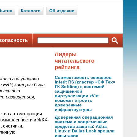
бытия
Каталоги
Об издании
зопасность
Лидеры
читательского
рейтинга
Совместимость серверов
ртый год успешно
Inferit RS (кластер «СФ Тех»
e ERP, которая была
ГК Softline) с системой
чески всю
защищенной
виртуализации zVirt
ет развиваться,
поможет строить
доверенные
инфраструктуры
ства автоматизации
Доверенная операционная
промышленности и ЖКХ
система и современные
, счетчики,
средства защиты: Astra
Linux и Dallas Lock прошли
зличную
испытания