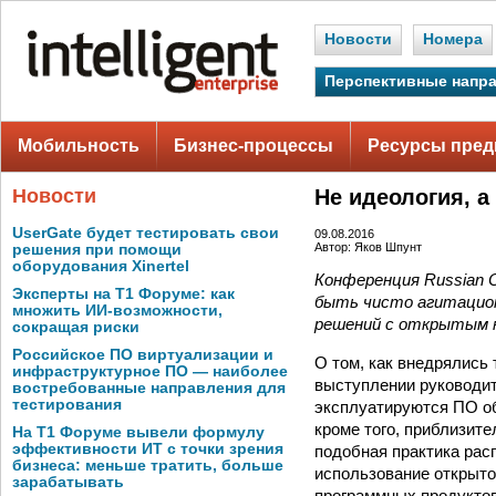
Новости
Номера
Перспективные напр
Мобильность
Бизнес-процессы
Ресурсы пред
Новости
Не идеология, а
UserGate будет тестировать свои
09.08.2016
Автор: Яков Шпунт
решения при помощи
оборудования Xinertel
Конференция Russian O
Эксперты на Т1 Форуме: как
быть чисто агитацион
множить ИИ-возможности,
решений с открытым 
сокращая риски
Российское ПО виртуализации и
О том, как внедрялись
инфраструктурное ПО — наиболее
выступлении руководит
востребованные направления для
тестирования
эксплуатируются ПО об
кроме того, приблизите
На Т1 Форуме вывели формулу
эффективности ИТ с точки зрения
подобная практика рас
бизнеса: меньше тратить, больше
использование открыто
зарабатывать
программных продуктов