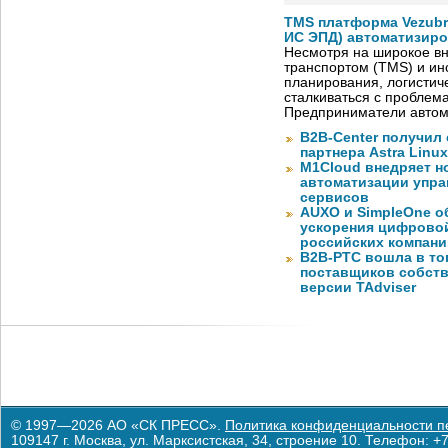
TMS платформа Vezubr
ИС ЭПД) автоматизиро
Несмотря на широкое в
транспортом (TMS) и ин
планирования, логистич
сталкиваться с проблем
Предприниматели автом
B2B-Center получил 
партнера Astra Linux
M1Cloud внедряет н
автоматизации упра
сервисов
AUXO и SimpleOne о
ускорения цифрово
российских компани
B2B-РТС вошла в то
поставщиков собст
версии TAdviser
© 1997—2026 АО «СК ПРЕСС».
Политика конфиденциальности п
109147 г. Москва, ул. Марксистская, 34, строение 10. Телефон: +7