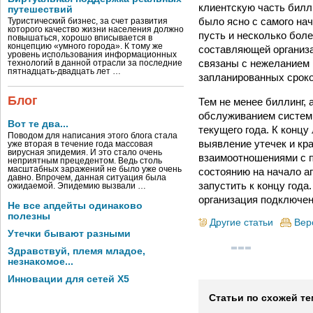
клиентскую часть билл
путешествий
было ясно с самого нач
Туристический бизнес, за счет развития
которого качество жизни населения должно
пусть и несколько бол
повышаться, хорошо вписывается в
концепцию «умного города». К тому же
составляющей организа
уровень использования информационных
связаны с нежеланием 
технологий в данной отрасли за последние
пятнадцать-двадцать лет …
запланированных сроко
Блог
Тем не менее биллинг, 
обслуживанием систем 
Вот те два...
текущего года. К конц
Поводом для написания этого блога стала
выявление утечек и кр
уже вторая в течение года массовая
вирусная эпидемия. И это стало очень
взаимоотношениями с п
неприятным прецедентом. Ведь столь
масштабных заражений не было уже очень
состоянию на начало а
давно. Впрочем, данная ситуация была
запустить к концу год
ожидаемой. Эпидемию вызвали …
организация подключен
Не все апдейты одинаково
полезны
Другие статьи
Вер
Утечки бывают разными
Здравствуй, племя младое,
незнакомое...
Инновации для сетей X5
Статьи по схожей те