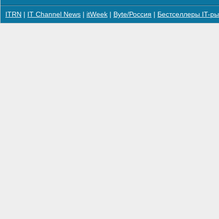
ITRN
|
IT Channel News
|
itWeek
|
Byte/Россия
|
Бестселлеры IT-ры