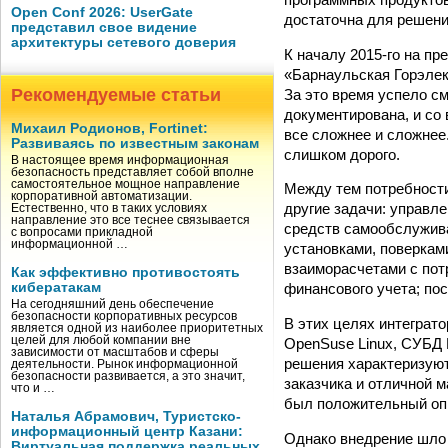
Open Conf 2026: UserGate
достаточна для решени
представил свое видение
архитектуры сетевого доверия
К началу 2015-го на п
«Барнаульская Горэлек
Рекомендуемые статьи
За это время успело с
документирована, и со
Михаил Родионов, Fortinet:
все сложнее и сложнее
Развиваясь по известным законам
слишком дорого.
В настоящее время информационная
безопасность представляет собой вполне
самостоятельное мощное направление
Между тем потребности
корпоративной автоматизации.
другие задачи: управл
Естественно, что в таких условиях
направление это все теснее связывается
средств самообслужива
с вопросами прикладной
информационной …
установками, поверкам
взаиморасчетами с пот
Как эффективно противостоять
кибератакам
финансового учета; по
На сегодняшний день обеспечение
безопасности корпоративных ресурсов
В этих целях интеграт
является одной из наиболее приоритетных
целей для любой компании вне
OpenSuse Linux, СУБД P
зависимости от масштабов и сферы
решения характеризуют
деятельности. Рынок информационной
безопасности развивается, а это значит,
заказчика и отличной 
что и …
был положительный опы
Наталья Абрамович, Туристско-
информационный центр Казани:
Однако внедрение шло 
Виртуальная поддержка реальных