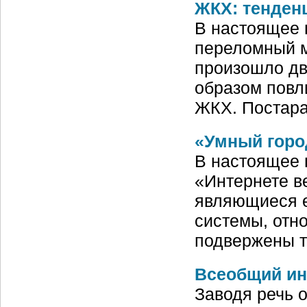
ЖКХ: тенден
В настоящее 
переломный м
произошло дв
образом повл
ЖКХ. Постара
«Умный горо
В настоящее 
«Интернете в
являющиеся е
системы, отно
подвержены т
Всеобщий и
Заводя речь 