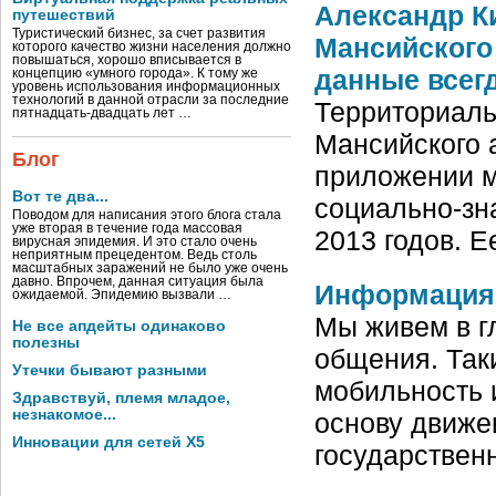
Александр К
путешествий
Туристический бизнес, за счет развития
Мансийского
которого качество жизни населения должно
повышаться, хорошо вписывается в
данные всег
концепцию «умного города». К тому же
уровень использования информационных
технологий в данной отрасли за последние
Территориаль
пятнадцать-двадцать лет …
Мансийского 
Блог
приложении м
Вот те два...
социально-зн
Поводом для написания этого блога стала
уже вторая в течение года массовая
2013 годов. 
вирусная эпидемия. И это стало очень
неприятным прецедентом. Ведь столь
масштабных заражений не было уже очень
давно. Впрочем, данная ситуация была
Информация 
ожидаемой. Эпидемию вызвали …
Мы живем в г
Не все апдейты одинаково
полезны
общения. Так
Утечки бывают разными
мобильность 
Здравствуй, племя младое,
незнакомое...
основу движе
Инновации для сетей X5
государствен