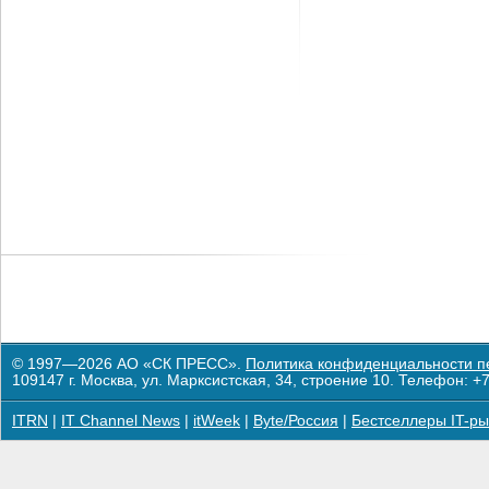
© 1997—2026 АО «СК ПРЕСС».
Политика конфиденциальности п
109147 г. Москва, ул. Марксистская, 34, строение 10. Телефон: +7
ITRN
|
IT Channel News
|
itWeek
|
Byte/Россия
|
Бестселлеры IT-ры