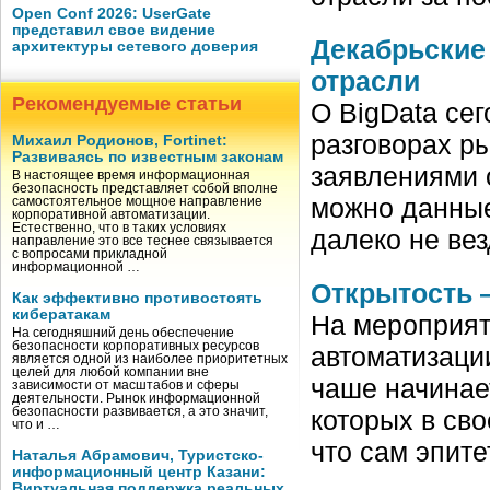
Open Conf 2026: UserGate
представил свое видение
Декабрьские
архитектуры сетевого доверия
отрасли
Рекомендуемые статьи
О BigData сег
разговорах р
Михаил Родионов, Fortinet:
Развиваясь по известным законам
заявлениями 
В настоящее время информационная
безопасность представляет собой вполне
можно данные
самостоятельное мощное направление
корпоративной автоматизации.
Естественно, что в таких условиях
далеко не вез
направление это все теснее связывается
с вопросами прикладной
информационной …
Открытость 
Как эффективно противостоять
кибератакам
На мероприят
На сегодняшний день обеспечение
безопасности корпоративных ресурсов
автоматизации
является одной из наиболее приоритетных
целей для любой компании вне
чаше начинае
зависимости от масштабов и сферы
деятельности. Рынок информационной
безопасности развивается, а это значит,
которых в сво
что и …
что сам эпит
Наталья Абрамович, Туристско-
информационный центр Казани:
Виртуальная поддержка реальных