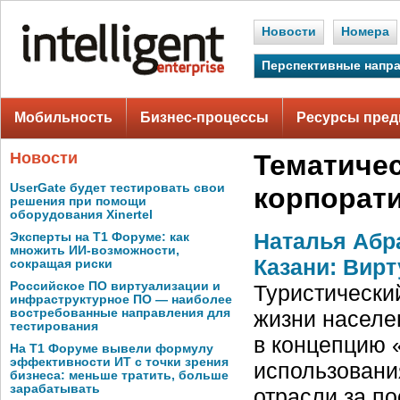
Новости
Номера
Перспективные напр
Мобильность
Бизнес-процессы
Ресурсы пред
Новости
Тематичес
UserGate будет тестировать свои
корпорат
решения при помощи
оборудования Xinertel
Наталья Абр
Эксперты на Т1 Форуме: как
множить ИИ-возможности,
Казани: Вир
сокращая риски
Российское ПО виртуализации и
Туристический
инфраструктурное ПО — наиболее
востребованные направления для
жизни населе
тестирования
в концепцию «
На Т1 Форуме вывели формулу
эффективности ИТ с точки зрения
использовани
бизнеса: меньше тратить, больше
зарабатывать
отрасли за п