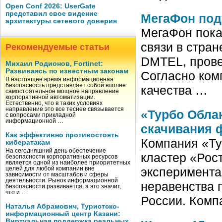
Open Conf 2026: UserGate
представил свое видение
МегаФон под
архитектуры сетевого доверия
МегаФон пока
связи в стран
Рекомендуемые статьи
DMTEL, провед
Михаил Родионов, Fortinet:
Развиваясь по известным законам
Согласно ком
В настоящее время информационная
безопасность представляет собой вполне
качества …
самостоятельное мощное направление
корпоративной автоматизации.
Естественно, что в таких условиях
направление это все теснее связывается
«Турбо Обла
с вопросами прикладной
информационной …
скачивания 
Как эффективно противостоять
Компания «Ту
кибератакам
На сегодняшний день обеспечение
кластер «Рос
безопасности корпоративных ресурсов
является одной из наиболее приоритетных
эксперимента
целей для любой компании вне
зависимости от масштабов и сферы
деятельности. Рынок информационной
неравенства 
безопасности развивается, а это значит,
что и …
России. Комп
Наталья Абрамович, Туристско-
информационный центр Казани:
Виртуальная поддержка реальных