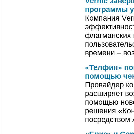
Verme завер
программы у
Компания Ver
эффективност
флагманских 
пользователь
времени – во
«Телфин» по
помощью чек
Провайдер к
расширяет во
помощью ново
решения «Кон
посредством 