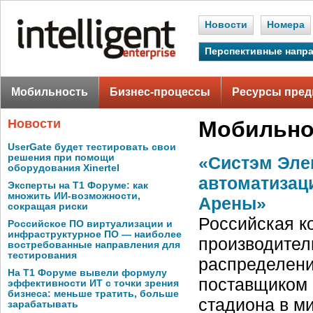
Новости
Номера
Перспективные напр
Мобильность
Бизнес-процессы
Ресурсы пред
Новости
Мобильно
UserGate будет тестировать свои
решения при помощи
«Систэм Эле
оборудования Xinertel
автоматизац
Эксперты на Т1 Форуме: как
множить ИИ-возможности,
Арены»
сокращая риски
Российская ко
Российское ПО виртуализации и
инфраструктурное ПО — наиболее
производител
востребованные направления для
тестирования
распределени
На Т1 Форуме вывели формулу
поставщиком 
эффективности ИТ с точки зрения
бизнеса: меньше тратить, больше
стадиона в м
зарабатывать