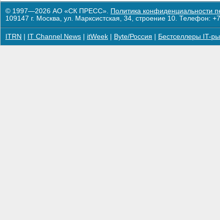
© 1997—2026 АО «СК ПРЕСС».
Политика конфиденциальности п
109147 г. Москва, ул. Марксистская, 34, строение 10. Телефон: +7
ITRN
|
IT Channel News
|
itWeek
|
Byte/Россия
|
Бестселлеры IT-ры