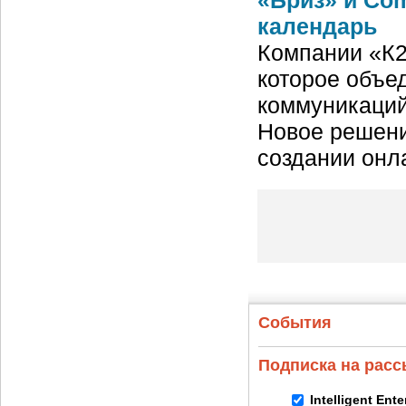
«Бриз» и Co
календарь
Компании «К2
которое объе
коммуникаций
Новое решени
создании онл
События
Подписка на рас
Intelligent Ent