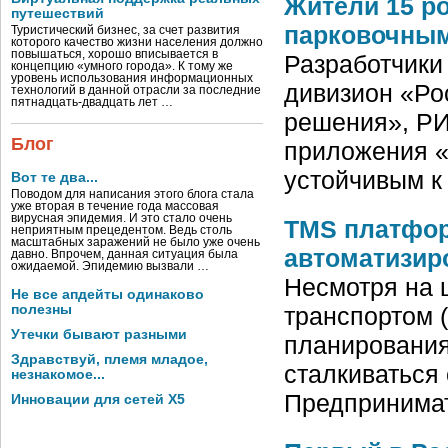
Жители 15 р
путешествий
парковочным
Туристический бизнес, за счет развития
которого качество жизни населения должно
повышаться, хорошо вписывается в
Разработчики
концепцию «умного города». К тому же
уровень использования информационных
дивизион «Ро
технологий в данной отрасли за последние
пятнадцать-двадцать лет …
решения», РИ
Блог
приложения «
устойчивым к
Вот те два...
Поводом для написания этого блога стала
уже вторая в течение года массовая
вирусная эпидемия. И это стало очень
TMS платфор
неприятным прецедентом. Ведь столь
масштабных заражений не было уже очень
автоматизир
давно. Впрочем, данная ситуация была
ожидаемой. Эпидемию вызвали …
Несмотря на 
Не все апдейты одинаково
полезны
транспортом 
Утечки бывают разными
планирования
Здравствуй, племя младое,
сталкиваться
незнакомое...
Предпринимат
Инновации для сетей X5