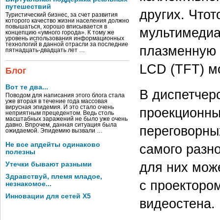
путешествий
других. Что
Туристический бизнес, за счет развития
которого качество жизни населения должно
повышаться, хорошо вписывается в
мультимедиа­
концепцию «умного города». К тому же
уровень использования информационных
технологий в данной отрасли за последние
плазменную 
пятнадцать-двадцать лет …
LCD­ (TFT­) м
Блог
Вот те два...
В диспетчер
Поводом для написания этого блога стала
уже вторая в течение года массовая
вирусная эпидемия. И это стало очень
проекционны
неприятным прецедентом. Ведь столь
масштабных заражений не было уже очень
давно. Впрочем, данная ситуация была
переговорны
ожидаемой. Эпидемию вызвали …
Не все апдейты одинаково
самого разн
полезны
для них може
Утечки бывают разными
Здравствуй, племя младое,
с проектором
незнакомое...
Инновации для сетей X5
видеостена.