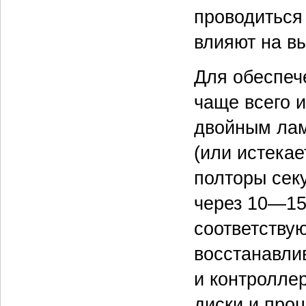
проводиться
влияют на в
Для обеспеч
чаще всего 
двойным лам
(или истекае
полторы сек
через 10—15 
соответству
восстанавли
и контролле
диски и про