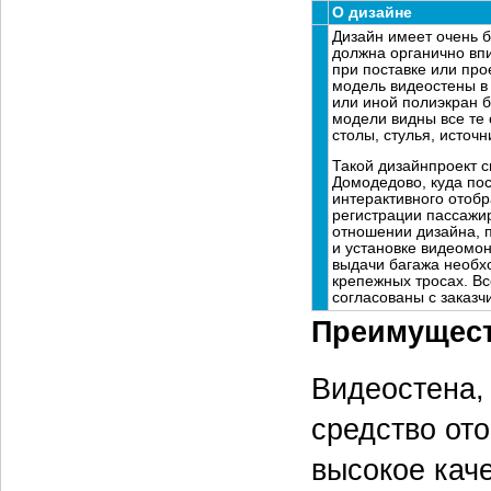
О дизайне
Дизайн имеет очень б
должна органично впи
при поставке или про
модель видео­стены в
или иной полиэкран б
модели видны все те 
столы, стулья, источ
Такой дизайн­проект 
Домодедово, куда по
интерактивного отоб
регистрации пассажир
отношении дизайна, 
и установке видеомон
выдачи багажа необхо
крепежных тросах. В
согласованы с заказч
Преимущест
Видеостена,
средство от
высокое кач