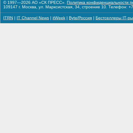
© 1997—2026 АО «СК ПРЕСС».
Политика конфиденциальности п
109147 г. Москва, ул. Марксистская, 34, строение 10. Телефон: +7
ITRN
|
IT Channel News
|
itWeek
|
Byte/Россия
|
Бестселлеры IT-ры