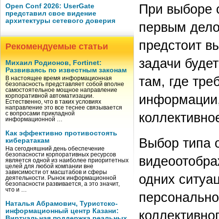
При выборе 
Open Conf 2026: UserGate
представил свое видение
архитектуры сетевого доверия
первым дело
предстоит в
Рекомендуемые статьи
задачи буде
Михаил Родионов, Fortinet:
Развиваясь по известным законам
там, где тр
В настоящее время информационная
безопасность представляет собой вполне
самостоятельное мощное направление
информации,
корпоративной автоматизации.
Естественно, что в таких условиях
направление это все теснее связывается
коллективно
с вопросами прикладной
информационной …
Как эффективно противостоять
Выбор типа 
кибератакам
На сегодняшний день обеспечение
безопасности корпоративных ресурсов
видеоотобра
является одной из наиболее приоритетных
целей для любой компании вне
зависимости от масштабов и сферы
одних ситуа
деятельности. Рынок информационной
безопасности развивается, а это значит,
что и …
персонально
Наталья Абрамович, Туристско-
информационный центр Казани:
коллективног
Виртуальная поддержка реальных