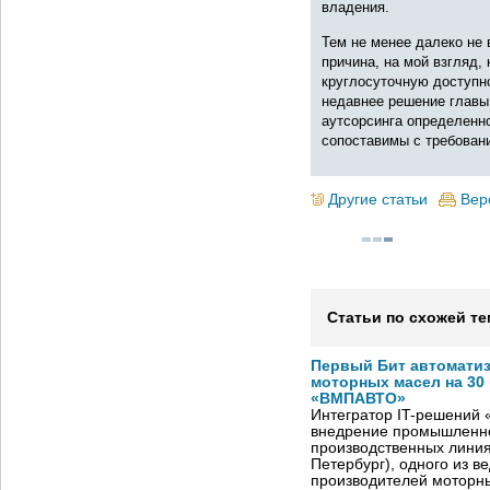
владения.
Тем не менее далеко не
причина, на мой взгляд,
круглосуточную доступно
недавнее решение главы
аутсорсинга определенно
сопоставимы с требовани
Другие статьи
Вер
Статьи по схожей те
Первый Бит автомати
моторных масел на 30
«ВМПАВТО»
Интегратор IT-решений
внедрение промышленно
производственных лини
Петербург), одного из в
производителей моторны