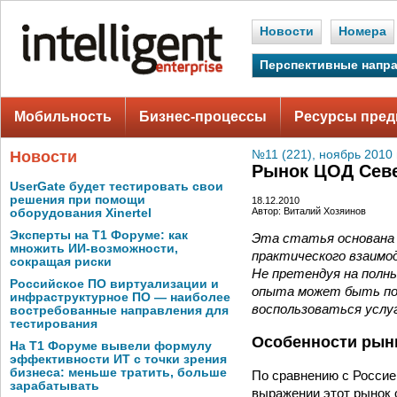
Новости
Номера
Перспективные напр
Мобильность
Бизнес-процессы
Ресурсы пред
Новости
№11 (221), ноябрь 2010 
Рынок ЦОД Сев
UserGate будет тестировать свои
решения при помощи
18.12.2010
Автор: Виталий Хозяинов
оборудования Xinertel
Эксперты на Т1 Форуме: как
Эта статья основана н
множить ИИ-возможности,
практического взаимо
сокращая риски
Не претендуя на полн
Российское ПО виртуализации и
опыта может быть пол
инфраструктурное ПО — наиболее
воспользоваться услу
востребованные направления для
тестирования
Особенности рын
На Т1 Форуме вывели формулу
эффективности ИТ с точки зрения
бизнеса: меньше тратить, больше
По сравнению с Россие
зарабатывать
выражении этот рынок о