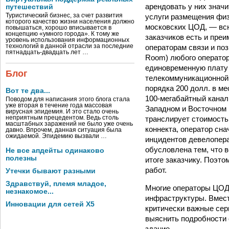
арендовать у них значи
путешествий
услуги размещения физ
Туристический бизнес, за счет развития
которого качество жизни населения должно
московских ЦОД, — всю
повышаться, хорошо вписывается в
концепцию «умного города». К тому же
заказчиков есть и пре
уровень использования информационных
операторам связи и по
технологий в данной отрасли за последние
пятнадцать-двадцать лет …
Room) любого оператор
единовременную плату
Блог
телекоммуникационной 
порядка 200 долл. в ме
Вот те два...
100‑мегабайтный канал
Поводом для написания этого блога стала
уже вторая в течение года массовая
Западном и Восточном 
вирусная эпидемия. И это стало очень
транслирует стоимость
неприятным прецедентом. Ведь столь
масштабных заражений не было уже очень
коннекта, оператор сна
давно. Впрочем, данная ситуация была
ожидаемой. Эпидемию вызвали …
инцидентов девелопера
обусловлена тем, что 
Не все апдейты одинаково
полезны
итоге заказчику. Поэто
работ.
Утечки бывают разными
Здравствуй, племя младое,
Многие операторы ЦОД 
незнакомое...
инфраструктуры. Вмест
Инновации для сетей X5
критически важные сер
выяснить подробности 
здание.