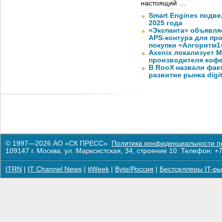
настоящий …
Smart Engines подве
2025 года
«Экспанта» объявля
APS-контура для пр
покупки «Алгоритм1
Axenix локализует 
производителя коф
В RooX назвали фак
развитие рынка digita
© 1997—2026 АО «СК ПРЕСС».
Политика конфиденциальности п
109147 г. Москва, ул. Марксистская, 34, строение 10. Телефон: +7
ITRN
|
IT Channel News
|
itWeek
|
Byte/Россия
|
Бестселлеры IT-ры