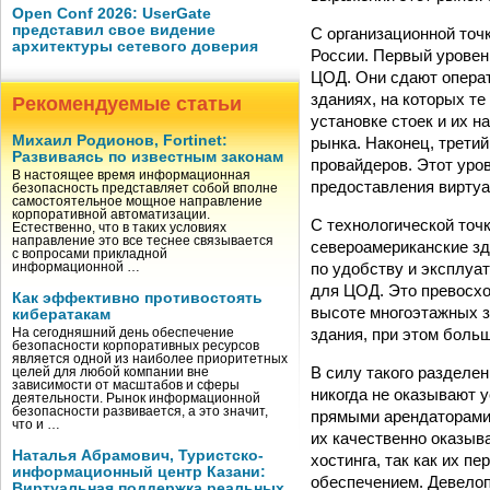
Open Conf 2026: UserGate
представил свое видение
С организационной точк
архитектуры сетевого доверия
России. Первый урове
ЦОД. Они сдают опера
зданиях, на которых те
Рекомендуемые статьи
установке стоек и их 
Михаил Родионов, Fortinet:
рынка. Наконец, трети
Развиваясь по известным законам
провайдеров. Этот уро
В настоящее время информационная
предоставления виртуал
безопасность представляет собой вполне
самостоятельное мощное направление
корпоративной автоматизации.
С технологической точ
Естественно, что в таких условиях
направление это все теснее связывается
североамериканские зд
с вопросами прикладной
по удобству и эксплуа
информационной …
для ЦОД. Это превосхо
Как эффективно противостоять
высоте многоэтажных з
кибератакам
здания, при этом боль
На сегодняшний день обеспечение
безопасности корпоративных ресурсов
является одной из наиболее приоритетных
В силу такого разделе
целей для любой компании вне
зависимости от масштабов и сферы
никогда не оказывают у
деятельности. Рынок информационной
безопасности развивается, а это значит,
прямыми арендаторами 
что и …
их качественно оказыв
Наталья Абрамович, Туристско-
хостинга, так как их п
информационный центр Казани:
обеспечением. Девелоп
Виртуальная поддержка реальных