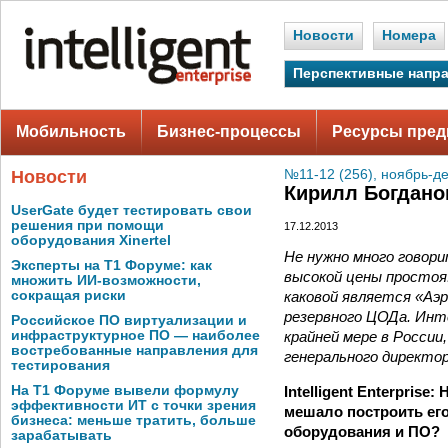
Новости
Номера
Перспективные напр
Мобильность
Бизнес-процессы
Ресурсы пред
Новости
№11-12 (256), ноябрь-д
Кирилл Богдано
UserGate будет тестировать свои
решения при помощи
17.12.2013
оборудования Xinertel
Не нужно много говори
Эксперты на Т1 Форуме: как
высокой цены простоя.
множить ИИ-возможности,
каковой является «Аэ
сокращая риски
резервного ЦОДа. Инте
Российское ПО виртуализации и
крайней мере в Росси
инфраструктурное ПО — наиболее
востребованные направления для
генерального директо
тестирования
Intelligent Enterpris
На Т1 Форуме вывели формулу
эффективности ИТ с точки зрения
мешало построить ег
бизнеса: меньше тратить, больше
оборудования и ПО?
зарабатывать