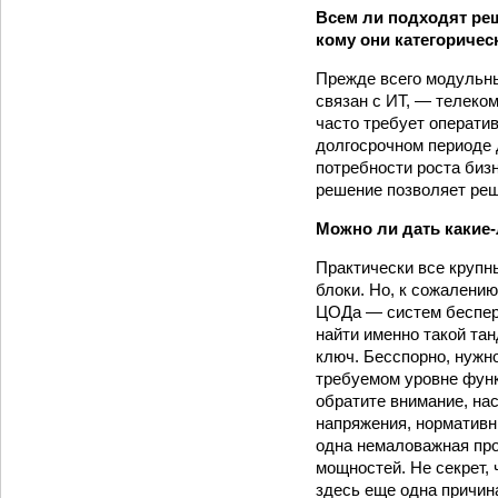
Всем ли подходят ре
кому они категоричес
Прежде всего модульн
связан с ИТ, — телеко
часто требует операти
долгосрочном периоде 
потребности роста биз
решение позволяет ре
Можно ли дать какие-
Практически все крупн
блоки. Но, к сожалени
ЦОДа — систем беспере
найти именно такой та
ключ. Бесспорно, нужн
требуемом уровне фун
обратите внимание, на
напряжения, норматив
одна немаловажная пр
мощностей. Не секрет,
здесь еще одна причин