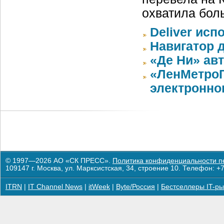
охватила бол
Deliver ис
Навигатор д
«Де Ни» ав
«ЛенМетроГ
электронно
© 1997—2026 АО «СК ПРЕСС».
Политика конфиденциальности п
109147 г. Москва, ул. Марксистская, 34, строение 10. Телефон: +7
ITRN
|
IT Channel News
|
itWeek
|
Byte/Россия
|
Бестселлеры IT-ры