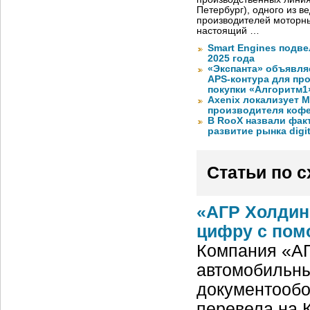
Петербург), одного из в
производителей моторны
настоящий …
Smart Engines подве
2025 года
«Экспанта» объявля
APS-контура для пр
покупки «Алгоритм1
Axenix локализует 
производителя коф
В RooX назвали фак
развитие рынка digita
Статьи по 
«АГР Холдин
цифру с пом
Компания «АГ
автомобильны
документообо
перевела на 