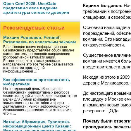
Open Conf 2026: UserGate
Кирилл Богданов:
Нач
представил свое видение
требований к построен
архитектуры сетевого доверия
специфика, и своеобра
Основная наша задача
Рекомендуемые статьи
подразделений, обеспе
Михаил Родионов, Fortinet:
компании. Это наклады
Развиваясь по известным законам
отказоустойчивости.
В настоящее время информационная
безопасность представляет собой вполне
самостоятельное мощное направление
Существенное влияние 
корпоративной автоматизации.
компании имеется боль
Естественно, что в таких условиях
направление это все теснее связывается
представительств, для
с вопросами прикладной
информационной …
Исходя из этого в 200
Как эффективно противостоять
деревне Мелкисарово, 
кибератакам
На сегодняшний день обеспечение
До настоящего времен
безопасности корпоративных ресурсов
является одной из наиболее приоритетных
площадку в Москве емк
целей для любой компании вне
зависимости от масштабов и сферы
в компании новых высо
деятельности. Рынок информационной
резервного ЦОДа.
безопасности развивается, а это значит,
что и …
Почему были отвергну
Наталья Абрамович, Туристско-
информационный центр Казани:
проводились расчеты
Виртуальная поддержка реальных