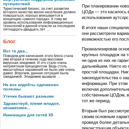
путешествий
При планировании ново
Туристический бизнес, за счет развития
ЦОДа — это касалось 
которого качество жизни населения должно
повышаться, хорошо вписывается в
использования аутсорс
концепцию «умного города». К тому же
уровень использования информационных
технологий в данной отрасли за последние
В итоге наши специали
пятнадцать-двадцать лет …
они рассмотрели вариа
возможностью его пос
Блог
Проанализировав основ
Вот те два...
крупных площадок на т
Поводом для написания этого блога стала
уже вторая в течение года массовая
ни одна из них не гара
вирусная эпидемия. И это стало очень
дальнейшем. Никто из 
неприятным прецедентом. Ведь столь
масштабных заражений не было уже очень
простой площадки. Ник
давно. Впрочем, данная ситуация была
ожидаемой. Эпидемию вызвали …
законодательства о за
информации. При этом 
Не все апдейты одинаково
включая дополнительны
полезны
собственным ЦОДом, в 
Утечки бывают разными
тот же период.
Здравствуй, племя младое,
незнакомое...
Вторым был рассмотрен
Инновации для сетей X5
своим основным характ
проведя более детальн
реконструкция объекта