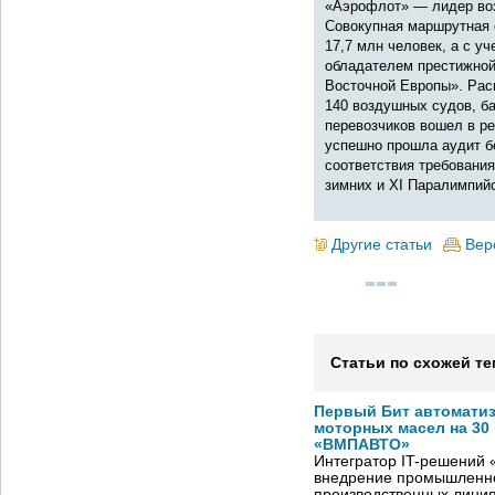
«Аэрофлот» — лидер воз
Совокупная маршрутная с
17,7 млн человек, а с у
обладателем престижной 
Восточной Европы». Рас
140 воздушных судов, б
перевозчиков вошел в ре
успешно прошла аудит б
соответствия требовани
зимних и XI Паралимпийс
Другие статьи
Вер
Статьи по схожей те
Первый Бит автомати
моторных масел на 30
«ВМПАВТО»
Интегратор IT-решений
внедрение промышленно
производственных лини