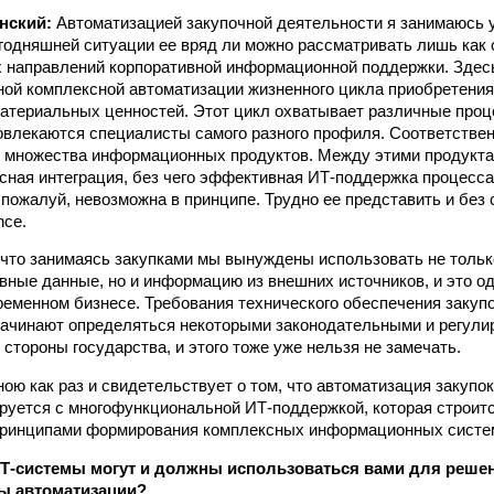
анский:
Автоматизацией закупочной деятельности я занимаюсь у
сегодняшней ситуации ее вряд ли можно рассматривать лишь как 
 направлений корпоративной информационной поддержки. Здес
зной комплексной автоматизации жизненного цикла приобретени
атериальных ценностей. Этот цикл охватывает различные проце
овлекаются специалисты самого разного профиля. Соответстве
е множества информационных продуктов. Между этими продукт
сная интеграция, без чего эффективная ИТ-поддержка процесс
 пожалуй, невозможна в принципе. Трудно ее представить и без
nce.
 что занимаясь закупками мы вынуждены использовать не тольк
вные данные, но и информацию из внешних источников, и это о
ременном бизнесе. Требования технического обеспечения закуп
начинают определяться некоторыми законодательными и регул
стороны государства, и этого тоже уже нельзя не замечать.
ною как раз и свидетельствует о том, что автоматизация закупо
руется с многофункциональной ИТ-поддержкой, которая строитс
принципами формирования комплексных информационных систе
ИТ-системы могут и должны использоваться вами для решен
ы автоматизации?