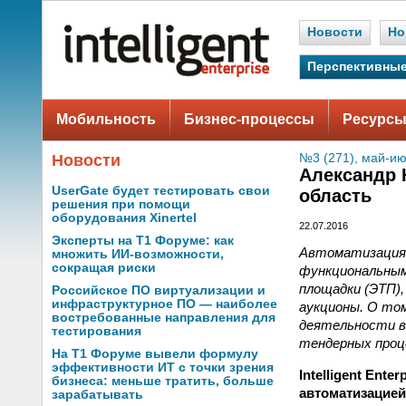
Новости
Но
Перспективные
Мобильность
Бизнес-процессы
Ресурсы
Новости
№3 (271), май-ию
Александр 
UserGate будет тестировать свои
область
решения при помощи
оборудования Xinertel
22.07.2016
Эксперты на Т1 Форуме: как
Автоматизация 
множить ИИ-возможности,
сокращая риски
функциональным
площадки (ЭТП)
Российское ПО виртуализации и
инфраструктурное ПО — наиболее
аукционы. О то
востребованные направления для
деятельности в
тестирования
тендерных проц
На Т1 Форуме вывели формулу
эффективности ИТ с точки зрения
Intelligent Ent
бизнеса: меньше тратить, больше
автоматизацией
зарабатывать