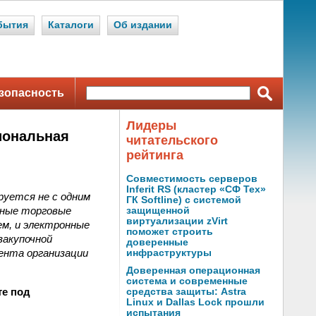
бытия
Каталоги
Об издании
зопасность
Лидеры
иональная
читательского
рейтинга
Совместимость серверов
Inferit RS (кластер «СФ Тех»
руется не с одним
ГК Softline) с системой
нные торговые
защищенной
виртуализации zVirt
ем, и электронные
поможет строить
закупочной
доверенные
ента организации
инфраструктуры
Доверенная операционная
система и современные
те под
средства защиты: Astra
Linux и Dallas Lock прошли
испытания