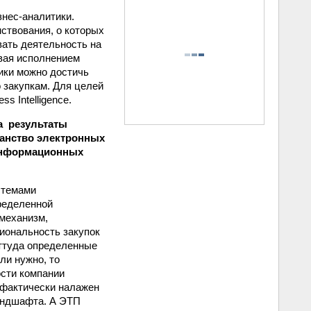
нес-аналитики.
ствования, о которых
вать деятельность на
ивая исполнением
тики можно достичь
 закупкам. Для целей
s Intelligence.
а результаты
анство электронных
 информационных
стемами
ределенной
 механизм,
иональность закупок
оттуда определенные
ли нужно, то
ости компании
 фактически налажен
андшафта. А ЭТП