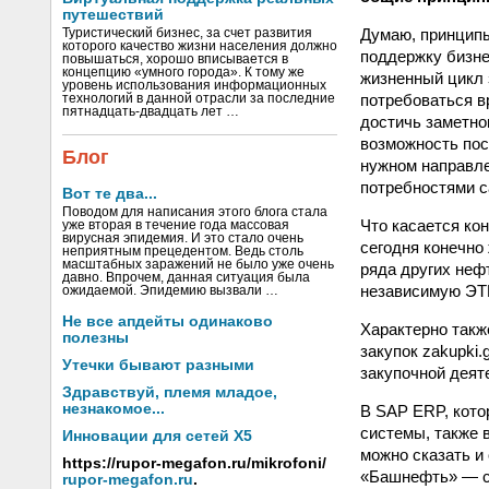
путешествий
Думаю, принципы
Туристический бизнес, за счет развития
которого качество жизни населения должно
поддержку бизне
повышаться, хорошо вписывается в
концепцию «умного города». К тому же
жизненный цикл з
уровень использования информационных
потребоваться в
технологий в данной отрасли за последние
пятнадцать-двадцать лет …
достичь заметно
возможность пос
Блог
нужном направле
потребностями с
Вот те два...
Поводом для написания этого блога стала
Что касается ко
уже вторая в течение года массовая
вирусная эпидемия. И это стало очень
сегодня конечно 
неприятным прецедентом. Ведь столь
масштабных заражений не было уже очень
ряда других неф
давно. Впрочем, данная ситуация была
независимую ЭТ
ожидаемой. Эпидемию вызвали …
Не все апдейты одинаково
Характерно такж
полезны
закупок zakupki
Утечки бывают разными
закупочной деят
Здравствуй, племя младое,
незнакомое...
В SAP ERP, кото
системы, также 
Инновации для сетей X5
можно сказать и
https://rupor-megafon.ru/mikrofoni/
«Башнефть» — с
rupor-megafon.ru
.