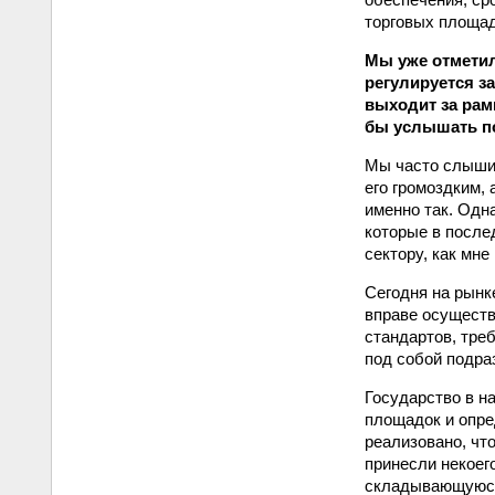
торговых площад
Мы уже отметил
регулируется з
выходит за рам
бы услышать п
Мы часто слышим
его громоздким,
именно так. Одн
которые в после
сектору, как мне
Сегодня на рынк
вправе осуществ
стандартов, треб
под собой подра
Государство в н
площадок и опре
реализовано, чт
принесли некоег
складывающуюся