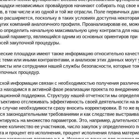
лощадки независимых провайдеров начинают собирать под свое 
в, в том числе и из одной и той же отрасли. Поле первичных да
о расширяется, поскольку в таких условиях доступна некотора
угих компаний аналогичного профиля. Проанализировав ее, можн
о определить начальную максимальную цену контракта для наших
йший параметр, являющийся одним из основных ориентиров при
сей закупочной процедуры.
еские площадки имеют также информацию относительно качест
теми или иными контрагентами, и анализом этих данных могут 
мисты или сотрудники нашей службы безопасности, которые то
упочных процедур.
ской информации связан с необходимостью получения различно
аз находимся в активной фазе реализации проекта по внедрени
ционной поддержки. Структуру нашей отчетности мы определя
бъективно отслеживать эффективность своей деятельности на в
 в случае необходимости сразу вносить корректировки. В то же
ся законодательными требованиями и как следствие выстраива
ентируясь на множество параметров. Это, например, длительнос
нее количество ее участников, число закупок у определенного 
а и процент его исполнения, процент исполнения плана матери
ки заключения договора и т. д. Исходные данные для анализа пр