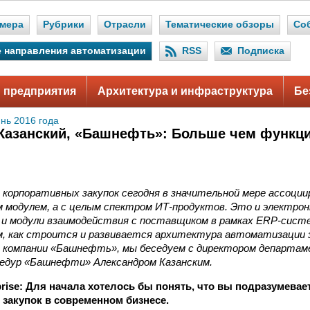
мера
Рубрики
Отрасли
Тематические обзоры
Со
 направления автоматизации
RSS
Подписка
 предприятия
Архитектура и инфраструктура
Бе
нь 2016 года
Казанский, «Башнефть»: Больше чем функц
корпоративных закупок сегодня в значительной мере ассоции
 модулем, а с целым спектром ИТ-продуктов. Это и электро
, и модули взаимодействия с поставщиком в рамках ERP-сист
м, как строится и развивается архитектура автоматизации 
 компании «Башнефть», мы беседуем с директором департам
едур «Башнефти» Александром Казанским.
erprise: Для начала хотелось бы понять, что вы подразумевае
 закупок в современном бизнесе.