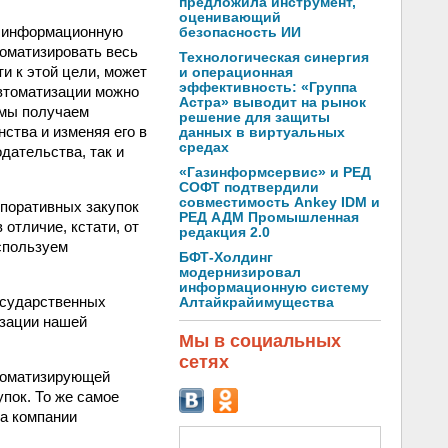
предложила инструмент,
оценивающий
ую информационную
безопасность ИИ
томатизировать весь
Технологическая синергия
и к этой цели, может
и операционная
эффективность: «Группа
автоматизации можно
Астра» выводит на рынок
 мы получаем
решение для защиты
ства и изменяя его в
данных в виртуальных
средах
дательства, так и
«Газинформсервис» и РЕД
СОФТ подтвердили
совместимость Ankey IDM и
поративных закупок
РЕД АДМ Промышленная
отличие, кстати, от
редакция 2.0
используем
БФТ-Холдинг
модернизировал
информационную систему
государственных
Алтайкрайимущества
изации нашей
Мы в социальных
сетях
втоматизирующей
пок. То же самое
са компании