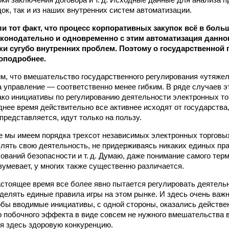
ок, так и из наших внутренних систем автоматизации.
и тот факт, что процесс корпоративных закупок всё в боль
аконодательно и одновременно с этим автоматизация данно
ки сугубо внутренних проблем. Поэтому о государственной
оподробнее.
, что вмешательство государственного регулирования «утяжел
 а управление — соответственно менее гибким. В ряде случаев э
ако инициативы по регулированию деятельности электронных т
днее время действительно все активнее исходят от государства
 представляется, идут только на пользу.
е мы имеем порядка трехсот независимых электронных торговы
лять свою деятельность, не придерживаясь никаких единых пр
ований безопасности и т. д. Думаю, даже понимание самого терм
зумевает, у многих также существенно различается.
астоящее время все более явно пытается регулировать деятель
делять единые правила игры на этом рынке. И здесь очень важно
обы вводимые инициативы, с одной стороны, оказались действен
о побочного эффекта в виде совсем не нужного вмешательства 
 здесь здоровую конкуренцию.