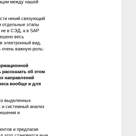
рации между нашей
ости некий связующий
м отдельные этапы
 не в СЭД, а в SAP
решено весь
в электронный вид,
 очень важную роль:
формационной
 рассказать об этом
ых направлений
неса вообще и для
тко выделенных
к и системный анализ
решения и
ентов и предлагая
л этот становится еще