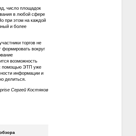
яд, число площадок
ования в любой сфере
Но при этом на каждой
нный и более
участники торгов не
т формировать вокруг
ование
вится возможность
 с помощью ЭТП уже
ьности информации и
но делиться.
rprise Сергей Костяков
 обзора