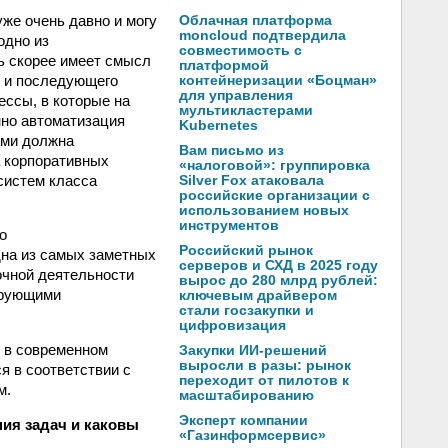
же очень давно и могу
Облачная платформа
moncloud подтвердила
одно из
совместимость с
ь скорее имеет смысл
платформой
я и последующего
контейнеризации «Боцман»
для управления
ссы, в которые на
мультикластерами
нно автоматизация
Kubernetes
ами должна
Вам письмо из
а корпоративных
«налоговой»: группировка
 систем класса
Silver Fox атаковала
российские организации с
использованием новых
инструментов
о
Российский рынок
дна из самых заметных
серверов и СХД в 2025 году
очной деятельности
вырос до 280 млрд рублей:
ирующими
ключевым драйвером
стали госзакупки и
цифровизация
к в современном
Закупки ИИ-решений
выросли в разы: рынок
я в соответствии с
переходит от пилотов к
м.
масштабированию
Эксперт компании
ия задач и каковы
«Газинформсервис»