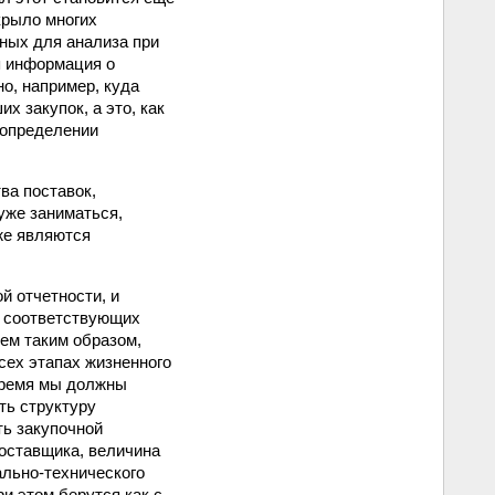
крыло многих
нных для анализа при
я информация о
о, например, куда
 закупок, а это, как
 определении
ва поставок,
уже заниматься,
же являются
й отчетности, и
ю соответствующих
ем таким образом,
сех этапах жизненного
 время мы должны
ть структуру
ть закупочной
поставщика, величина
ально-технического
и этом берутся как с