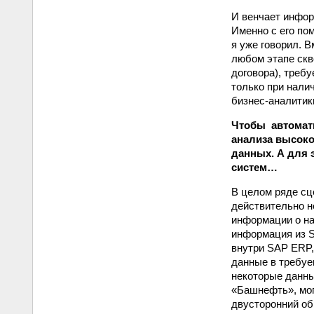
И венчает инфор
Именно с его по
я уже говорил. 
любом этапе скв
договора), треб
только при нали
бизнес-аналитики
Чтобы автомат
анализа высок
данных. А для
систем…
В целом ряде с
действительно н
информации о на
информация из 
внутри SAP ERP,
данные в требуе
некоторые данны
«Башнефть», мог
двусторонний об