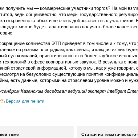
м получить мы — коммерческие участники торгов? На мой взгл
тится, ведь общеизвестно, что меры государственного регулир
ка откровенно слабых и не очень добросовестных участников. 
лощадок можно будет гарантированно получать более качестве
ервис.
сокращение количества ЭТП приведет в том числе и к тому, что 
ылены» по разным площадкам, как сейчас, и каждая из них буде
ый пул компаний, ориентированных на более глубокое использ
технологий в сфере корпоративных закупок. В результате поя
жной отраслевой информацией, которую мы, как я уже говорил,
 несмотря на безусловно существующие понятия конфиденциал
йны, есть данные, которыми на отраслевом уровне можно и нуж
ксандром Казанским беседовал ведущий эксперт Intelligent Ente
Версия для печати
жей теме
Статьи из тематического