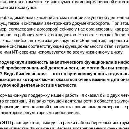
становится в том числе и инструментом информационной интег
сайтом госзакупок.
необходимой нам сквозной автоматизации закупочной деятельн
ущ также и системам электронного документооборота. При это
ер, согласование договоров) сейчас у нас организованы как раз
венно на рабочих местах сотрудников. Но после того как было 
т, касающийся автоматизации закупок в «Башнефти», перевести 
ные системы соответствующей функциональности стали играть
 ими ИТ-сервисы используются по всему жизненному циклу.
 подчеркнули важность аналитического функционала в ин
й профессиональной деятельности, не могли бы вы теперь
? Ведь бизнес-анализ — это по сути совокупность отдельн
 каждое из которых может оказаться очень важным для биз
купочной деятельности в частности.
ормационную поддержку нашей работы, я сказал бы о двух че
то оперативный анализ текущей деятельности в области закупо
нформации, позволяющий принимать правильные долгосрочные 
 некоторым регуляторным требованиям.
 ЭТП расширяются, выходя за рамки набора биржевых инструм
 аналитический функционал. Весьма востребованным функциона