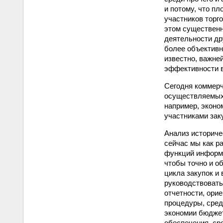
и потому, что п
участников торго
этом существенн
деятельности др
более объективн
известно, важне
эффективности в
Сегодня коммерч
осуществляемых 
например, эконо
участниками зак
Анализ историче
сейчас мы как р
функций информа
чтобы точно и о
цикла закупок и
руководствовать
отчетности, ори
процедуры, сред
экономии бюджет
обеспечения, сро