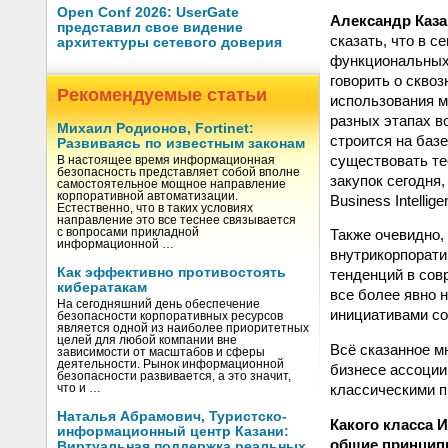
Open Conf 2026: UserGate
Александр Каз
представил свое видение
сказать, что в 
архитектуры сетевого доверия
функциональных
говорить о скво
Рекомендуемые статьи
использования м
разных этапах в
Михаил Родионов, Fortinet:
строится на баз
Развиваясь по известным законам
существовать те
В настоящее время информационная
безопасность представляет собой вполне
закупок сегодня,
самостоятельное мощное направление
корпоративной автоматизации.
Business Intellige
Естественно, что в таких условиях
направление это все теснее связывается
с вопросами прикладной
Также очевидно,
информационной …
внутрикорпорати
Как эффективно противостоять
тенденций в сов
кибератакам
все более явно 
На сегодняшний день обеспечение
инициативами со 
безопасности корпоративных ресурсов
является одной из наиболее приоритетных
целей для любой компании вне
Всё сказанное м
зависимости от масштабов и сферы
деятельности. Рынок информационной
бизнесе ассоции
безопасности развивается, а это значит,
классическими 
что и …
Наталья Абрамович, Туристско-
Какого класса 
информационный центр Казани:
общие принцип
Виртуальная поддержка реальных