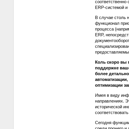
соответственно 
ERP-системой и 
В случае столь 
функционал прис
процесса (наприм
ERP, непосредст
документо­оборо
специализирован
предоставляемые
Коль скоро вы
поддержке ваше
более детально
автоматизации,
оптимизации за
Имея в виду инф
направлениях. Э
исторической и
соответствовать
Сегодня функции
среди прочего и