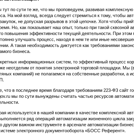
 тут по сути те же, что мы проповедуем, развивая комплексн
са. На мой взгляд, всегда следует стремиться к тому, чтобы ав
акупок, не допуская разрывов в этой цепочке. Хотя чтобы прийт
ремя. Но, как показывает наш опыт, только при такой сквозной 
го повышения эффективности текущей деятельности. При этом
тоянно улучшать процесс, находя в нем те или иные несовершен
нии. А такая необходимость диктуется как требованиями законо
амого бизнеса.
нкретных информационных систем, то эффективный процесс кор
же неотделим от понятия электронной торговой площадки. Мы (в 
тяных компаний) не полагаемся на собственные разработки, а 
П.
е, что в последнее время благодаря требованиям 223-ФЗ сайт 
.gov.ru мы по сути вынуждены считать частью ресурсов автомат
ельности.
рая используется в нашей компании в качестве комплексной а
выполняется ряд операций автоматизации жизненного цикла заку
 о другом важном инструменте в арсенале автоматизации бизне
истеме электронного документооборота «БОСС Референт».