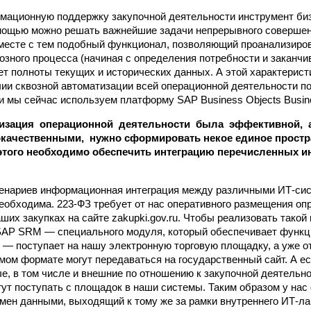
мационную поддержку закупочной деятельности инструмент биз
мощью можно решать важнейшие задачи непрерывного совершен
Вместе с тем подобный функционал, позволяющий проанализиро
озного процесса (начиная с определения потребности и заканч
ует полноты текущих и исторических данных. А этой характерис
чии сквозной автоматизации всей операционной деятельности по
 мы сейчас используем платформу SAP Business Objects Busines
изация операционной деятельности была эффективной, 
окачественными, нужно сформировать некое единое простр
 этого необходимо обеспечить интеграцию перечисленных
ценариев информационная интеграция между различными ИТ-си
еобходима. 223-ФЗ требует от нас оперативного размещения оп
ших закупках на сайте zakupki.gov.ru. Чтобы реализовать такой
SAP SRM — специального модуля, который обеспечивает функц
 — поступает на нашу электронную торговую площадку, а уже 
мом формате могут передаваться на государственный сайт. А ес
е, в том числе и внешние по отношению к закупочной деятельн
ут поступать с площадок в наши системы. Таким образом у нас
мен данными, выходящий к тому же за рамки внутреннего ИТ-л