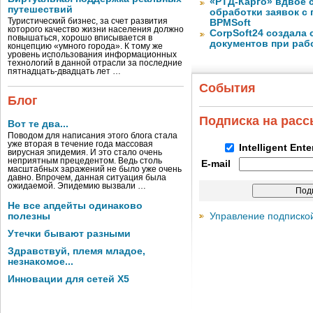
«РТД-Карго» вдвое 
путешествий
обработки заявок с
Туристический бизнес, за счет развития
BPMSoft
которого качество жизни населения должно
CorpSoft24 создала
повышаться, хорошо вписывается в
документов при раб
концепцию «умного города». К тому же
уровень использования информационных
технологий в данной отрасли за последние
пятнадцать-двадцать лет …
События
Блог
Подписка на рас
Вот те два...
Поводом для написания этого блога стала
уже вторая в течение года массовая
Intelligent Ent
вирусная эпидемия. И это стало очень
неприятным прецедентом. Ведь столь
E-mail
масштабных заражений не было уже очень
давно. Впрочем, данная ситуация была
ожидаемой. Эпидемию вызвали …
Не все апдейты одинаково
Управление подписко
полезны
Утечки бывают разными
Здравствуй, племя младое,
незнакомое...
Инновации для сетей X5