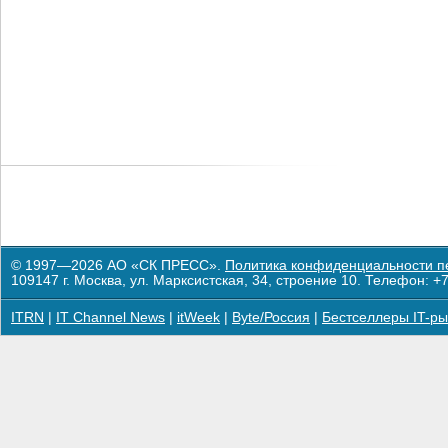
© 1997—2026 АО «СК ПРЕСС».
Политика конфиденциальности п
109147 г. Москва, ул. Марксистская, 34, строение 10. Телефон: +7
ITRN
|
IT Channel News
|
itWeek
|
Byte/Россия
|
Бестселлеры IT-ры