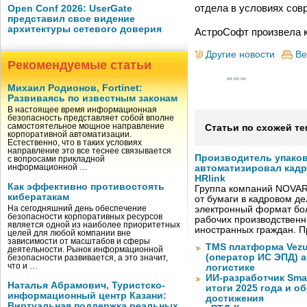
отдела в условиях сов
Open Conf 2026: UserGate
представил свое видение
архитектуры сетевого доверия
АстроСофт произвела к
Другие новости
Ве
Рекомендуемые статьи
Михаил Родионов, Fortinet:
Развиваясь по известным законам
В настоящее время информационная
безопасность представляет собой вполне
самостоятельное мощное направление
Статьи по схожей те
корпоративной автоматизации.
Естественно, что в таких условиях
направление это все теснее связывается
Производитель упако
с вопросами прикладной
информационной …
автоматизировал кад
HRlink
Как эффективно противостоять
Группа компаний NOVAR
кибератакам
от бумаги в кадровом д
На сегодняшний день обеспечение
электронный формат бол
безопасности корпоративных ресурсов
рабочих производствен
является одной из наиболее приоритетных
иностранных граждан. П
целей для любой компании вне
зависимости от масштабов и сферы
TMS платформа Vezu
деятельности. Рынок информационной
(оператор ИС ЭПД) 
безопасности развивается, а это значит,
что и …
логистике
ИИ-разработчик Sma
Наталья Абрамович, Туристско-
итоги 2025 года и 
информационный центр Казани:
достижения
Виртуальная поддержка реальных