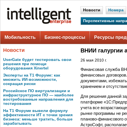
Новости
Номера
Перспективные напр
Мобильность
Бизнес-процессы
Ресурсы пред
Новости
ВНИИ галургии 
UserGate будет тестировать свои
26 мая 2010 г.
решения при помощи
оборудования Xinertel
Финансовая служба ВНИ
финансовых договоров.
Эксперты на Т1 Форуме: как
множить ИИ-возможности,
документами, избежать
сокращая риски
хранением и отсутстви
Российское ПО виртуализации и
инфраструктурное ПО — наиболее
Для решения данной за
востребованные направления для
платформе «1С:Предпри
тестирования
учета все возрастающе
На Т1 Форуме вывели формулу
рынке программы не ре
эффективности ИТ с точки зрения
планово-финансового о
бизнеса: меньше тратить, больше
зарабатывать
АстроСофт, располагае