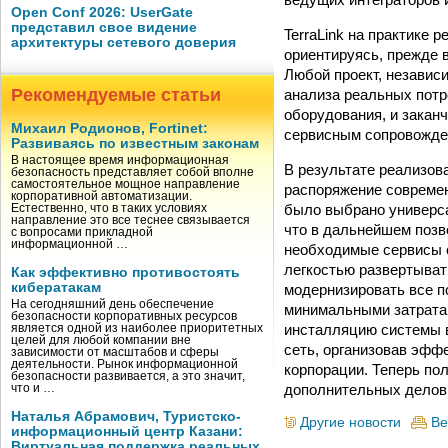
Open Conf 2026: UserGate
представил свое видение
TerraLink на практике 
архитектуры сетевого доверия
ориентируясь, прежде в
Любой проект, независ
Рекомендуемые статьи
анализа реальных потр
оборудования, и закан
Михаил Родионов, Fortinet:
сервисным сопровожде
Развиваясь по известным законам
В настоящее время информационная
В результате реализов
безопасность представляет собой вполне
самостоятельное мощное направление
распоряжение совреме
корпоративной автоматизации.
было выбрано универса
Естественно, что в таких условиях
направление это все теснее связывается
что в дальнейшем позв
с вопросами прикладной
информационной …
необходимые сервисы 
легкостью развертыват
Как эффективно противостоять
кибератакам
модернизировать все п
На сегодняшний день обеспечение
минимальными затратам
безопасности корпоративных ресурсов
инсталляцию системы в
является одной из наиболее приоритетных
целей для любой компании вне
сеть, организовав эфф
зависимости от масштабов и сферы
деятельности. Рынок информационной
корпорации. Теперь по
безопасности развивается, а это значит,
дополнительных делов
что и …
Наталья Абрамович, Туристско-
Другие новости
Ве
информационный центр Казани:
Виртуальная поддержка реальных