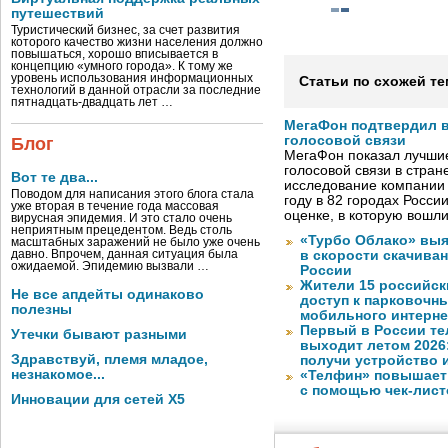
путешествий
Туристический бизнес, за счет развития
которого качество жизни населения должно
повышаться, хорошо вписывается в
концепцию «умного города». К тому же
уровень использования информационных
Статьи по схожей те
технологий в данной отрасли за последние
пятнадцать-двадцать лет …
МегаФон подтвердил в
голосовой связи
Блог
МегаФон показал лучшие
голосовой связи в стран
Вот те два...
исследование компании
Поводом для написания этого блога стала
году в 82 городах Росси
уже вторая в течение года массовая
оценке, в которую вошл
вирусная эпидемия. И это стало очень
неприятным прецедентом. Ведь столь
«Турбо Облако» выя
масштабных заражений не было уже очень
давно. Впрочем, данная ситуация была
в скорости скачива
ожидаемой. Эпидемию вызвали …
России
Жители 15 российск
Не все апдейты одинаково
доступ к парковочн
полезны
мобильного интерне
Первый в России те
Утечки бывают разными
выходит летом 2026
Здравствуй, племя младое,
получи устройство 
незнакомое...
«Телфин» повышает 
с помощью чек-лист
Инновации для сетей X5