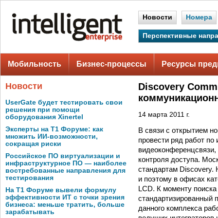
Новости
Номера
Перспективные напр
Мобильность
Бизнес-процессы
Ресурсы пред
Новости
Discovery Comm
коммуникацион
UserGate будет тестировать свои
решения при помощи
14 марта 2011 г.
оборудования Xinertel
Эксперты на Т1 Форуме: как
В связи с открытием н
множить ИИ-возможности,
провести ряд работ по
сокращая риски
видеоконференцсвязи,
Российское ПО виртуализации и
контроля доступа. Мо
инфраструктурное ПО — наиболее
стандартам Discovery.
востребованные направления для
тестирования
и поэтому в офисах ка
LCD. К моменту поиска
На Т1 Форуме вывели формулу
эффективности ИТ с точки зрения
стандартизированный п
бизнеса: меньше тратить, больше
данного комплекса рабо
зарабатывать
ведущих интеграторов 