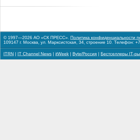
© 1997—2026 АО «СК ПРЕСС».
Политика конфиденциальности п
109147 г. Москва, ул. Марксистская, 34, строение 10. Телефон: +7
ITRN
|
IT Channel News
|
itWeek
|
Byte/Россия
|
Бестселлеры IT-ры