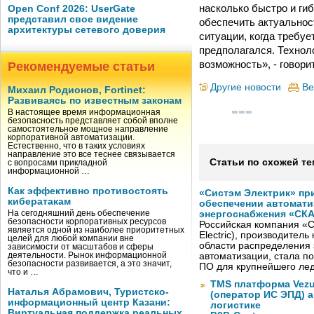
насколько быстро и ги
Open Conf 2026: UserGate
представил свое видение
обеспечить актуальнос
архитектуры сетевого доверия
ситуации, когда требу
предполагался. Техноло
возможность», - говор
Рекомендуемые статьи
Другие новости
Ве
Михаил Родионов, Fortinet:
Развиваясь по известным законам
В настоящее время информационная
безопасность представляет собой вполне
самостоятельное мощное направление
корпоративной автоматизации.
Естественно, что в таких условиях
направление это все теснее связывается
Статьи по схожей те
с вопросами прикладной
информационной …
Как эффективно противостоять
«Систэм Электрик» пр
кибератакам
обеспечении автомати
На сегодняшний день обеспечение
энергоснабжения «СК
безопасности корпоративных ресурсов
Российская компания «С
является одной из наиболее приоритетных
Electric), производител
целей для любой компании вне
области распределения 
зависимости от масштабов и сферы
деятельности. Рынок информационной
автоматизации, стала п
безопасности развивается, а это значит,
ПО для крупнейшего лед
что и …
TMS платформа Vezu
Наталья Абрамович, Туристско-
(оператор ИС ЭПД) 
информационный центр Казани:
логистике
Виртуальная поддержка реальных