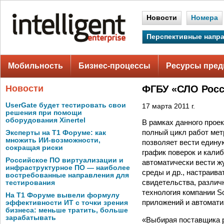
Новости
Номера
Перспективные напр
Мобильность
Бизнес-процессы
Ресурсы пред
Новости
ФГБУ «СЛО Росс
UserGate будет тестировать свои
17 марта 2011 г.
решения при помощи
оборудования Xinertel
В рамках данного прое
полный цикл работ мет
Эксперты на Т1 Форуме: как
множить ИИ-возможности,
позволяет вести едину
сокращая риски
график поверок и кали
Российское ПО виртуализации и
автоматически вести ж
инфраструктурное ПО — наиболее
среды и др., настраив
востребованные направления для
свидетельства, различ
тестирования
технология компании So
На Т1 Форуме вывели формулу
приложений и автомати
эффективности ИТ с точки зрения
бизнеса: меньше тратить, больше
зарабатывать
«Выбирая поставщика р