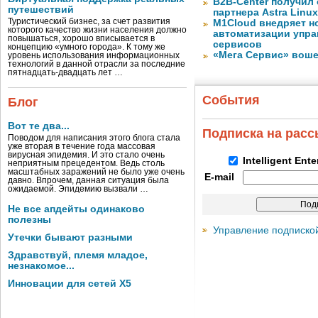
B2B-Center получил 
путешествий
партнера Astra Linux
Туристический бизнес, за счет развития
M1Cloud внедряет н
которого качество жизни населения должно
автоматизации упра
повышаться, хорошо вписывается в
сервисов
концепцию «умного города». К тому же
«Мега Сервис» воше
уровень использования информационных
технологий в данной отрасли за последние
пятнадцать-двадцать лет …
События
Блог
Вот те два...
Подписка на рас
Поводом для написания этого блога стала
уже вторая в течение года массовая
вирусная эпидемия. И это стало очень
Intelligent Ent
неприятным прецедентом. Ведь столь
масштабных заражений не было уже очень
E-mail
давно. Впрочем, данная ситуация была
ожидаемой. Эпидемию вызвали …
Не все апдейты одинаково
полезны
Управление подписко
Утечки бывают разными
Здравствуй, племя младое,
незнакомое...
Инновации для сетей X5