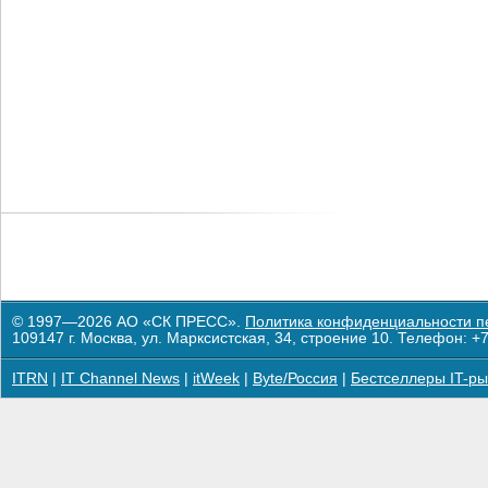
© 1997—2026 АО «СК ПРЕСС».
Политика конфиденциальности п
109147 г. Москва, ул. Марксистская, 34, строение 10. Телефон: +7
ITRN
|
IT Channel News
|
itWeek
|
Byte/Россия
|
Бестселлеры IT-ры