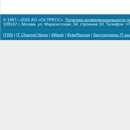
© 1997—2026 АО «СК ПРЕСС».
Политика конфиденциальности п
109147 г. Москва, ул. Марксистская, 34, строение 10. Телефон: +7
ITRN
|
IT Channel News
|
itWeek
|
Byte/Россия
|
Бестселлеры IT-ры