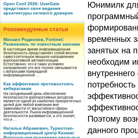
Юнимилк для
Open Conf 2026: UserGate
представил свое видение
архитектуры сетевого доверия
программный 
формировани
Рекомендуемые статьи
временных за
Михаил Родионов, Fortinet:
Развиваясь по известным законам
занятых на 
В настоящее время информационная
безопасность представляет собой вполне
самостоятельное мощное направление
необходим и
корпоративной автоматизации.
Естественно, что в таких условиях
направление это все теснее связывается
внутреннего
с вопросами прикладной
информационной …
потребность
Как эффективно противостоять
кибератакам
эффективно
На сегодняшний день обеспечение
безопасности корпоративных ресурсов
является одной из наиболее приоритетных
эффективнос
целей для любой компании вне
зависимости от масштабов и сферы
деятельности. Рынок информационной
Поэтому воз
безопасности развивается, а это значит,
что и …
данного про
Наталья Абрамович, Туристско-
информационный центр Казани:
Виртуальная поддержка реальных