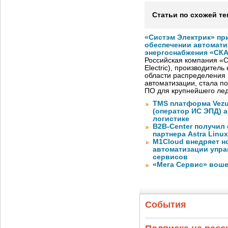
Статьи по схожей те
«Систэм Электрик» пр
обеспечении автомати
энергоснабжения «СК
Российская компания «С
Electric), производител
области распределения 
автоматизации, стала п
ПО для крупнейшего лед
TMS платформа Vezu
(оператор ИС ЭПД) 
логистике
B2B-Center получил 
партнера Astra Linux
M1Cloud внедряет н
автоматизации упра
сервисов
«Мега Сервис» воше
События