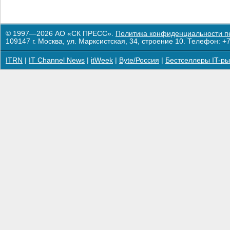
© 1997—2026 АО «СК ПРЕСС».
Политика конфиденциальности п
109147 г. Москва, ул. Марксистская, 34, строение 10. Телефон: +7
ITRN
|
IT Channel News
|
itWeek
|
Byte/Россия
|
Бестселлеры IT-ры