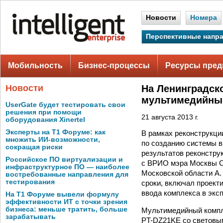
Новости
Номера
Перспективные напр
Мобильность
Бизнес-процессы
Ресурсы пред
Новости
На Ленинградск
мультимедийны
UserGate будет тестировать свои
решения при помощи
21 августа 2013 г.
оборудования Xinertel
Эксперты на Т1 Форуме: как
В рамках реконструкци
множить ИИ-возможности,
по созданию системы 
сокращая риски
результатов реконструк
Российское ПО виртуализации и
с ВРИО мэра Москвы С
инфраструктурное ПО — наиболее
Московской области А.
востребованные направления для
тестирования
сроки, включал проект
ввода комплекса в экс
На Т1 Форуме вывели формулу
эффективности ИТ с точки зрения
бизнеса: меньше тратить, больше
Мультимедийный компл
зарабатывать
PT-DZ21KE со световым