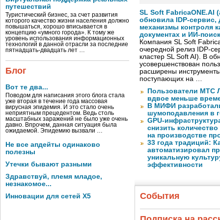
путешествий
SL Soft FabricaONE.AI (
Туристический бизнес, за счет развития
обновила IDP-сервис,
которого качество жизни населения должно
повышаться, хорошо вписывается в
механизмы контроля к
концепцию «умного города». К тому же
документах и ИИ-поис
уровень использования информационных
Компания SL Soft Fabri
технологий в данной отрасли за последние
очередной релиз IDP-сер
пятнадцать-двадцать лет …
кластер SL Soft AI). В о
усовершенствован польз
Блог
расширены инструменты
поступающих на …
Вот те два...
Пользователи МТС Л
Поводом для написания этого блога стала
вдвое меньше време
уже вторая в течение года массовая
В МИФИ разработал
вирусная эпидемия. И это стало очень
шумоподавления в 
неприятным прецедентом. Ведь столь
масштабных заражений не было уже очень
GPU-инфраструктур
давно. Впрочем, данная ситуация была
снизить количество
ожидаемой. Эпидемию вызвали …
на производстве п
33 года традиций: К
Не все апдейты одинаково
автоматизировал пр
полезны
уникальную культуру
Утечки бывают разными
эффективности
Здравствуй, племя младое,
незнакомое...
События
Инновации для сетей X5
Подписка на рас