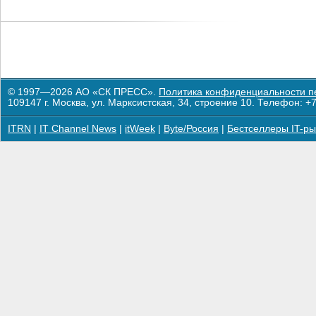
© 1997—2026 АО «СК ПРЕСС».
Политика конфиденциальности п
109147 г. Москва, ул. Марксистская, 34, строение 10. Телефон: +7
ITRN
|
IT Channel News
|
itWeek
|
Byte/Россия
|
Бестселлеры IT-ры