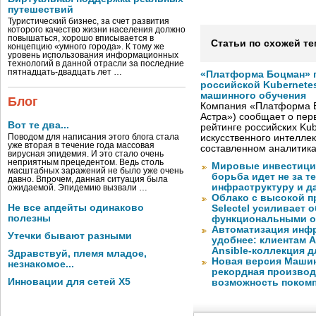
путешествий
Туристический бизнес, за счет развития
которого качество жизни населения должно
повышаться, хорошо вписывается в
Статьи по схожей те
концепцию «умного города». К тому же
уровень использования информационных
технологий в данной отрасли за последние
пятнадцать-двадцать лет …
«Платформа Боцман» 
российской Kubernete
машинного обучения
Блог
Компания «Платформа Б
Астра») сообщает о пер
Вот те два...
рейтинге российских Ku
Поводом для написания этого блога стала
искусственного интелле
уже вторая в течение года массовая
составленном аналитик
вирусная эпидемия. И это стало очень
неприятным прецедентом. Ведь столь
Мировые инвестиции
масштабных заражений не было уже очень
борьба идет не за те
давно. Впрочем, данная ситуация была
инфраструктуру и д
ожидаемой. Эпидемию вызвали …
Облако с высокой 
Не все апдейты одинаково
Selectel усиливает
полезны
функциональными 
Автоматизация инфр
Утечки бывают разными
удобнее: клиентам A
Ansible-коллекция 
Здравствуй, племя младое,
Новая версия Машин
незнакомое...
рекордная производ
Инновации для сетей X5
возможность покомп