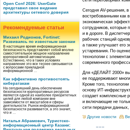
Open Conf 2026: UserGate
представил свое видение
Сегодня AV-решения, в
архитектуры сетевого доверия
востребованными как в
экономическая эффекти
Рекомендуемые статьи
сотрудников, которые 
и в дороге. В диспетч
Михаил Родионов, Fortinet:
рабочих станций однов
Развиваясь по известным законам
а также улучшает его 
В настоящее время информационная
устаревания. По оценк
безопасность представляет собой вполне
самостоятельное мощное направление
технологии с элемента
корпоративной автоматизации.
Естественно, что в таких условиях
современного професси
направление это все теснее связывается
с вопросами прикладной
информационной …
Для «ДЕЛАЙТ 2000» выб
ее поддерживают многи
Как эффективно противостоять
кибератакам
Кроме того, технологии
На сегодняшний день обеспечение
основу ИТ-инфраструкт
безопасности корпоративных ресурсов
создает комплексные 
является одной из наиболее приоритетных
целей для любой компании вне
и включающие не тольк
зависимости от масштабов и сферы
деятельности. Рынок информационной
сети передачи данных,
безопасности развивается, а это значит,
что и …
Другие новости
Ве
Наталья Абрамович, Туристско-
информационный центр Казани:
Виртуальная поддержка реальных