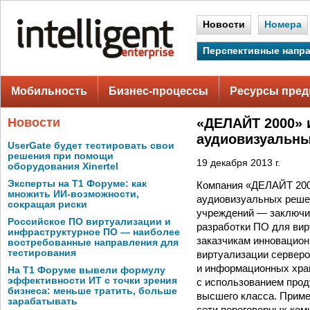
Новости
Номера
Перспективные напр
Мобильность
Бизнес-процессы
Ресурсы пред
Новости
«ДЕЛАЙТ 2000» 
аудиовизуальны
UserGate будет тестировать свои
решения при помощи
19 декабря 2013 г.
оборудования Xinertel
Эксперты на Т1 Форуме: как
Компания «ДЕЛАЙТ 200
множить ИИ-возможности,
аудиовизуальных решен
сокращая риски
учреждений — заключи
Российское ПО виртуализации и
разработки ПО для вир
инфраструктурное ПО — наиболее
заказчикам инновацион
востребованные направления для
тестирования
виртуализации серверо
и информационных хра
На Т1 Форуме вывели формулу
эффективности ИТ с точки зрения
с использованием про
бизнеса: меньше тратить, больше
высшего класса. Приме
зарабатывать
сети переговорных комн