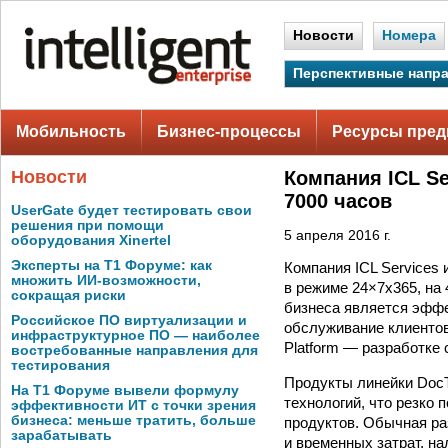
Новости
Номера
Перспективные напр
Мобильность
Бизнес-процессы
Ресурсы пред
Новости
Компания ICL Se
7000 часов
UserGate будет тестировать свои
решения при помощи
5 апреля 2016 г.
оборудования Xinertel
Эксперты на Т1 Форуме: как
Компания ICL Services 
множить ИИ-возможности,
в режиме 24×7х365, на
сокращая риски
бизнеса является эффе
Российское ПО виртуализации и
обслуживание клиентов
инфраструктурное ПО — наиболее
Platform — разработке 
востребованные направления для
тестирования
Продукты линейки DocT
На Т1 Форуме вывели формулу
технологий, что резко
эффективности ИТ с точки зрения
бизнеса: меньше тратить, больше
продуктов. Обычная ра
зарабатывать
и временных затрат, н