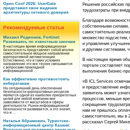
Open Conf 2026: UserGate
Решения российских пр
представил свое видение
трудозатраты при внед
архитектуры сетевого доверия
Благодаря возможностя
собственными силами, 
Рекомендуемые статьи
самостоятельно реализ
множество подсистем, 
Михаил Родионов, Fortinet:
Развиваясь по известным законам
и управления улучшени
В настоящее время информационная
и другими системами, 
безопасность представляет собой вполне
самостоятельное мощное направление
корпоративной автоматизации.
В настоящее время общ
Естественно, что в таких условиях
направление это все теснее связывается
портале составляет пор
с вопросами прикладной
выполнения бизнес-пр
информационной …
Как эффективно противостоять
«В ICL Services отмеч
кибератакам
и предоставление инфо
На сегодняшний день обеспечение
безопасности корпоративных ресурсов
заявитель может узнат
является одной из наиболее приоритетных
процессов, меньше вре
целей для любой компании вне
зависимости от масштабов и сферы
сокращение трудозатрат
деятельности. Рынок информационной
безопасности развивается, а это значит,
нам не пришлось оплач
что и …
самостоятельно, мы в 
Наталья Абрамович, Туристско-
рассказал Сергей Михе
информационный центр Казани:
Виртуальная поддержка реальных