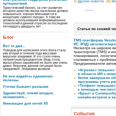
Другие новости
Ве
путешествий
Туристический бизнес, за счет развития
которого качество жизни населения должно
повышаться, хорошо вписывается в
концепцию «умного города». К тому же
уровень использования информационных
технологий в данной отрасли за последние
пятнадцать-двадцать лет …
Статьи по схожей те
Блог
TMS платформа Vezubr
ИС ЭПД) автоматизиро
Вот те два...
Несмотря на широкое в
Поводом для написания этого блога стала
транспортом (TMS) и ин
уже вторая в течение года массовая
планирования, логистич
вирусная эпидемия. И это стало очень
сталкиваться с проблем
неприятным прецедентом. Ведь столь
масштабных заражений не было уже очень
Предприниматели автом
давно. Впрочем, данная ситуация была
ожидаемой. Эпидемию вызвали …
«Агроэко» повысил 
в области ИИ с пом
Не все апдейты одинаково
Verme завершила о
полезны
программы учета ра
«Телфин» повышает 
Утечки бывают разными
с помощью чек-лист
Здравствуй, племя младое,
«Бриз» и CommuniGa
незнакомое...
онлайн-встречи и к
Инновации для сетей X5
События