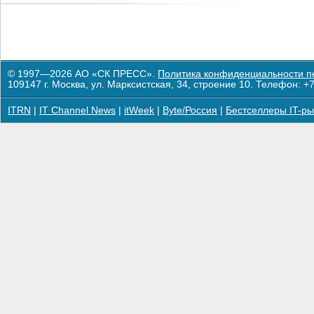
© 1997—2026 АО «СК ПРЕСС».
Политика конфиденциальности п
109147 г. Москва, ул. Марксистская, 34, строение 10. Телефон: +7
ITRN
|
IT Channel News
|
itWeek
|
Byte/Россия
|
Бестселлеры IT-ры