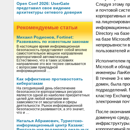
Open Conf 2026: UserGate
Следуя этому пр
представил свое видение
и почтовой сист
архитектуры сетевого доверия
корпоративных и
на лицензирован
Рекомендуемые статьи
информационных 
Directory на баз
Михаил Родионов, Fortinet:
на базе Microso
Развиваясь по известным законам
непрерывности в
В настоящее время информационная
пользователей и
безопасность представляет собой вполне
самостоятельное мощное направление
корпоративной автоматизации.
Исполнителем пр
Естественно, что в таких условиях
направление это все теснее связывается
Microsoft и обл
с вопросами прикладной
информационной …
инженеры ЛанКе
В течение 3-х м
Как эффективно противостоять
кибератакам
домен, была про
На сегодняшний день обеспечение
подразделений.
безопасности корпоративных ресурсов
кластер Exchange
является одной из наиболее приоритетных
целей для любой компании вне
электронная поч
зависимости от масштабов и сферы
деятельности. Рынок информационной
безопасности развивается, а это значит,
После окончани
что и …
доменную среду,
Наталья Абрамович, Туристско-
инфраструктуры,
информационный центр Казани:
корпоративной п
Виртуальная поддержка реальных