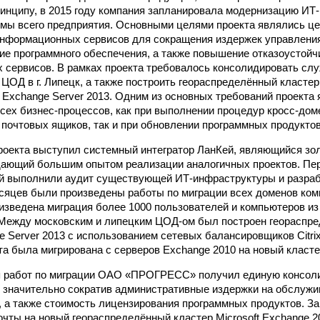
инципу, в 2015 году компания запланировала модернизацию ИТ
емы всего предприятия. Основными целями проекта являлись ц
нформационных сервисов для сокращения издержек управления
ие программного обеспечения, а также повышение отказоустойч
сервисов. В рамках проекта требовалось консолидировать служ
е ЦОД в г. Липецк, а также построить геораспределённый класте
ft Exchange Server 2013. Одним из основных требований проекта
сех бизнес-процессов, как при выполнении процедур кросс-дом
 почтовых ящиков, так и при обновлении программных продуктов
оекта выступил системный интегратор ЛанКей, являющийся зо
адающий большим опытом реализации аналогичных проектов. Пе
й выполнили аудит существующей ИТ-инфраструктуры и разраб
есяцев были произведены работы по миграции всех доменов ком
изведена миграция более 1000 пользователей и компьютеров из
 Между московским и липецким ЦОД-ом был построен геораспр
 Server 2013 с использованием сетевых балансировщиков Citrix
та была мигрирована с серверов Exchange 2010 на новый класте
я работ по миграции ОАО «ПРОГРЕСС» получил единую консол
 значительно сократив административные издержки на обслужи
 а также стоимость лицензирования программных продуктов. За
очты на новый геораспределённый кластер Microsoft Exchange 2