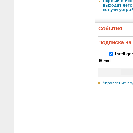
Первый в Рос
выходит лето
получи устрой
События
Подписка на
Intellig
E-mail
Управление по