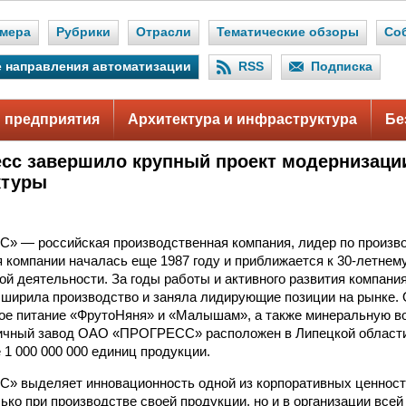
мера
Рубрики
Отрасли
Тематические обзоры
Со
 направления автоматизации
RSS
Подписка
 предприятия
Архитектура и инфраструктура
Бе
сс завершило крупный проект модернизаци
ктуры
 — российская производственная компания, лидер по произво
я компании началась еще 1987 году и приближается к 30-летне
й деятельности. За годы работы и активного развития компани
сширила производство и заняла лидирующие позиции на рынк
ое питание «ФрутоНяня» и «Малышам», а также минеральную в
ичный завод ОАО «ПРОГРЕСС» расположен в Липецкой области
 1 000 000 000 единиц продукции.
 выделяет инновационность одной из корпоративных ценносте
ько при производстве своей продукции, но и в организации все