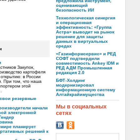
предложила инструмент,
оценивающий
безопасность ИИ
Технологическая синергия
и операционная
эффективность: «Группа
Астра» выводит на рынок
решение для защиты
данных в виртуальных
средах
и
«Газинформсервис» и РЕД
СОФТ подтвердили
и
совместимость Ankey IDM и
тников Закупок,
РЕД АДМ Промышленная
оизводство картофеля
редакция 2.0
открытию: в России
БФТ-Холдинг
. При том, что наша
модернизировал
спортером этой
информационную систему
…
Алтайкрайимущества
 свои резервные
Мы в социальных
производители начали
сетях
вой электронной
Тендер
ловина
 мире планирует
ортативных решений к