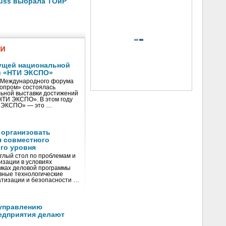
auss выбрала ТОиР
жи
ущей национальной
и «НТИ ЭКСПО»
V Международного форума
нопром» состоялась
ьной выставки достижений
«НТИ ЭКСПО». В этом году
И ЭКСПО» — это …
 организовать
я совместного
го уровня
глый стол по проблемам и
зации в условиях
мках деловой программы
вные технологические
тизации и безопасности …
управлению
едприятия делают