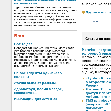
путешествий
в несколько раз
Туристический бизнес, за счет развития
которого качество жизни населения должно
Другие новости
повышаться, хорошо вписывается в
концепцию «умного города». К тому же
уровень использования информационных
технологий в данной отрасли за последние
пятнадцать-двадцать лет …
Блог
Статьи по схо
Вот те два...
Поводом для написания этого блога стала
МегаФон подтве
уже вторая в течение года массовая
голосовой связ
вирусная эпидемия. И это стало очень
МегаФон показал 
неприятным прецедентом. Ведь столь
масштабных заражений не было уже очень
голосовой связи в
давно. Впрочем, данная ситуация была
исследование ко
ожидаемой. Эпидемию вызвали …
году в 82 города
оценке, в котору
Не все апдейты одинаково
полезны
«Турбо Облак
в скорости с
Утечки бывают разными
России
Здравствуй, племя младое,
Жители 15 ро
незнакомое...
доступ к пар
мобильного и
Инновации для сетей X5
TMS платформ
(оператор ИС
логистике