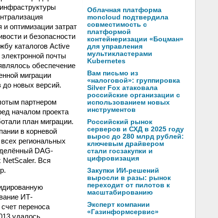
-инфраструктуры
Облачная платформа
ентрализация
moncloud подтвердила
совместимость с
 и оптимизации затрат
платформой
ивости и безопасности
контейнеризации «Боцман»
бу каталогов Active
для управления
мультикластерами
р электронной почты
Kubernetes
 являлось обеспечение
Вам письмо из
енной миграции
«налоговой»: группировка
 до новых версий.
Silver Fox атаковала
российские организации с
лотым партнером
использованием новых
инструментов
ред началом проекта
отали план миграции.
Российский рынок
серверов и СХД в 2025 году
пании в корневой
вырос до 280 млрд рублей:
 всех региональных
ключевым драйвером
еделённый DAG-
стали госзакупки и
цифровизация
 NetScaler. Вся
р.
Закупки ИИ-решений
выросли в разы: рынок
переходит от пилотов к
идированную
масштабированию
вание ИТ-
Эксперт компании
 счет переноса
«Газинформсервис»
013 удалось