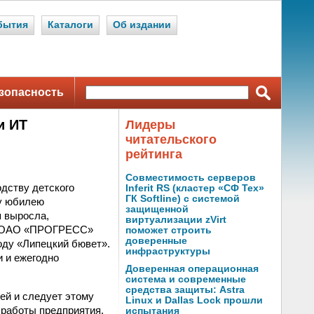
бытия
Каталоги
Об издании
зопасность
и ИТ
Лидеры
читательского
рейтинга
Совместимость серверов
дству детского
Inferit RS (кластер «СФ Тех»
ГК Softline) с системой
му юбилею
защищенной
я выросла,
виртуализации zVirt
е. ОАО «ПРОГРЕСС»
поможет строить
доверенные
оду «Липецкий бювет».
инфраструктуры
 и ежегодно
Доверенная операционная
система и современные
средства защиты: Astra
й и следует этому
Linux и Dallas Lock прошли
й работы предприятия.
испытания