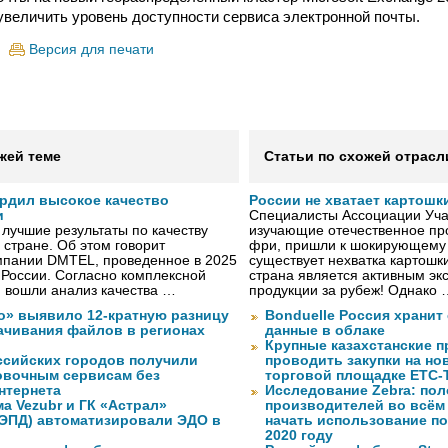
 увеличить уровень доступности сервиса электронной почты.
Версия для печати
жей теме
Статьи по схожей отрасл
рдил высокое качество
России не хватает картошк
и
Специалисты Ассоциации Учас
лучшие результаты по качеству
изучающие отечественное пр
 стране. Об этом говорит
фри, пришли к шокирующему 
мпании DMTEL, проведенное в 2025
существует нехватка картошки
х России. Согласно комплексной
страна является активным эк
ю вошли анализ качества …
продукции за рубеж! Однако 
о» выявило 12-кратную разницу
Bonduelle Россия хранит
качивания файлов в регионах
данные в облаке
Крупные казахстанские 
ссийских городов получили
проводить закупки на но
ковочным сервисам без
торговой площадке ЕТС-
нтернета
Исследование Zebra: по
а Vezubr и ГК «Астрал»
производителей во всём
 ЭПД) автоматизировали ЭДО в
начать использование п
2020 году