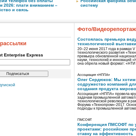
сии телефон без оплаты
Российская фабрика Str
м 2026: плати вниманием –
систему
ство и связь
Фото/Видеорепорта
Состоялась премьера вед
 рассылки
технологической выставк
20–22 июня 2017 года в рамках 
технологического развития «Тех
ent Enterprise Express
премьера обновленной национал
науки, технологий и инноваций 
она обрела новый формат: «НТ
Ассоциация «НППА»
Олег Сердюков: Мы хотим
содружество компаний дл
дпиской
создания продукта мирово
Ассоциация «НППА» провела кру
задачам промышленной автомати
технологической революции в ра
Форума «Технопром»-2017. Осно
подходы к промышленной автома
ПМСОФТ
Конференция ПМСОФТ по 
проектами: российские пр
ставку на эффективность