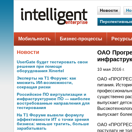
Новости
Но
Перспективные
Мобильность
Бизнес-процессы
Ресурсы
Новости
ОАО Прогре
инфрастру
UserGate будет тестировать свои
решения при помощи
10 мая 2016 г.
оборудования Xinertel
Эксперты на Т1 Форуме: как
ОАО «ПРОГРЕСС»
множить ИИ-возможности,
питания. Истори
сокращая риски
профессионально
Российское ПО виртуализации и
существенно ра
инфраструктурное ПО — наиболее
выпускает детск
востребованные направления для
тестирования
Высокотехнолог
выпускает более
На Т1 Форуме вывели формулу
эффективности ИТ с точки зрения
бизнеса: меньше тратить, больше
ОАО «ПРОГРЕСС»
зарабатывать
постулату не тол