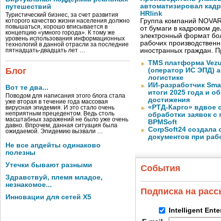
автоматизировал кад
путешествий
HRlink
Туристический бизнес, за счет развития
Группа компаний NOVAR
которого качество жизни населения должно
повышаться, хорошо вписывается в
от бумаги в кадровом д
концепцию «умного города». К тому же
электронный формат бол
уровень использования информационных
рабочих производствен
технологий в данной отрасли за последние
иностранных граждан. П
пятнадцать-двадцать лет …
TMS платформа Vezu
Блог
(оператор ИС ЭПД) 
логистике
ИИ-разработчик Sma
Вот те два...
итоги 2025 года и 
Поводом для написания этого блога стала
достижения
уже вторая в течение года массовая
«РТД-Карго» вдвое 
вирусная эпидемия. И это стало очень
неприятным прецедентом. Ведь столь
обработки заявок с
масштабных заражений не было уже очень
BPMSoft
давно. Впрочем, данная ситуация была
CorpSoft24 создала
ожидаемой. Эпидемию вызвали …
документов при раб
Не все апдейты одинаково
полезны
Утечки бывают разными
События
Здравствуй, племя младое,
незнакомое...
Подписка на рас
Инновации для сетей X5
Intelligent Ent