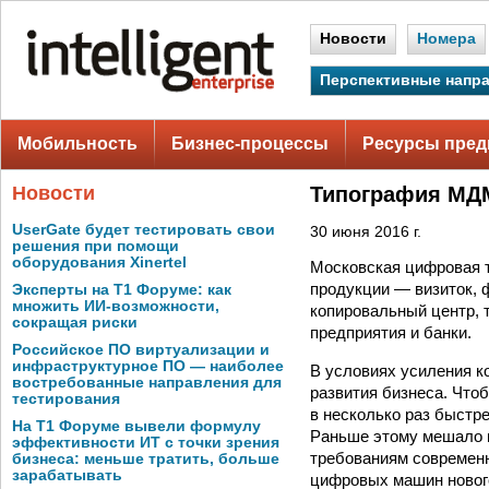
Новости
Номера
Перспективные напр
Мобильность
Бизнес-процессы
Ресурсы пред
Новости
Типография МД
UserGate будет тестировать свои
30 июня 2016 г.
решения при помощи
оборудования Xinertel
Московская цифровая 
продукции — визиток, ф
Эксперты на Т1 Форуме: как
множить ИИ-возможности,
копировальный центр, 
сокращая риски
предприятия и банки.
Российское ПО виртуализации и
инфраструктурное ПО — наиболее
В условиях усиления к
востребованные направления для
развития бизнеса. Что
тестирования
в несколько раз быстр
На Т1 Форуме вывели формулу
Раньше этому мешало и
эффективности ИТ с точки зрения
требованиям современн
бизнеса: меньше тратить, больше
зарабатывать
цифровых машин новог