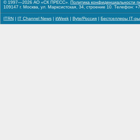
© 1997—2026 АО «СК ПРЕСС».
Политика конфиденциальности п
109147 г. Москва, ул. Марксистская, 34, строение 10. Телефон: +7
ITRN
|
IT Channel News
|
itWeek
|
Byte/Россия
|
Бестселлеры IT-ры