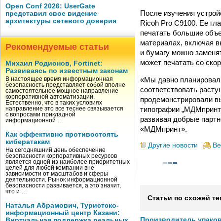
Open Conf 2026: UserGate
После изучения устрой
представил свое видение
архитектуры сетевого доверия
Ricoh Pro C9100. Ее г
печатать большие объе
материалах, включая в
Рекомендуемые статьи
и бумагу можно заменя
может печатать со скор
Михаил Родионов, Fortinet:
Развиваясь по известным законам
«Мы давно планировал
В настоящее время информационная
безопасность представляет собой вполне
соответствовать расту
самостоятельное мощное направление
корпоративной автоматизации.
продемонстрировали вы
Естественно, что в таких условиях
типографии „МДМпринт“
направление это все теснее связывается
с вопросами прикладной
развивая добрые парт
информационной …
«МДМпринт».
Как эффективно противостоять
кибератакам
Другие новости
Ве
На сегодняшний день обеспечение
безопасности корпоративных ресурсов
является одной из наиболее приоритетных
целей для любой компании вне
зависимости от масштабов и сферы
деятельности. Рынок информационной
безопасности развивается, а это значит,
что и …
Статьи по схожей те
Наталья Абрамович, Туристско-
информационный центр Казани:
Производитель упако
Виртуальная поддержка реальных