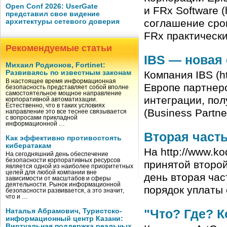
Open Conf 2026: UserGate
и FRx Software (
представил свое видение
соглашение сро
архитектуры сетевого доверия
FRx практически
Рекомендуемые статьи
IBS — новая 
Михаил Родионов, Fortinet:
Развиваясь по известным законам
Компания IBS (h
В настоящее время информационная
Европе партнеро
безопасность представляет собой вполне
самостоятельное мощное направление
интеграции, пол
корпоративной автоматизации.
Естественно, что в таких условиях
(Business Partne
направление это все теснее связывается
с вопросами прикладной
информационной …
Вторая часть
Как эффективно противостоять
кибератакам
На http://www.k
На сегодняшний день обеспечение
безопасности корпоративных ресурсов
принятой второ
является одной из наиболее приоритетных
целей для любой компании вне
день вторая час
зависимости от масштабов и сферы
деятельности. Рынок информационной
порядок уплаты
безопасности развивается, а это значит,
что и …
"Что? Где? К
Наталья Абрамович, Туристско-
информационный центр Казани:
Виртуальная поддержка реальных