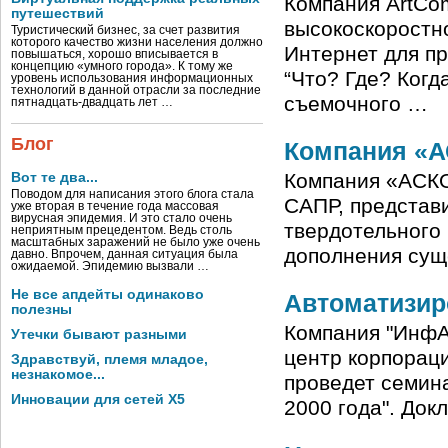
Компания ArtComm
путешествий
высокоскоростн
Туристический бизнес, за счет развития
которого качество жизни населения должно
Интернет для п
повышаться, хорошо вписывается в
концепцию «умного города». К тому же
“Что? Где? Когд
уровень использования информационных
технологий в данной отрасли за последние
съемочного …
пятнадцать-двадцать лет …
Блог
Компания «А
Компания «АСКОН
Вот те два...
Поводом для написания этого блога стала
САПР, представ
уже вторая в течение года массовая
вирусная эпидемия. И это стало очень
твердотельного 
неприятным прецедентом. Ведь столь
масштабных заражений не было уже очень
дополнения сущ
давно. Впрочем, данная ситуация была
ожидаемой. Эпидемию вызвали …
Не все апдейты одинаково
Автоматизир
полезны
Компания "ИнфАр
Утечки бывают разными
центр корпораци
Здравствуй, племя младое,
незнакомое...
проведет семин
Инновации для сетей X5
2000 года". До