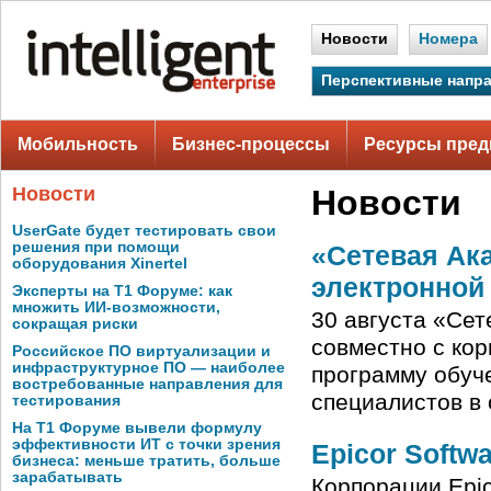
Новости
Номера
Перспективные напр
Мобильность
Бизнес-процессы
Ресурсы пред
Новости
Новости
UserGate будет тестировать свои
решения при помощи
«Сетевая Ак
оборудования Xinertel
электронной
Эксперты на Т1 Форуме: как
множить ИИ-возможности,
30 августа «Сет
сокращая риски
совместно с корп
Российское ПО виртуализации и
инфраструктурное ПО — наиболее
программу обуч
востребованные направления для
специалистов в 
тестирования
На Т1 Форуме вывели формулу
эффективности ИТ с точки зрения
Epicor Softw
бизнеса: меньше тратить, больше
зарабатывать
Корпорации Epico