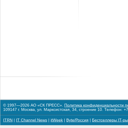
© 1997—2026 АО «СК ПРЕСС».
Политика конфиденциальности п
109147 г. Москва, ул. Марксистская, 34, строение 10. Телефон: +7
ITRN
|
IT Channel News
|
itWeek
|
Byte/Россия
|
Бестселлеры IT-ры