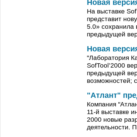
Новая версия
На выставке SofT
представит нов
5.0» сохранила
предыдущей верс
Новая верси
"Лаборатория Ка
SofTool’2000 ве
предыдущей вер
возможностей; 
"Атлант" пр
Компания "Атлант
11-й выставке 
2000 новые раз
деятельности. 