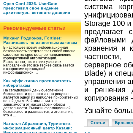
Open Conf 2026: UserGate
система корп
представил свое видение
архитектуры сетевого доверия
унифицирован
Storage 100 и
Рекомендуемые статьи
предлагает 
Михаил Родионов, Fortinet:
файловыми 
Развиваясь по известным законам
хранения и 
В настоящее время информационная
безопасность представляет собой вполне
частности, 
самостоятельное мощное направление
корпоративной автоматизации.
Естественно, что в таких условиях
серверное об
направление это все теснее связывается
с вопросами прикладной
Blade) и спе
информационной …
управления а
Как эффективно противостоять
кибератакам
и решения д
На сегодняшний день обеспечение
безопасности корпоративных ресурсов
копирования —
является одной из наиболее приоритетных
целей для любой компании вне
зависимости от масштабов и сферы
деятельности. Рынок информационной
Узнайте боль
безопасности развивается, а это значит,
что и …
Статьи
Брошю
Наталья Абрамович, Туристско-
информационный центр Казани:
Виртуальная поддержка реальных