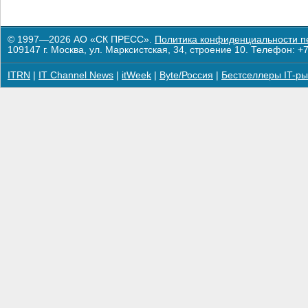
© 1997—2026 АО «СК ПРЕСС».
Политика конфиденциальности п
109147 г. Москва, ул. Марксистская, 34, строение 10. Телефон: +7
ITRN
|
IT Channel News
|
itWeek
|
Byte/Россия
|
Бестселлеры IT-ры