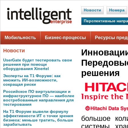
Новости
Номера
Перспективные напр
Мобильность
Бизнес-процессы
Ресурсы пред
Инновации
Новости
Передовы
UserGate будет тестировать свои
решения при помощи
оборудования Xinertel
решения
Эксперты на Т1 Форуме: как
множить ИИ-возможности,
сокращая риски
Российское ПО виртуализации и
инфраструктурное ПО — наиболее
востребованные направления для
тестирования
На Т1 Форуме вывели формулу
эффективности ИТ с точки зрения
большое кол
бизнеса: меньше тратить, больше
зарабатывать
системы хра