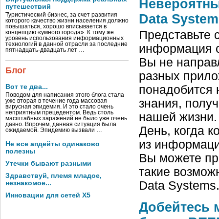
Невероятны
путешествий
Data System
Туристический бизнес, за счет развития
которого качество жизни населения должно
повышаться, хорошо вписывается в
Представьте 
концепцию «умного города». К тому же
уровень использования информационных
технологий в данной отрасли за последние
информация с
пятнадцать-двадцать лет …
Вы не направ
Блог
разных прилож
понадобится 
Вот те два...
Поводом для написания этого блога стала
знания, полу
уже вторая в течение года массовая
вирусная эпидемия. И это стало очень
неприятным прецедентом. Ведь столь
нашей жизни.
масштабных заражений не было уже очень
давно. Впрочем, данная ситуация была
День, когда 
ожидаемой. Эпидемию вызвали …
из информаци
Не все апдейты одинаково
полезны
Вы можете пр
Утечки бывают разными
такие возможн
Здравствуй, племя младое,
Data Systems
незнакомое...
Инновации для сетей X5
Добейтесь 