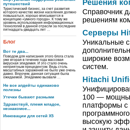
Решения ком
путешествий
Туристический бизнес, за счет развития
Справочник д
которого качество жизни населения должно
повышаться, хорошо вписывается в
решениям ком
концепцию «умного города». К тому же
уровень использования информационных
технологий в данной отрасли за последние
пятнадцать-двадцать лет …
Серверы Hit
Уникальные с
Блог
дополнительн
Вот те два...
широкие воз
Поводом для написания этого блога стала
уже вторая в течение года массовая
вирусная эпидемия. И это стало очень
систем.
неприятным прецедентом. Ведь столь
масштабных заражений не было уже очень
давно. Впрочем, данная ситуация была
Hitachi Unif
ожидаемой. Эпидемию вызвали …
Не все апдейты одинаково
Унифицирован
полезны
100 — мощны
Утечки бывают разными
платформы с 
Здравствуй, племя младое,
незнакомое...
программного
Инновации для сетей X5
высокую эффе
и защиту дан