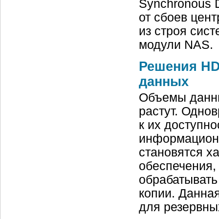
Synchronous 
от сбоев цен
из строя сис
модули NAS.
Решения HD
данных
Объемы данны
растут. Однов
к их доступн
информацион
становятся х
обеспечения,
обрабатывать
копии. Данна
для резервны