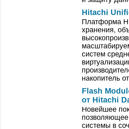
Hitachi Unif
Платформа HU
хранения, об
высокопроизв
масштабируем
систем средн
виртуализаци
производител
накопитель от
Flash Modu
от Hitachi 
Новейшее пок
позволяющее 
системы в со