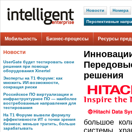
Новости
Номера
Перспективные напр
Мобильность
Бизнес-процессы
Ресурсы пред
Инновации
Новости
Передовы
UserGate будет тестировать свои
решения при помощи
оборудования Xinertel
решения
Эксперты на Т1 Форуме: как
множить ИИ-возможности,
сокращая риски
Российское ПО виртуализации и
инфраструктурное ПО — наиболее
востребованные направления для
тестирования
На Т1 Форуме вывели формулу
эффективности ИТ с точки зрения
большое кол
бизнеса: меньше тратить, больше
зарабатывать
системы хра