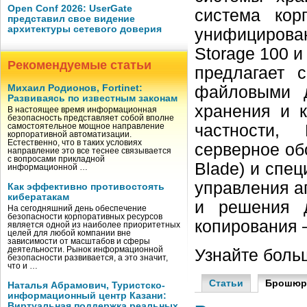
Open Conf 2026: UserGate
система корп
представил свое видение
архитектуры сетевого доверия
унифицирован
Storage 100 и
Рекомендуемые статьи
предлагает 
Михаил Родионов, Fortinet:
файловыми 
Развиваясь по известным законам
хранения и 
В настоящее время информационная
безопасность представляет собой вполне
частности, 
самостоятельное мощное направление
корпоративной автоматизации.
Естественно, что в таких условиях
серверное об
направление это все теснее связывается
с вопросами прикладной
Blade) и спе
информационной …
управления а
Как эффективно противостоять
кибератакам
и решения д
На сегодняшний день обеспечение
безопасности корпоративных ресурсов
копирования —
является одной из наиболее приоритетных
целей для любой компании вне
зависимости от масштабов и сферы
деятельности. Рынок информационной
Узнайте боль
безопасности развивается, а это значит,
что и …
Статьи
Брошю
Наталья Абрамович, Туристско-
информационный центр Казани:
Виртуальная поддержка реальных