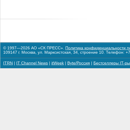
© 1997—2026 АО «СК ПРЕСС».
Политика конфиденциальности п
109147 г. Москва, ул. Марксистская, 34, строение 10. Телефон: +7
ITRN
|
IT Channel News
|
itWeek
|
Byte/Россия
|
Бестселлеры IT-ры