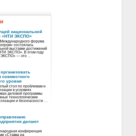
жи
ущей национальной
и «НТИ ЭКСПО»
V Международного форума
нопром» состоялась
ьной выставки достижений
«НТИ ЭКСПО». В этом году
И ЭКСПО» — это …
 организовать
я совместного
го уровня
глый стол по проблемам и
зации в условиях
мках деловой программы
вные технологические
тизации и безопасности …
управлению
едприятия делают
ународная конференция
ми «Ставка на