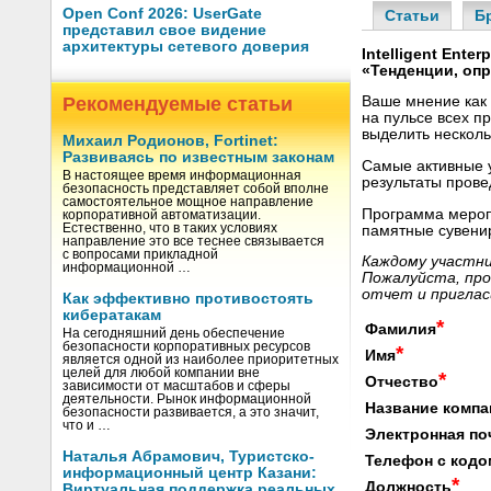
Open Conf 2026: UserGate
Статьи
Б
представил свое видение
архитектуры сетевого доверия
Intelligent Ente
«Тенденции, оп
Рекомендуемые статьи
Ваше мнение как 
на пульсе всех п
выделить несколь
Михаил Родионов, Fortinet:
Развиваясь по известным законам
Самые активные у
В настоящее время информационная
результаты прове
безопасность представляет собой вполне
самостоятельное мощное направление
Программа меропр
корпоративной автоматизации.
Естественно, что в таких условиях
памятные сувенир
направление это все теснее связывается
с вопросами прикладной
Каждому участни
информационной …
Пожалуйста, про
отчет и приглас
Как эффективно противостоять
кибератакам
*
Фамилия
На сегодняшний день обеспечение
безопасности корпоративных ресурсов
*
Имя
является одной из наиболее приоритетных
целей для любой компании вне
*
Отчество
зависимости от масштабов и сферы
деятельности. Рынок информационной
Название компа
безопасности развивается, а это значит,
что и …
Электронная по
Наталья Абрамович, Туристско-
Телефон с кодо
информационный центр Казани:
*
Должность
Виртуальная поддержка реальных