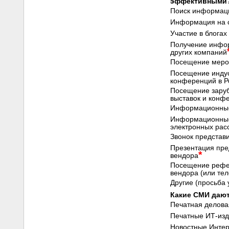
эффективными
Поиск информаци
Информация на с
Участие в блогах
Получение инфор
других компаний
Посещение меро
Посещение индус
конференций в Р
Посещение зару
выставок и конф
Информационные
Информационные
электронных рас
Звонок представ
Презентация пре
*
вендора
Посещение рефе
вендора (или те
Другие (просьба 
Какие СМИ даю
Печатная делова
Печатные ИТ-из
Новостные Интер