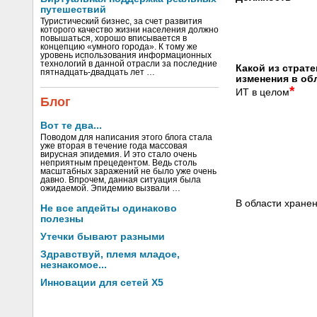
путешествий
Туристический бизнес, за счет развития
которого качество жизни населения должно
повышаться, хорошо вписывается в
концепцию «умного города». К тому же
уровень использования информационных
технологий в данной отрасли за последние
Какой из страте
пятнадцать-двадцать лет …
изменения в об
*
ИТ в целом
Блог
Вот те два...
Поводом для написания этого блога стала
уже вторая в течение года массовая
вирусная эпидемия. И это стало очень
неприятным прецедентом. Ведь столь
масштабных заражений не было уже очень
давно. Впрочем, данная ситуация была
ожидаемой. Эпидемию вызвали …
В области хране
Не все апдейты одинаково
полезны
Утечки бывают разными
Здравствуй, племя младое,
незнакомое...
Инновации для сетей X5