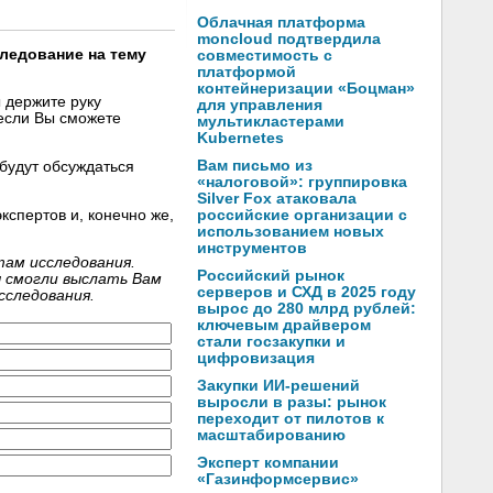
Облачная платформа
moncloud подтвердила
сследование на тему
совместимость с
платформой
контейнеризации «Боцман»
 держите руку
для управления
если Вы сможете
мультикластерами
Kubernetes
Вам письмо из
будут обсуждаться
«налоговой»: группировка
Silver Fox атаковала
спертов и, конечно же,
российские организации с
использованием новых
инструментов
там исследования.
Российский рынок
 смогли выслать Вам
серверов и СХД в 2025 году
сследования.
вырос до 280 млрд рублей:
ключевым драйвером
стали госзакупки и
цифровизация
Закупки ИИ-решений
выросли в разы: рынок
переходит от пилотов к
масштабированию
Эксперт компании
«Газинформсервис»