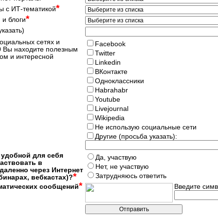
*
ы с ИТ-тематикой
*
 и блоги
указать)
социальных сетях и
Facebook
0 Вы находите полезным
Twitter
ом и интересной
Linkedin
ВКонтакте
Одноклассники
Habrahabr
Youtube
Livejournal
Wikipedia
Не использую социальные сети
Другие (просьба указать):
 удобной для себя
Да, участвую
аствовать в
Нет, не участвую
даленно через Интернет
*
Затрудняюсь ответить
бинарах, вебкастах)?
*
матических сообщений
Введите симв