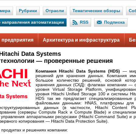
мера
Рубрики
Отрасли
Тематические обзоры
Со
 направления автоматизации
RSS
Подписка
 предприятия
Архитектура и инфраструктура
Бе
itachi Data Systems
технологии — проверенные решения
Компания Hitachi Data Systems (HDS)
— миро
решений для хранения данных. Компания им
большое количество решений, основой кото
хранения данных (СХД): флагман компании — с
уровня Virtual Storage Platform, унифициров
уровня Hitachi Unified Storage 100 и системы Hit
HDS так же предлагает специализированные 
файловыми данными: HNAS, платформы для 
структурированных данных (в частности, Hitachi Content Pla
дование (серверы Compute Rack и Compute Blade) и специализ
 управления аппаратными ресурсами (Hitachi Command Suite) и р
зервного копирования — Hitachi Data Protection Suite).
 продуктах и решениях компании: