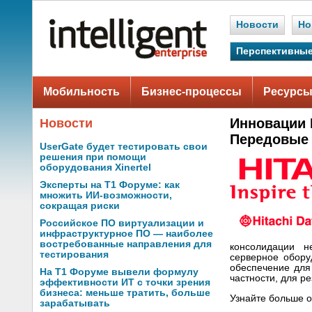
Новости
Но
Перспективные
Мобильность
Бизнес-процессы
Ресурсы
Инновации H
Новости
Передовые 
UserGate будет тестировать свои
решения при помощи
оборудования Xinertel
Эксперты на Т1 Форуме: как
множить ИИ-возможности,
сокращая риски
Российское ПО виртуализации и
инфраструктурное ПО — наиболее
востребованные направления для
консолидации не
тестирования
серверное обору
обеспечение для
На Т1 Форуме вывели формулу
частности, для ре
эффективности ИТ с точки зрения
бизнеса: меньше тратить, больше
Узнайте больше о
зарабатывать