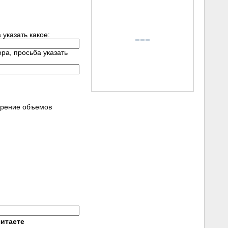
указать какое:
ра, просьба указать
ирение объемов
итаете