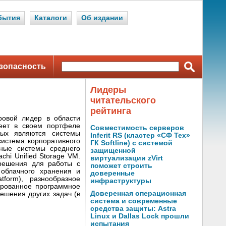
бытия
Каталоги
Об издании
зопасность
Лидеры
читательского
рейтинга
вой лидер в области
еет в своем портфеле
Совместимость серверов
рых являются системы
Inferit RS (кластер «СФ Тех»
истема корпоративного
ГК Softline) с системой
анные системы среднего
защищенной
achi Unified Storage VM.
виртуализации zVirt
решения для работы с
поможет строить
облачного хранения и
доверенные
tform), разнообразное
инфраструктуры
ированное программное
Доверенная операционная
ешения других задач (в
система и современные
средства защиты: Astra
Linux и Dallas Lock прошли
испытания