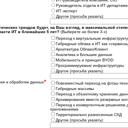
ИТ-руководитель компании, CIO
Руководитель отдела в ИТ-департаме
ИТ-эксперт
Другое (просьба указать):
гических трендов будет, на Ваш взгляд, в максимальной степе
ласти ИТ в ближайшие 5 лет?
(Выберете не более 3-х)
Переход к виртуальным инфраструкт
Гибридные облака и ИТ как «сервисн
Архитектура Облако/Клиент
Аналитика и Большие данные
Мобильность и принцип BYOD
Программируемые инфраструктуры
Другое (просьба указать):
*
ния и обработки данных
Повсеместный переход на флэш-техн
Гибридные массивы
Переход к объектному хранению дан
Архивирование вместо резервных ко
Переход к конвергентным решениям 
приложениями
Территориально разнесенные СХД
Другое (просьба указать):