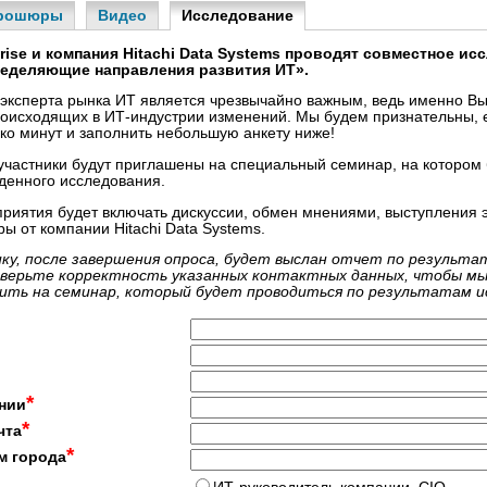
рошюры
Видео
Исследование
rprise и компания Hitachi Data Systems проводят совместное и
ределяющие направления развития ИТ».
эксперта рынка ИТ является чрезвычайно важным, ведь именно Вы
роисходящих в ИТ-индустрии изменений. Мы будем признательны, 
ко минут и заполнить небольшую анкету ниже!
частники будут приглашены на специальный семинар, на котором 
денного исследования.
иятия будет включать дискуссии, обмен мнениями, выступления эк
ы от компании Hitachi Data Systems.
ку, после завершения опроса, будет выслан отчет по результа
верьте корректность указанных контактных данных, чтобы мы
ить на семинар, который будет проводиться по результатам и
*
нии
*
чта
*
м города