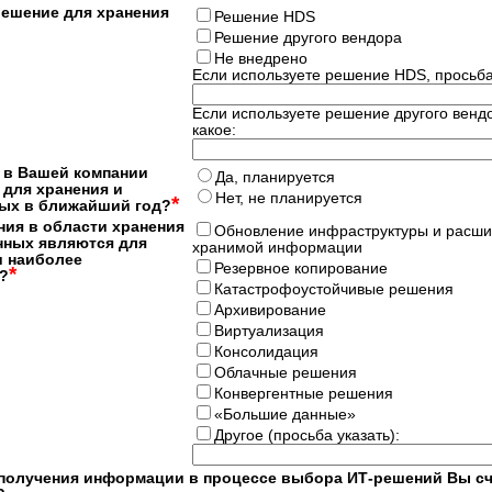
ешение для хранения
Решение HDS
Решение другого вендора
Не внедрено
Если используете решение HDS, просьба 
Если используете решение другого вендо
какое:
 в Вашей компании
Да, планируется
для хранения и
Нет, не планируется
*
ых в ближайший год?
ния в области хранения
Обновление инфраструктуры и расш
нных являются для
хранимой информации
и наиболее
Резервное копирование
*
?
Катастрофоустойчивые решения
Архивирование
Виртуализация
Консолидация
Облачные решения
Конвергентные решения
«Большие данные»
Другое (просьба указать):
получения информации в процессе выбора ИТ-решений Вы сч