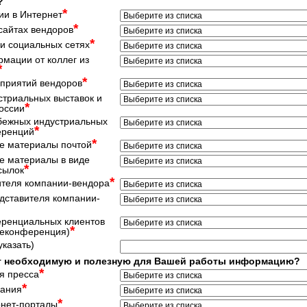
?
*
и в Интернет
*
айтах вендоров
*
 и социальных сетях
мации от коллег из
*
*
приятий вендоров
триальных выставок и
*
оссии
бежных индустриальных
*
еренций
*
 материалы почтой
 материалы в виде
*
сылок
*
ителя компании-вендора
дставителя компании-
ренциальных клиентов
*
леконференция)
указать)
т необходимую и полезную для Вашей работы информацию?
*
я пресса
*
дания
*
нет-порталы