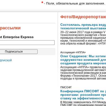
*
- Поля, обязательные для заполнения.
Фото/Видеорепорта
Состоялась премьера вед
 рассылки
технологической выставк
20–22 июня 2017 года в рамках 
технологического развития «Тех
ent Enterprise Express
премьера обновленной национал
науки, технологий и инноваций 
она обрела новый формат: «НТ
Ассоциация «НППА»
Олег Сердюков: Мы хотим
содружество компаний дл
дпиской
создания продукта мирово
Ассоциация «НППА» провела кру
задачам промышленной автомати
технологической революции в ра
Форума «Технопром»-2017. Осно
подходы к промышленной автома
ПМСОФТ
Конференция ПМСОФТ по 
проектами: российские пр
ставку на эффективность
В Москве завершилась XVI Межд
ПМСОФТ по управлению проекта