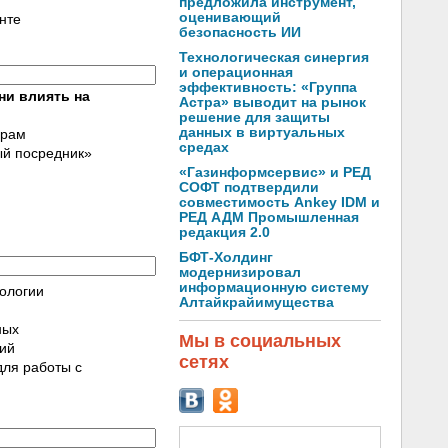
предложила инструмент,
оценивающий
нте
безопасность ИИ
Технологическая синергия
и операционная
эффективность: «Группа
ни влиять на
Астра» выводит на рынок
решение для защиты
данных в виртуальных
урам
средах
ый посредник»
«Газинформсервис» и РЕД
СОФТ подтвердили
совместимость Ankey IDM и
РЕД АДМ Промышленная
редакция 2.0
БФТ-Холдинг
модернизировал
информационную систему
ологии
Алтайкрайимущества
ных
Мы в социальных
пий
сетях
для работы с