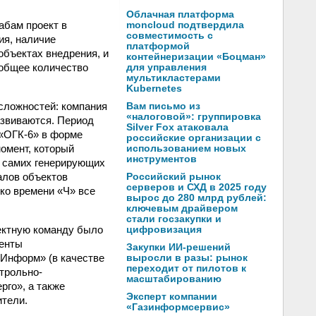
Облачная платформа
абам проект в
moncloud подтвердила
совместимость с
ия, наличие
платформой
бъектах внедрения, и
контейнеризации «Боцман»
 общее количество
для управления
мультикластерами
Kubernetes
сложностей: компания
Вам письмо из
«налоговой»: группировка
азвиваются. Период
Silver Fox атаковала
«ОГК-6» в форме
российские организации с
омент, который
использованием новых
инструментов
я самих генерирующих
алов объектов
Российский рынок
серверов и СХД в 2025 году
 ко времени «Ч» все
вырос до 280 млрд рублей:
ключевым драйвером
стали госзакупки и
оектную команду было
цифровизация
менты
Закупки ИИ-решений
 Информ» (в качестве
выросли в разы: рынок
переходит от пилотов к
трольно-
масштабированию
го», а также
Эксперт компании
тели.
«Газинформсервис»