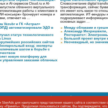
х и AI-сервисов Cloud.ru и AI-
Словосочетание digital trans
 запустили облачного виртуального
трансформация, сейчас буква
втоматизации работы с клиентами в
кто имеет хоть какое-то отно
ИИ-консьерж» бронирует номера и
автоматизации. ИТ-вендоры и
вки, отвечает на …
подразумевают информацио
основных задач …
а Vezubr и ГК «Астрал»
 ЭПД) автоматизировали ЭДО в
Между облаками и грешн
Александр Мехришвили,
лучил статус технологического
Ресторантс»: Электронны
a Linux
Большой проект внутри 
 крупнейших российских сайтов
Неочевидный, но значим
 беспарольный вход: эксперты
 ключевым шагом в борьбе с
ичеством
ряет новую платформу для
и управления заказами облачных
ости персональных данных
,
информация об авторских правах и п
фон: +7 495 974-22-60. Факс: +7 495 974-22-63. E-mail:
siteeditor@i
 SberAds для наилучшего представления нашего сайта в соответствии 
опку «Принять». Продолжая пользоваться сайтом, Вы подтверждаете, чт