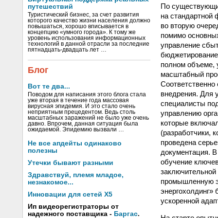
По существующим
путешествий
на стандартной 
Туристический бизнес, за счет развития
которого качество жизни населения должно
во вторую очере
повышаться, хорошо вписывается в
концепцию «умного города». К тому же
помимо основных
уровень использования информационных
управление сбыт
технологий в данной отрасли за последние
пятнадцать-двадцать лет …
бюджетирование,
полном объеме, 
Блог
масштабный прое
Соответственно 
Вот те два...
внедрения. Для 
Поводом для написания этого блога стала
уже вторая в течение года массовая
специалисты под
вирусная эпидемия. И это стало очень
управлению орга
неприятным прецедентом. Ведь столь
масштабных заражений не было уже очень
которые включал
давно. Впрочем, данная ситуация была
ожидаемой. Эпидемию вызвали …
(разработчики, к
проведена серье
Не все апдейты одинаково
полезны
документация. В
обучение ключев
Утечки бывают разными
заключительной 
Здравствуй, племя младое,
промышленную э
незнакомое...
энергохолдинг» 
Инновации для сетей X5
ускоренной адап
Ип видеорегистраторы от
надежного поставщика -
Баргас
.
На старте опытн