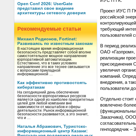
ИУС П ГК.
Open Conf 2026: UserGate
представил свое видение
Проект ИУС П ГК
архитектуры сетевого доверия
российской энер
контролирующей 
Рекомендуемые статьи
требующий интег
пользователей с
Михаил Родионов, Fortinet:
Развиваясь по известным законам
В период реализ
В настоящее время информационная
ОАО «Газпром», 
безопасность представляет собой вполне
самостоятельное мощное направление
реализации прое
корпоративной автоматизации.
присоединения О
Естественно, что в таких условиях
направление это все теснее связывается
увеличил органи
с вопросами прикладной
информационной …
компаний. Опред
внедрения, а та
Как эффективно противостоять
кибератакам
пользователи до
На сегодняшний день обеспечение
безопасности корпоративных ресурсов
Отдельно стоит 
является одной из наиболее приоритетных
целей для любой компании вне
вовлечено более
зависимости от масштабов и сферы
(функциональный
деятельности. Рынок информационной
безопасности развивается, а это значит,
Заказчика), ООО
что и …
согласовательны
Наталья Абрамович, Туристско-
генподрядчик – 
информационный центр Казани:
Виртуальная поддержка реальных