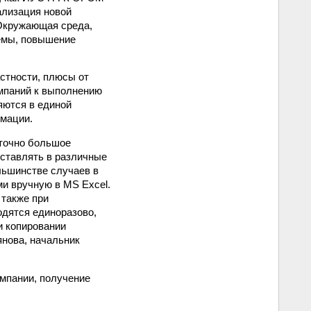
ализация новой
 Окружающая среда,
темы, повышение
астности, плюсы от
мпаний к выполнению
яются в единой
рмации.
аточно большое
оставлять в различные
льшинстве случаев в
и вручную в MS Excel.
 также при
дятся единоразово,
и копировании
янова, начальник
мпании, получение