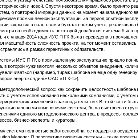
сторической и новой. Спустя некоторое время, было принято р
тем, о повторной миграции данных на момент начала единого вв
 режиме промышленной эксплуатации. За период опытной эксп
ции закрытия в налоговом и бухгалтерском учете, реализована
несмотря на необходимость некоторой доработки, система была п
, и с января 2014 года ИУС П ГК была переведена в промышле
ая масштабность сложность проекта, на тот момент оставались 
устранялись в рамках гарантийных обязательств.
истемы ИУС П ГК в промышленную эксплуатацию пришло пониман
а, в которой «уживаются» несколько объектов внедрения, колич
увеличиваться (например, тираж шаблона на еще одну генери
пром энергохолдинг» ОАО «ТГК-1»).
методологический вопрос: как сохранить целостность шаблона 
ть с учетом использования несколькими компаниями, с учетом 
ериодических изменений в законодательстве. В этой части бы
ункциональными изменениями системы, была выстроена структ
нениями единого методологического центра, в процессы согла
ссов, бизнес-эксперты и кураторы.
мя система полностью работоспособна, ее поддержка осущест
ution Manager. В перспективе развития системы – такие проект