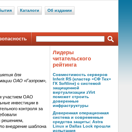
бытия
Каталоги
Об издании
зопасность
Лидеры
читательского
рейтинга
иятия для
Совместимость серверов
Inferit RS (кластер «СФ Тех»
мации ОАО «Газпром»,
ГК Softline) с системой
защищенной
виртуализации zVirt
ым участием ОАО
поможет строить
доверенные
ьные инвестиции в
инфраструктуры
тельного контроля за
Доверенная операционная
ребовали
система и современные
и решением,
средства защиты: Astra
ло внедрение шаблона
Linux и Dallas Lock прошли
испытания