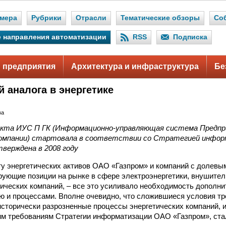
мера
Рубрики
Отрасли
Тематические обзоры
Со
 направления автоматизации
RSS
Подписка
 предприятия
Архитектура и инфраструктура
Бе
 аналога в энергетике
ва
екта ИУС П ГК (Информационно-управляющая система Предпр
омпании) стартовала в соответствии со Стратегией инфор
верждена в 2008 году
ту энергетических активов ОАО «Газпром» и компаний с долев
рующие позиции на рынке в сфере электроэнергетики, внушител
тических компаний, – все это усиливало необходимость дополни
ю и процессами. Вполне очевидно, что сложившиеся условия т
сторически разрозненные процессы энергетических компаний, 
м требованиям Стратегии информатизации ОАО «Газпром», ста