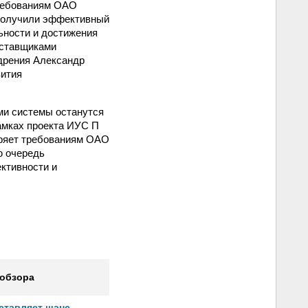
требованиям ОАО
 получили эффективный
ьности и достижения
оставщиками
едрения Александр
вития
ми системы останутся
амках проекта ИУС П
оряет требованиям ОАО
ю очередь
ктивности и
 обзора
оставляет шанс