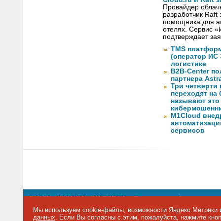
Провайдер облачны
разработчик Raft
помощника для а
отелях. Сервис «
подтверждает зая
TMS платформ
(оператор ИС
логистике
B2B-Center по
партнера Astr
Три четверти
переходят на
называют это
кибермошенн
M1Cloud внед
автоматизаци
сервисов
© 1997—2026 АО «СК ПРЕСС».
Политика конфиденциальн
109147 г. Москва, ул. Марксистская, 34, строение 10. Теле
Мы используем cookie-файлы, возможности Яндекс.Метрики и
данных
. Если Вы согласны с этим, пожалуйста, нажмите кн