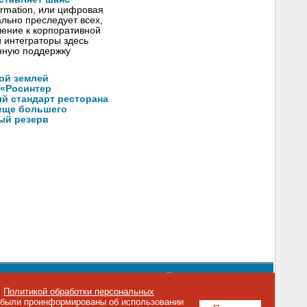
formation, или цифровая
льно преследует всех,
шение к корпоративной
 интеграторы здесь
нную поддержку
ой землей
 «Росинтер
й стандарт ресторана
еще большего
ый резерв
орядке использования материалов сайта
emag.ru
..
с
Политикой обработки персональных
о были проинформированы об использовании