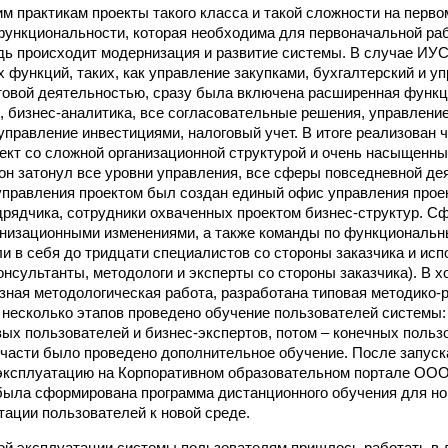
 практикам проекты такого класса и такой сложности на перв
функциональности, которая необходима для первоначальной раб
дь происходит модернизация и развитие системы. В случае ИУС
 функций, таких, как управление закупками, бухгалтерский и уп
овой деятельностью, сразу была включена расширенная функц
 бизнес-аналитика, все согласовательные решения, управлени
управление инвестициями, налоговый учет. В итоге реализован 
кт со сложной организационной структурой и очень насыщенн
он затонул все уровни управления, все сферы повседневной де
управления проектом был создан единый офис управления прое
рядчика, сотрудники охваченных проектом бизнес-структур. С
низационными изменениями, а также команды по функциональн
и в себя до тридцати специалистов со стороны заказчика и ис
онсультанты, методологи и эксперты со стороны заказчика). В 
зная методологическая работа, разработана типовая методико
 несколько этапов проведено обучение пользователей системы
ых пользователей и бизнес-экспертов, потом – конечных пользо
части было проведено дополнительное обучение. После запуск
ксплуатацию на Корпоративном образовательном портале ООО
была сформирована программа дистанционного обучения для но
тации пользователей к новой среде.
ой эксплуатации системы пользователям пришлось работать в 