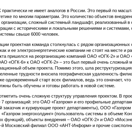
 практически не имеет аналогов в России. Это первый по масшт
гетике по многим параметрам. Это количество объектов внедрен
организации, сложный системный ландшафт, реализованный в о
рации с историческими и локальными решениями и системами,
истемы свыше 6000 человек.
ации проектная команда столкнулась с рядом организационных 
как и ее электроэнергетические компании не стоят на месте и р
кта пришелся на реорганизацию компаний ОАО «ОГК-2» и ОАО 
АО «ОГК-6» к ОАО «ОГК-2» – это был первый очень сложный м
зационный объем проекта. Помимо этого, шла реструктуризаци
еленные трудности вносила географическая удаленность фили
кже одновременный старт всех филиалов, ведь это означает, что
лжны быть обучены и готовы работать в новой системе.
отметить очень сложную структуру управления проектом. В пр
 7 организаций: это ОАО «Газпром» и его профильные департа
 заказчик и курирующие проект департаменты), ООО «Газпром
 «Газпром энергохолдинг» (пользователь системы в объеме Кон
х функций), объекты внедрения – ОАО «ОГК-2» и ОАО «Мосэнер
3-й Московский филиал ООО «АНТ-Информ» и прочие соисполни