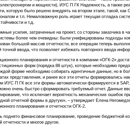
электроэнергии и мощности), ИУС П ГК Надежность, а также ре
и, которую было решено внедрять на втором этапе, такой, как
оналом и т.п. Немаловажную роль играет текущая отладка сис
тойчивости и т.д.
омные усилия, затраченные на проект, со стороны заказчика в ч
системы более чем очевидны: были унифицированы подходы ко
зован большой массив отчетности, все операции теперь выполн
й точной ввода, что позволяет избежать повторного ввода инфо
иционного планирования и отчетности в компании «ОГК-2» дост
стиционных форм (порядка 88 штук), которые необходимо пред
аждой форме необходимо собирать идентичные данные, но в бо
тах представления, и ранее все эти отчеты формировались нам
и ИУС П ГК все эти формы автоматически формируются в SAP,
ожно очень быстро сформировать требуемый отчет. Данные вво
лирование, что исключает вероятность механических ошибок пр
дной отчетной формы в другую», – утверждает Елена Негомедз
ионного планирования и отчетности ОГК-2.
ь поднято финансовое планирование, проведение бюджетной ко
 отчетности и многое другое.