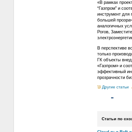
«В рамках проек
“Газпром” и соо
инструмент для 
большей прозрач
аналогичных усл
Рогов, Заместит
электроэнергети
В перспективе в
только производ
ГК объекты внед
«Газпром» и соо
эффективный ин
прозрачности би
Другие статьи
Статьи по схо
Cloud.ru и Raft