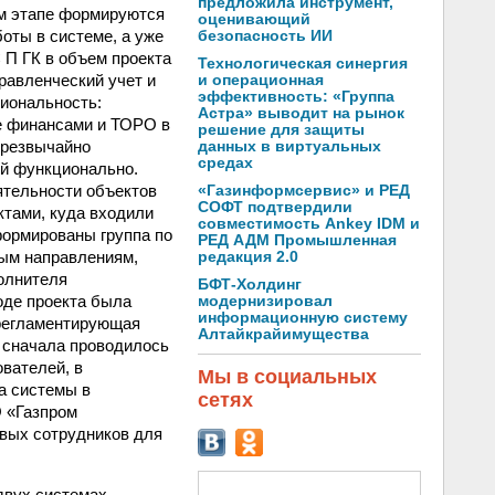
предложила инструмент,
ом этапе формируются
оценивающий
оты в системе, а уже
безопасность ИИ
 П ГК в объем проекта
Технологическая синергия
равленческий учет и
и операционная
эффективность: «Группа
иональность:
Астра» выводит на рынок
е финансами и ТОРО в
решение для защиты
чрезвычайно
данных в виртуальных
средах
ый функционально.
ятельности объектов
«Газинформсервис» и РЕД
СОФТ подтвердили
ктами, куда входили
совместимость Ankey IDM и
формированы группа по
РЕД АДМ Промышленная
ым направлениям,
редакция 2.0
полнителя
БФТ-Холдинг
ходе проекта была
модернизировал
информационную систему
-регламентирующая
Алтайкрайимущества
: сначала проводилось
вателей, в
Мы в социальных
а системы в
сетях
 «Газпром
вых сотрудников для
двух системах