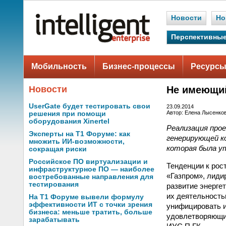
Новости
Но
Перспективные
Мобильность
Бизнес-процессы
Ресурсы
Новости
Не имеющий
UserGate будет тестировать свои
23.09.2014
Автор: Елена Лысенко
решения при помощи
оборудования Xinertel
Реализация про
Эксперты на Т1 Форуме: как
генерирующей к
множить ИИ-возможности,
которая была ут
сокращая риски
Российское ПО виртуализации и
Тенденции к рос
инфраструктурное ПО — наиболее
«Газпром», лиди
востребованные направления для
тестирования
развитие энерге
их деятельность
На Т1 Форуме вывели формулу
эффективности ИТ с точки зрения
унифицировать и
бизнеса: меньше тратить, больше
удовлетворяющи
зарабатывать