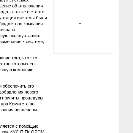
ешение об отключении
ода, а также о старте
луатации системы были
 бюджетная компания
ризнана
нную эксплуатацию.
замечания к системе,
ие того, что это –
ество которых со
рующую компанию
и обеспечить его
добавления нового
ли приняты процедуры
ура Комитета по
сования вовлечены
вляется с помощью
ы, как ИУС П ГК ОРЭМ