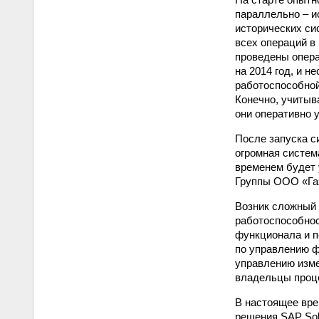
параллельно – и
исторических сис
всех операций в
проведены опера
на 2014 год, и 
работоспособной
Конечно, учитыв
они оперативно 
После запуска с
огромная систем
временем будет 
Группы ООО «Газ
Возник сложный 
работоспособнос
функционала и п
по управлению ф
управлению изме
владельцы проце
В настоящее вре
решения SAP Sol