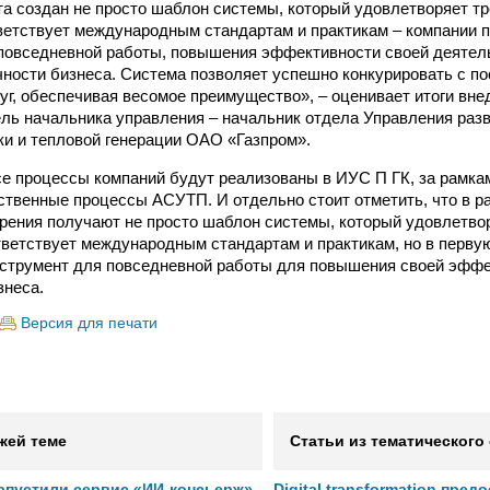
та создан не просто шаблон системы, который удовлетворяет 
тветствует международным стандартам и практикам – компании
повседневной работы, повышения эффективности своей деятел
ности бизнеса. Система позволяет успешно конкурировать с п
уг, обеспечивая весомое преимущество», – оценивает итоги вн
ель начальника управления – начальник отдела Управления раз
ки и тепловой генерации ОАО «Газпром».
се процессы компаний будут реализованы в ИУС П ГК, за рамка
ственные процессы АСУТП. И отдельно стоит отметить, что в р
рения получают не просто шаблон системы, который удовлетв
тветствует международным стандартам и практикам, но в перву
струмент для повседневной работы для повышения своей эффе
знеса.
Версия для печати
жей теме
Статьи из тематического
 запустили сервис «ИИ-консьерж»
Digital transformation пред