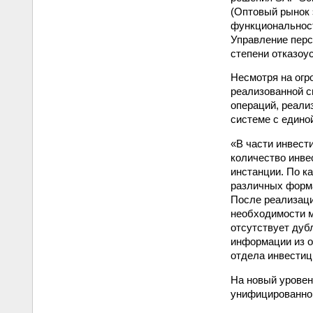
(Оптовый рынок 
функциональност
Управление перс
степени отказоус
Несмотря на огр
реализованной 
операций, реали
системе с едино
«В части инвест
количество инве
инстанции. По к
различных форма
После реализаци
необходимости м
отсутствует дуб
информации из о
отдела инвестиц
На новый уровен
унифицированной