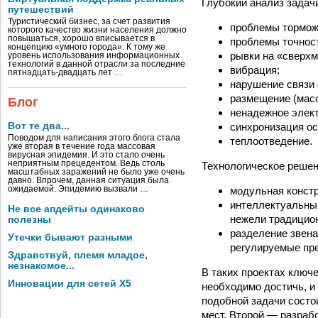
Глубокий анализ задач
путешествий
Туристический бизнес, за счет развития
проблемы тормож
которого качество жизни населения должно
повышаться, хорошо вписывается в
проблемы точнос
концепцию «умного города». К тому же
рывки на «сверхм
уровень использования информационных
технологий в данной отрасли за последние
вибрация;
пятнадцать-двадцать лет …
нарушение связи 
размещение (масс
Блог
ненадежное элек
Вот те два...
синхронизация ос
Поводом для написания этого блога стала
теплоотведение.
уже вторая в течение года массовая
вирусная эпидемия. И это стало очень
неприятным прецедентом. Ведь столь
Технологическое решен
масштабных заражений не было уже очень
давно. Впрочем, данная ситуация была
ожидаемой. Эпидемию вызвали …
модульная констр
интеллектуальны
Не все апдейты одинаково
нежели традицион
полезны
разделение звена
Утечки бывают разными
регулируемые пре
Здравствуй, племя младое,
незнакомое...
В таких проектах ключе
Инновации для сетей X5
необходимо достичь, и
подобной задачи состои
мест. Второй — разрабо