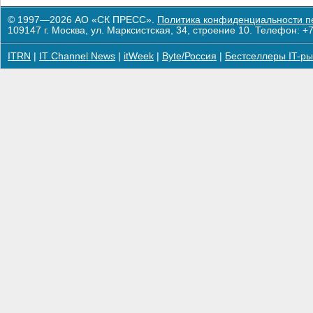
© 1997—2026 АО «СК ПРЕСС».
Политика конфиденциальности п
109147 г. Москва, ул. Марксистская, 34, строение 10. Телефон: +7
ITRN
|
IT Channel News
|
itWeek
|
Byte/Россия
|
Бестселлеры IT-ры