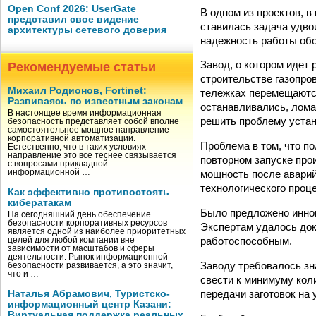
Open Conf 2026: UserGate
В одном из проектов, 
представил свое видение
ставилась задача удво
архитектуры сетевого доверия
надежность работы об
Завод, о котором идет
Рекомендуемые статьи
строительстве газопро
Михаил Родионов, Fortinet:
тележках перемещаются
Развиваясь по известным законам
останавливались, лома
В настоящее время информационная
решить проблему устано
безопасность представляет собой вполне
самостоятельное мощное направление
корпоративной автоматизации.
Проблема в том, что п
Естественно, что в таких условиях
направление это все теснее связывается
повторном запуске про
с вопросами прикладной
информационной …
мощность после аварий
технологического проц
Как эффективно противостоять
кибератакам
Было предложено иннов
На сегодняшний день обеспечение
безопасности корпоративных ресурсов
Экспертам удалось док
является одной из наиболее приоритетных
работоспособным.
целей для любой компании вне
зависимости от масштабов и сферы
деятельности. Рынок информационной
Заводу требовалось зн
безопасности развивается, а это значит,
что и …
свести к минимуму кол
передачи заготовок на 
Наталья Абрамович, Туристско-
информационный центр Казани:
Виртуальная поддержка реальных