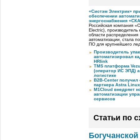
«Систэм Электрик» пр
обеспечении автомати
энергоснабжения «СК
Российская компания «С
Electric), производител
области распределения 
автоматизации, стала п
ПО для крупнейшего лед
Производитель упа
автоматизировал к
HRlink
TMS платформа Vezu
(оператор ИС ЭПД) 
логистике
B2B-Center получил 
партнера Astra Linux
M1Cloud внедряет н
автоматизации упра
сервисов
Статьи по 
Богучанской