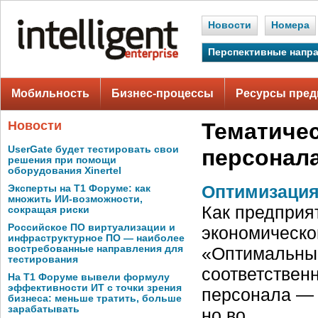
Новости
Номера
Перспективные напр
Мобильность
Бизнес-процессы
Ресурсы пред
Новости
Тематиче
UserGate будет тестировать свои
персонал
решения при помощи
оборудования Xinertel
Оптимизация
Эксперты на Т1 Форуме: как
множить ИИ-возможности,
Как предприя
сокращая риски
Российское ПО виртуализации и
экономическо
инфраструктурное ПО — наиболее
востребованные направления для
«Оптимальный
тестирования
соответствен
На Т1 Форуме вывели формулу
эффективности ИТ с точки зрения
персонала — 
бизнеса: меньше тратить, больше
зарабатывать
но во …