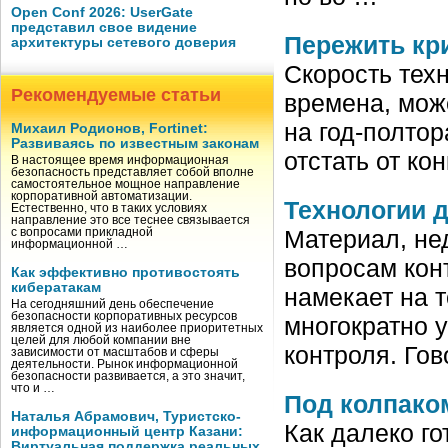
Open Conf 2026: UserGate
представил свое видение
Пережить кри
архитектуры сетевого доверия
Скорость техн
Рекомендуемые статьи
времена, мож
на год-полтор
Михаил Родионов, Fortinet:
Развиваясь по известным законам
отстать от ко
В настоящее время информационная
безопасность представляет собой вполне
самостоятельное мощное направление
корпоративной автоматизации.
Технологии 
Естественно, что в таких условиях
направление это все теснее связывается
Материал, не
с вопросами прикладной
информационной …
вопросам кон
Как эффективно противостоять
кибератакам
намекает на 
На сегодняшний день обеспечение
безопасности корпоративных ресурсов
многократно 
является одной из наиболее приоритетных
целей для любой компании вне
контроля. Го
зависимости от масштабов и сферы
деятельности. Рынок информационной
безопасности развивается, а это значит,
что и …
Под колпако
Наталья Абрамович, Туристско-
Как далеко го
информационный центр Казани:
Виртуальная поддержка реальных