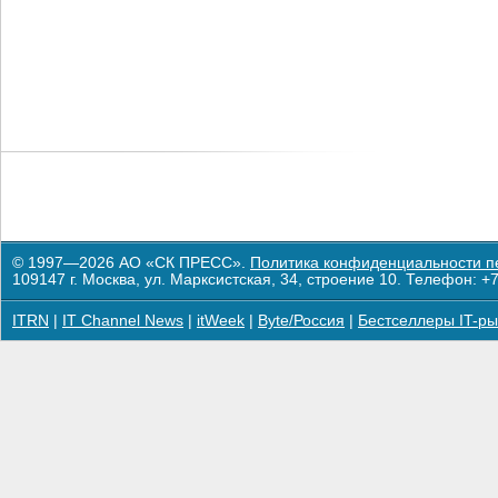
© 1997—2026 АО «СК ПРЕСС».
Политика конфиденциальности п
109147 г. Москва, ул. Марксистская, 34, строение 10. Телефон: +7
ITRN
|
IT Channel News
|
itWeek
|
Byte/Россия
|
Бестселлеры IT-ры