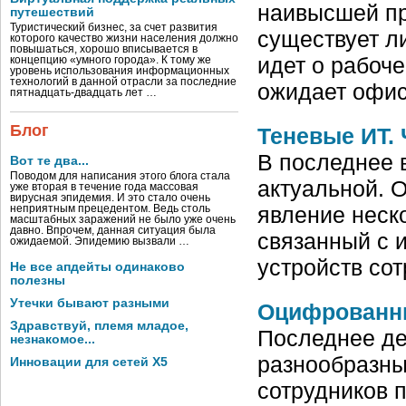
наивысшей пр
путешествий
Туристический бизнес, за счет развития
существует ли
которого качество жизни населения должно
повышаться, хорошо вписывается в
идет о рабоч
концепцию «умного города». К тому же
уровень использования информационных
технологий в данной отрасли за последние
ожидает офи
пятнадцать-двадцать лет …
Блог
Теневые ИТ. 
В последнее 
Вот те два...
Поводом для написания этого блога стала
актуальной. 
уже вторая в течение года массовая
вирусная эпидемия. И это стало очень
явление неско
неприятным прецедентом. Ведь столь
масштабных заражений не было уже очень
давно. Впрочем, данная ситуация была
связанный с 
ожидаемой. Эпидемию вызвали …
устройств сот
Не все апдейты одинаково
полезны
Утечки бывают разными
Оцифрованн
Здравствуй, племя младое,
Последнее де
незнакомое...
разнообразны
Инновации для сетей X5
сотрудников п