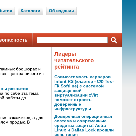
бытия
Каталоги
Об издании
зопасность
Лидеры
читательского
рейтинга
кламных брошюрах и
такт-центра ничего из
Совместимость серверов
Inferit RS (кластер «СФ Тех»
ГК Softline) с системой
ивы развития
защищенной
а по себе эта тема
виртуализации zVirt
ой работы до
поможет строить
доверенные
инфраструктуры
Доверенная операционная
ия заказчиков, а для
система и современные
елом продаж. В
средства защиты: Astra
Linux и Dallas Lock прошли
испытания