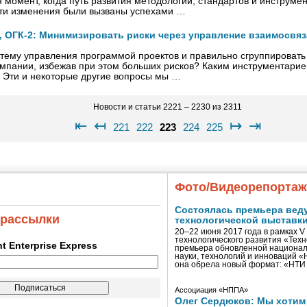
 момент, когда путь развития методологий, стандартов и инструме
эти изменения были вызваны успехами …
, ОГК-2: Минимизировать риски через управление взаимосвя
стему управления программой проектов и правильно сгруппировать
омпании, избежав при этом больших рисков? Каким инструментарие
 Эти и некоторые другие вопросы мы …
Новости и статьи 2221 – 2230 из 2311
⇤
↤
↦
⇥
221
222
223
224
225
Фото/Видеорепорта
Состоялась премьера вед
 рассылки
технологической выставк
20–22 июня 2017 года в рамках 
технологического развития «Тех
ent Enterprise Express
премьера обновленной национал
науки, технологий и инноваций 
она обрела новый формат: «НТ
Ассоциация «НППА»
Олег Сердюков: Мы хотим