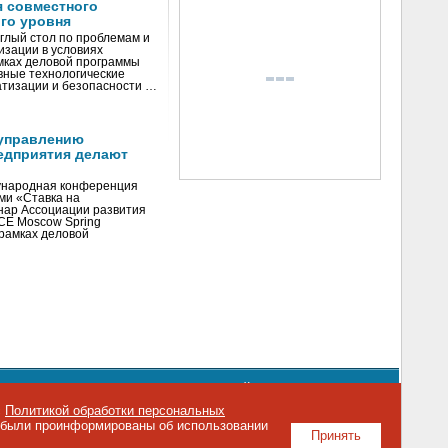
я совместного
го уровня
глый стол по проблемам и
зации в условиях
мках деловой программы
вные технологические
тизации и безопасности …
управлению
едприятия делают
ународная конференция
ми «Ставка на
инар Ассоциации развития
CE Moscow Spring
рамках деловой
орядке использования материалов сайта
emag.ru
..
с
Политикой обработки персональных
о были проинформированы об использовании
Принять