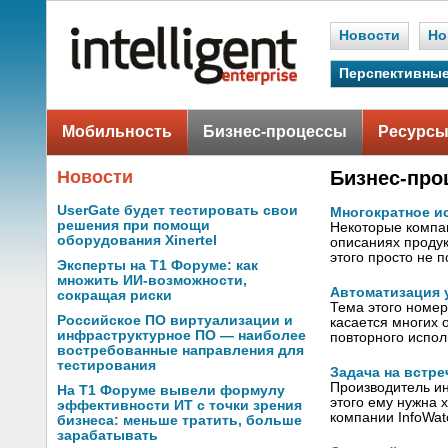
Новости
Но
Перспективные
Мобильность
Бизнес-процессы
Ресурсы
Новости
Бизнес-про
UserGate будет тестировать свои
Многократное и
решения при помощи
Некоторые компа
оборудования Xinertel
описаниях продук
этого просто не 
Эксперты на Т1 Форуме: как
множить ИИ-возможности,
Автоматизация 
сокращая риски
Тема этого номе
Российское ПО виртуализации и
касается многих 
инфраструктурное ПО — наиболее
повторного испол
востребованные направления для
тестирования
Задача на встр
Производитель ин
На Т1 Форуме вывели формулу
этого ему нужна 
эффективности ИТ с точки зрения
компании InfoWat
бизнеса: меньше тратить, больше
зарабатывать