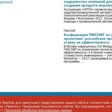
содружество компаний дл
дпиской
создания продукта мирово
Ассоциация «НППА» провела кру
задачам промышленной автомати
технологической революции в ра
Форума «Технопром»-2017. Осно
подходы к промышленной автома
ПМСОФТ
Конференция ПМСОФТ по 
проектами: российские пр
ставку на эффективность
В Москве завершилась XVI Межд
ПМСОФТ по управлению проекта
эффективность» и II бизнес-сем
стоимостного инжиниринга — AA
Workshop — 2017, проводимый в 
программы …
ости персональных данных
,
информация об авторских правах и п
фон: +7 495 974-22-60. Факс: +7 495 974-22-63. E-mail:
siteeditor@i
 SberAds для наилучшего представления нашего сайта в соответствии 
опку «Принять». Продолжая пользоваться сайтом, Вы подтверждаете, чт
ы IT-рынка
ы с
Политикой обработки персональных данных
.