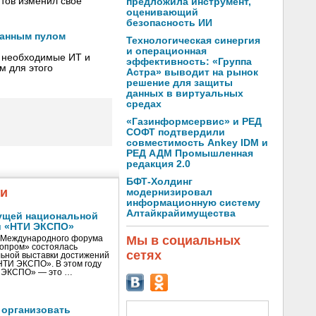
нтов изменил свое
предложила инструмент,
оценивающий
безопасность ИИ
занным пулом
Технологическая синергия
и операционная
 необходимые ИТ­ и
эффективность: «Группа
м для этого
Астра» выводит на рынок
решение для защиты
данных в виртуальных
средах
«Газинформсервис» и РЕД
СОФТ подтвердили
совместимость Ankey IDM и
РЕД АДМ Промышленная
редакция 2.0
БФТ-Холдинг
жи
модернизировал
информационную систему
Алтайкрайимущества
ущей национальной
и «НТИ ЭКСПО»
Мы в социальных
V Международного форума
нопром» состоялась
сетях
ьной выставки достижений
«НТИ ЭКСПО». В этом году
И ЭКСПО» — это …
 организовать