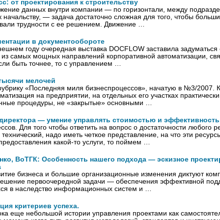
с: от проектирования к строительству
жение данных внутри компании — по горизонтали, между подраздел
к начальству, — задача достаточно сложная для того, чтобы больш
вали трудности с ее решением. Движение …
иентации в документообороте
ешнем году очередная выставка DOCFLOW заставила задуматься о 
о из самых мощных направлений корпоративной автоматизации, св
сли быть точнее, то с управлением …
тысячи мелочей
брику «Последняя миля бизнес­процессов», начатую в №3/2007. К
матизация на предприятии, на отдельных его участках практически
инные процедуры, не «закрытые» основными …
-директора — умение управлять стоимостью и эффективност
ссов. Для того чтобы ответить на вопрос о достаточности любого ре
 технический, надо иметь четкое представление, на что эти ресурс
редоставления какой-то услуги, то поймем …
нко, ВоТГК: Особенность нашего подхода — эскизное проекти
а
витие бизнеса и большие организационные изменения диктуют ко
 решение первоочередной задачи — обеспечения эффективной подд
хся в наследство информационных систем и …
ция критериев успеха.
ока еще небольшой истории управления проектами как самостоят