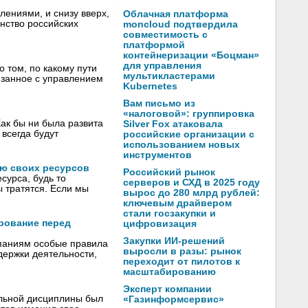
ениями, и снизу вверх,
Облачная платформа
инство российских
moncloud подтвердила
совместимость с
платформой
контейнеризации «Боцман»
для управления
том, по какому пути
мультикластерами
язанное с управлением
Kubernetes
Вам письмо из
«налоговой»: группировка
ак бы ни была развита
Silver Fox атаковала
 всегда будут
российские организации с
использованием новых
инструментов
ью своих ресурсов
Российский рынок
сурса, будь то
серверов и СХД в 2025 году
ы тратятся. Если мы
вырос до 280 млрд рублей:
ключевым драйвером
стали госзакупки и
рование перед
цифровизация
Закупки ИИ-решений
мпаниям особые правила
выросли в разы: рынок
ержки деятельности,
переходит от пилотов к
масштабированию
Эксперт компании
ельной дисциплины был
«Газинформсервис»