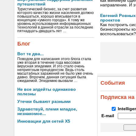
как минимум один
путешествий
направление. И 
Туристический бизнес, за счет развития
которого качество жизни населения должно
Евгений Ровных
повышаться, хорошо вписывается в
проектов
концепцию «умного города». К тому же
уровень использования информационных
Как построить си
технологий в данной отрасли за последние
бизнес­проекты к
пятнадцать-двадцать лет …
воспользоваться?
Блог
Вот те два...
Поводом для написания этого блога стала
уже вторая в течение года массовая
вирусная эпидемия. И это стало очень
неприятным прецедентом. Ведь столь
масштабных заражений не было уже очень
давно. Впрочем, данная ситуация была
ожидаемой. Эпидемию вызвали …
События
Не все апдейты одинаково
полезны
Подписка на
Утечки бывают разными
Intellig
Здравствуй, племя младое,
незнакомое...
E-mail
Инновации для сетей X5