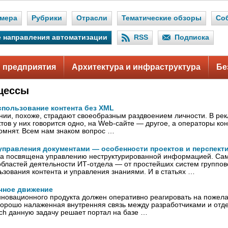
мера
Рубрики
Отрасли
Тематические обзоры
Со
 направления автоматизации
RSS
Подписка
 предприятия
Архитектура и инфраструктура
Бе
цессы
спользование контента без XML
нии, похоже, страдают своеобразным раздвоением личности. В ре
тов у них говорится одно, на Web-сайте — другое, а операторы кон
помнят. Всем нам знаком вопрос …
управления документами — особенности проектов и перспект
ра посвящена управлению неструктурированной информацией. Сам
областей деятельности ИТ-отдела — от простейших систем группов
ьзования контента и управления знаниями. И в статьях …
ечное движение
новационного продукта должен оперативно реагировать на пожелан
хорошо налаженная внутренняя связь между разработчиками и отд
ch данную задачу решает портал на базе …