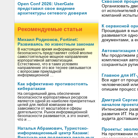
Сквозной процес
Open Conf 2026: UserGate
Организовать дви
представил свое видение
от исполнителей 
архитектуры сетевого доверия
компаний испыты
К сервисной ор
Рекомендуемые статьи
Прошедшая в нын
развивается одн
Михаил Родионов, Fortinet:
документами, а е
Развиваясь по известным законам
В настоящее время информационная
Автоматизация 
безопасность представляет собой вполне
Мы продолжаем ру
самостоятельное мощное направление
комплексная авто
корпоративной автоматизации.
Естественно, что в таких условиях
сохраняться рут
направление это все теснее связывается
с вопросами прикладной
Главное для ИТ
информационной …
Все идет от проце
Как эффективно противостоять
человеческий или
кибератакам
опишем процесс п
На сегодняшний день обеспечение
безопасности корпоративных ресурсов
Дмитрий Сергие
является одной из наиболее приоритетных
началом проект
целей для любой компании вне
зависимости от масштабов и сферы
Интенсивное раз
деятельности. Рынок информационной
развития ИТ. На
безопасности развивается, а это значит,
аудита доставши
что и …
Наталья Абрамович, Туристско-
Проекты: эволю
информационный центр Казани:
На протяжении п
Виртуальная поддержка реальных