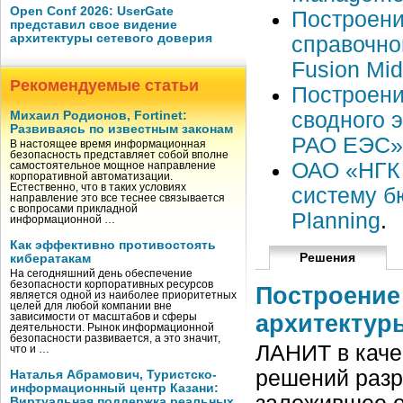
Open Conf 2026: UserGate
Построени
представил свое видение
архитектуры сетевого доверия
справочно
Fusion Mi
Рекомендуемые статьи
Построени
сводного 
Михаил Родионов, Fortinet:
Развиваясь по известным законам
РАО ЕЭС» 
В настоящее время информационная
безопасность представляет собой вполне
ОАО «НГК 
самостоятельное мощное направление
корпоративной автоматизации.
Естественно, что в таких условиях
систему б
направление это все теснее связывается
с вопросами прикладной
Planning
.
информационной …
Как эффективно противостоять
Решения
кибератакам
На сегодняшний день обеспечение
безопасности корпоративных ресурсов
Построение
является одной из наиболее приоритетных
целей для любой компании вне
архитектур
зависимости от масштабов и сферы
деятельности. Рынок информационной
безопасности развивается, а это значит,
ЛАНИТ в каче
что и …
решений разр
Наталья Абрамович, Туристско-
информационный центр Казани:
Виртуальная поддержка реальных