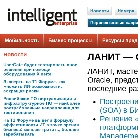
Новости
Номера
Перспективные напр
Мобильность
Бизнес-процессы
Ресурсы пред
Новости
ЛАНИТ — O
UserGate будет тестировать свои
решения при помощи
ЛАНИТ, масте
оборудования Xinertel
Oracle, предс
Эксперты на Т1 Форуме: как
множить ИИ-возможности,
последние раз
сокращая риски
Российское ПО виртуализации и
Построени
инфраструктурное ПО — наиболее
востребованные направления для
(SOA) в Б
тестирования
Решение «A
На Т1 Форуме вывели формулу
эффективности ИТ с точки зрения
платформы 
бизнеса: меньше тратить, больше
Manageme
зарабатывать