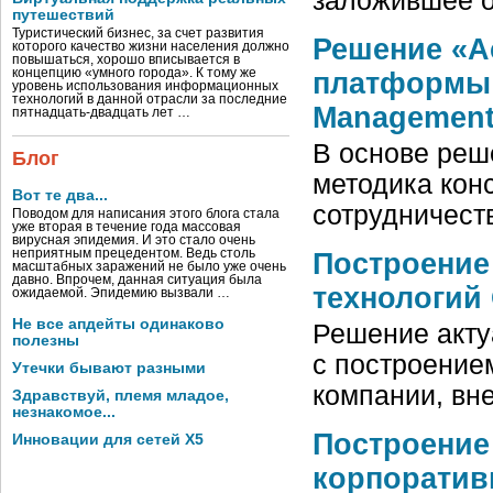
заложившее 
путешествий
Туристический бизнес, за счет развития
Решение «Ac
которого качество жизни населения должно
повышаться, хорошо вписывается в
концепцию «умного города». К тому же
платформы O
уровень использования информационных
технологий в данной отрасли за последние
Managemen
пятнадцать-двадцать лет …
В основе ре
Блог
методика кон
Вот те два...
сотрудничест
Поводом для написания этого блога стала
уже вторая в течение года массовая
вирусная эпидемия. И это стало очень
неприятным прецедентом. Ведь столь
Построение
масштабных заражений не было уже очень
давно. Впрочем, данная ситуация была
технологий 
ожидаемой. Эпидемию вызвали …
Не все апдейты одинаково
Решение акту
полезны
с построение
Утечки бывают разными
компании, вн
Здравствуй, племя младое,
незнакомое...
Построение
Инновации для сетей X5
корпоратив