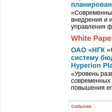
планирова
«Современный
внедрения и 
управления 
White Pape
ОАО «НГК «
систему бюд
Hyperion Pl
«Уровень раз
современных 
повышения ег
События