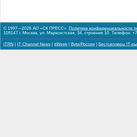
© 1997—2026 АО «СК ПРЕСС».
Политика конфиденциальности п
109147 г. Москва, ул. Марксистская, 34, строение 10. Телефон: +7
ITRN
|
IT Channel News
|
itWeek
|
Byte/Россия
|
Бестселлеры IT-ры