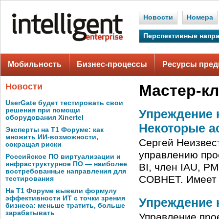
Новости
Номера
Перспективные напр
Мобильность
Бизнес-процессы
Ресурсы пред
Новости
Мастер-к
UserGate будет тестировать свои
решения при помощи
Упреждение к
оборудования Xinertel
Некоторые а
Эксперты на Т1 Форуме: как
множить ИИ-возможности,
Сергей Неизвест
сокращая риски
управлению про
Российское ПО виртуализации и
инфраструктурное ПО — наиболее
BI, член IAU, P
востребованные направления для
СОВНЕТ. Имеет 
тестирования
На Т1 Форуме вывели формулу
эффективности ИТ с точки зрения
Упреждение 
бизнеса: меньше тратить, больше
зарабатывать
Управление про