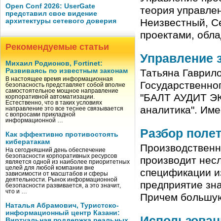
Open Conf 2026: UserGate
теория управлен
представил свое видение
Неизвестный, С
архитектуры сетевого доверия
проектами, обл
Рекомендуемые статьи
Управление з
Михаил Родионов, Fortinet:
Развиваясь по известным законам
Татьяна Гаврило
В настоящее время информационная
Государственног
безопасность представляет собой вполне
самостоятельное мощное направление
"БАЛТ АУДИТ ЭК
корпоративной автоматизации.
Естественно, что в таких условиях
аналитика". Име
направление это все теснее связывается
с вопросами прикладной
информационной …
Разбор поле
Как эффективно противостоять
кибератакам
Производственн
На сегодняшний день обеспечение
безопасности корпоративных ресурсов
производит нес
является одной из наиболее приоритетных
целей для любой компании вне
спецификации и
зависимости от масштабов и сферы
деятельности. Рынок информационной
предприятие зн
безопасности развивается, а это значит,
что и …
Причем больш
Наталья Абрамович, Туристско-
информационный центр Казани:
Использовани
Виртуальная поддержка реальных