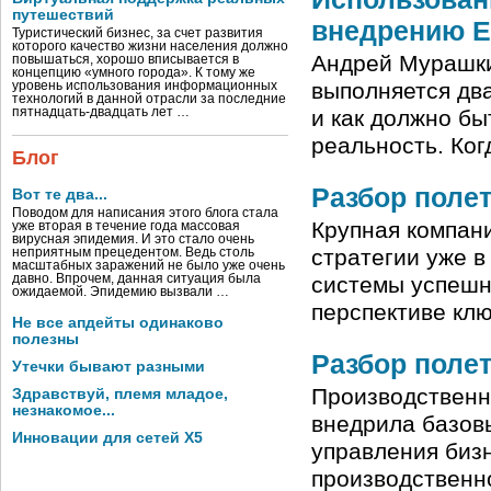
путешествий
внедрению E
Туристический бизнес, за счет развития
которого качество жизни населения должно
Андрей Мурашки
повышаться, хорошо вписывается в
концепцию «умного города». К тому же
выполняется два
уровень использования информационных
технологий в данной отрасли за последние
пятнадцать-двадцать лет …
и как должно бы
реальность. Ког
Блог
Разбор полет
Вот те два...
Поводом для написания этого блога стала
Крупная компан
уже вторая в течение года массовая
вирусная эпидемия. И это стало очень
стратегии уже в
неприятным прецедентом. Ведь столь
масштабных заражений не было уже очень
давно. Впрочем, данная ситуация была
системы успешн
ожидаемой. Эпидемию вызвали …
перспективе клю
Не все апдейты одинаково
полезны
Разбор полет
Утечки бывают разными
Производственн
Здравствуй, племя младое,
незнакомое...
внедрила базов
Инновации для сетей X5
управления биз
производственн