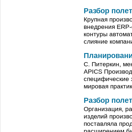
Разбор полет
Крупная произв
внедрения ERP-
контуры автома
слияние компан
Планировани
С. Питеркин, ме
APICS Производ
специфические з
мировая практи
Разбор поле
Организация, р
изделий произво
поставляла прод
расширением би