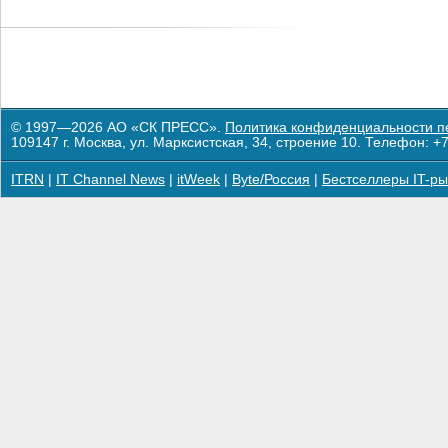
© 1997—2026 АО «СК ПРЕСС».
Политика конфиденциальности п
109147 г. Москва, ул. Марксистская, 34, строение 10. Телефон: +7
ITRN
|
IT Channel News
|
itWeek
|
Byte/Россия
|
Бестселлеры IT-ры