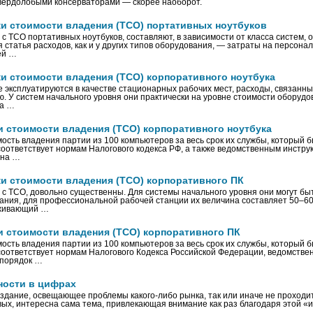
твердолобыми консерваторами — скорее наоборот.
и стоимости владения (ТСО) портативных ноутбуков
с TCO портативных ноутбуков, составляют, в зависимости от класса систем, 
 статья расходов, как и у других типов оборудования, — затраты на персонал
ей …
и стоимости владения (ТСО) корпоративного ноутбука
е эксплуатируются в качестве стационарных рабочих мест, расходы, связанны
. У систем начального уровня они практически на уровне стоимости оборудов
на …
и стоимости владения (ТСО) корпоративного ноутбука
ость владения партии из 100 компьютеров за весь срок их службы, который 
 соответствует нормам Налогового кодекса РФ, а также ведомственным инстр
 на …
и стоимости владения (ТСО) корпоративного ПК
 с TCO, довольно существенны. Для системы начального уровня они могут бы
ания, для профессиональной рабочей станции их величина составляет 50–60
уживающий …
и стоимости владения (ТСО) корпоративного ПК
ость владения партии из 100 компьютеров за весь срок их службы, который 
 соответствует нормам Налогового Кодекса Российской Федерации, ведомстве
порядок …
ности в цифрах
издание, освещающее проблемы какого‑либо рынка, так или иначе не проход
ых, интересна сама тема, привлекающая внимание как раз благодаря этой «и