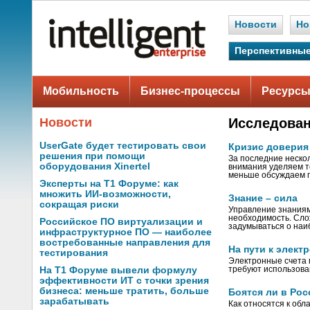
Новости
Но
Перспективные
Мобильность
Бизнес-процессы
Ресурсы
Новости
Исследова
UserGate будет тестировать свои
Кризис доверия
решения при помощи
За последние неско
оборудования Xinertel
внимания уделяем т
меньше обсуждаем 
Эксперты на Т1 Форуме: как
множить ИИ-возможности,
Знание – сила
сокращая риски
Управление знаниям
необходимость. Сло
Российское ПО виртуализации и
задумываться о на
инфраструктурное ПО — наиболее
востребованные направления для
На пути к элект
тестирования
Электронные счета 
На Т1 Форуме вывели формулу
требуют использова
эффективности ИТ с точки зрения
бизнеса: меньше тратить, больше
Боятся ли в Ро
зарабатывать
Как относятся к об