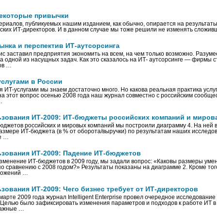
некоторые привычки
ериалов, публикуемых нашим изданием, как обычно, опирается на результат
ских ИТ-директоров. И в данном случае мы тоже решили не изменять сложив
ынка и перспектив ИТ-аутсорсинга
ис заставил предприятия экономить на всем, на чем только возможно. Разум
а одной из насущных задач. Как это сказалось на ИТ- аутсорсинге — фирмы с
ов …
услугами в России
 ИТ-услугами мы знаем достаточно много. Но какова реальная практика услу
на этот вопрос осенью 2008 года наш журнал совместно с российским сообщ
…
ьзования ИТ-2009: ИТ-бюджеты российских компаний и мирова
юджетов российских и мировых компаний мы построили диаграмму 4. На ней 
азмере ИТ-бюджета (в % от оборота/выручки) по результатам наших исследов
е …
ьзования ИТ-2009: Падение ИТ-бюджетов
зменение ИТ-бюджетов в 2009 году, мы задали вопрос: «Каковы размеры уме
о сравнению с 2008 годом?» Результаты показаны на диаграмме 2. Кроме тог
ложений …
зования ИТ-2009: Чего бизнес требует от ИТ-директоров
арте 2009 года журнал Intelligent Enterprise провел очередное исследование
 Целью было зафиксировать изменения параметров и подходов к работе ИТ в 
важные …