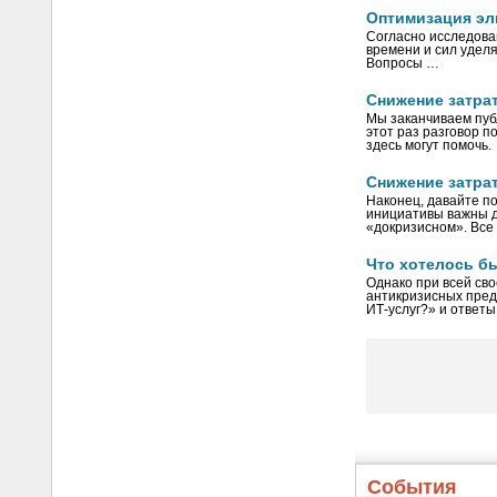
Оптимизация эл
Согласно исследован
времени и сил удел
Вопросы …
Снижение затрат
Мы заканчиваем пуб
этот раз разговор п
здесь могут помочь.
Снижение затрат
Наконец, давайте п
инициативы важны д
«докризисном». Все
Что хотелось б
Однако при всей сво
антикризисных пред
ИТ-услуг?» и ответ
События