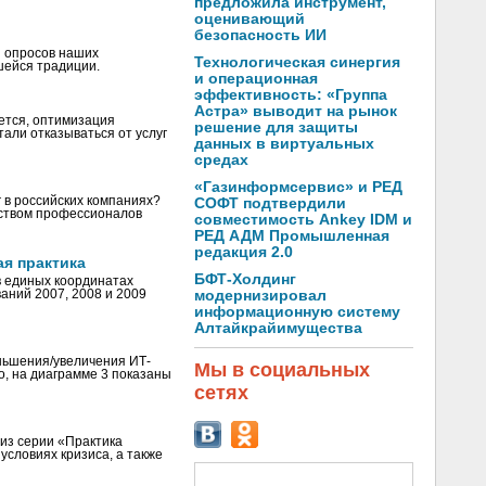
предложила инструмент,
оценивающий
безопасность ИИ
ы опросов наших
Технологическая синергия
шейся традиции.
и операционная
эффективность: «Группа
Астра» выводит на рынок
еется, оптимизация
решение для защиты
тали отказываться от услуг
данных в виртуальных
средах
«Газинформсервис» и РЕД
г в российских компаниях?
СОФТ подтвердили
еством профессионалов
совместимость Ankey IDM и
РЕД АДМ Промышленная
редакция 2.0
я практика
БФТ-Холдинг
в единых координатах
аний 2007, 2008 и 2009
модернизировал
информационную систему
Алтайкрайимущества
ньшения/увеличения ИТ-
Мы в социальных
о, на диаграмме 3 показаны
сетях
 из серии «Практика
условиях кризиса, а также