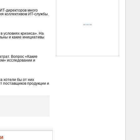
 ИТ-директоров много
ия коллективом ИТ‑службы.
в условиях кризиса». На
альны и какие инициативы
трат. Вопрос «Какие
ом» исследовании и
а хотели бы от них
от поставщиков продукции и
жи