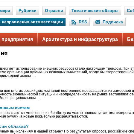
мера
Рубрики
Отрасли
Тематические обзоры
Со
 направления автоматизации
RSS
Подписка
 предприятия
Архитектура и инфраструктура
Бе
ния
льких лет использование внешних ресурсов стало настоящим трендом. При э
еме организации публичных облачных вычислений, вроде бы второстепенной 
прикладной аспект …
и для многих российских компаний постепенно превращается из заморской 
жность экономической ситуации и неопределенность на рынке заставляют о
иболее рациональном …
ронным счетам
пересылаются мгновенно, и обработку их можно полностью автоматизироват
ния бумаги, а новые пока только разрабатываются.
ссии облаков?
лачным вычислениям в нашей стране? По результатам опросов, российские сп