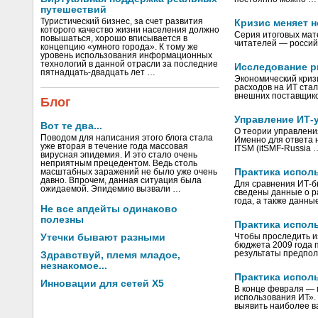
путешествий
Туристический бизнес, за счет развития
Кризис меняет 
которого качество жизни населения должно
Серия итоговых мат
повышаться, хорошо вписывается в
читателей — россий
концепцию «умного города». К тому же
уровень использования информационных
технологий в данной отрасли за последние
Исследование р
пятнадцать-двадцать лет …
Экономический криз
расходов на ИТ стал
внешних поставщик
Блог
Управление ИТ-
Вот те два...
О теории управления
Поводом для написания этого блога стала
Именно для ответа 
уже вторая в течение года массовая
ITSM (itSMF-Russia 
вирусная эпидемия. И это стало очень
неприятным прецедентом. Ведь столь
Практика испол
масштабных заражений не было уже очень
давно. Впрочем, данная ситуация была
Для сравнения ИТ-б
ожидаемой. Эпидемию вызвали …
сведены данные о р
года, а также данны
Не все апдейты одинаково
полезны
Практика испол
Утечки бывают разными
Чтобы проследить и
бюджета 2009 года п
результаты предпо
Здравствуй, племя младое,
незнакомое...
Практика исполь
Инновации для сетей X5
В конце февраля — м
использования ИТ».
выявить наиболее 