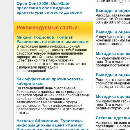
вовсе не выглядят 
Open Conf 2026: UserGate
представил свое видение
Выводы и оценк
архитектуры сетевого доверия
Расходы, связанные 
стоимости. Основная
60% до 80% от общ
Рекомендуемые статьи
Выводы и оценк
Михаил Родионов, Fortinet:
У ноутбуков, которы
конечной стоимостью
Развиваясь по известным законам
высокого класса — 
В настоящее время информационная
безопасность представляет собой вполне
Методика оценк
самостоятельное мощное направление
корпоративной автоматизации.
Мы оценивали стоим
Естественно, что в таких условиях
года. Эта величина
направление это все теснее связывается
порядок постановки
с вопросами прикладной
информационной …
Выводы и оценк
Как эффективно противостоять
Расходы, связанные
кибератакам
стоимости оборудов
– расходы на обсл
На сегодняшний день обеспечение
безопасности корпоративных ресурсов
является одной из наиболее приоритетных
Методика оценк
целей для любой компании вне
Мы оценивали стоим
зависимости от масштабов и сферы
года. Эта величина
деятельности. Рынок информационной
регламентирующим 
безопасности развивается, а это значит,
что и …
Степень идеаль
Наталья Абрамович, Туристско-
Наверное, ни одно 
информационный центр Казани:
поставщик». Во-перв
Виртуальная поддержка реальных
постоянно можно …