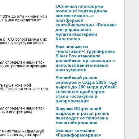
Облачная платформа
moncloud подтвердила
совместимость с
от 33% до 67% их конечной
платформой
. На нее приходится от
контейнеризации «Боцман»
для управления
мультикластерами
Kubernetes
е с TCO, сопоставимы с их
ания, у ноутбуков более
Вам письмо из
«налоговой»: группировка
Silver Fox атаковала
российские организации с
был определен нами в три
использованием новых
укциям, регламентирующим
инструментов
Российский рынок
серверов и СХД в 2025 году
ть выше конечной
вырос до 280 млрд рублей:
%. Основная статья затрат
ключевым драйвером
стали госзакупки и
цифровизация
был определен нами в три
Закупки ИИ-решений
нным инструкциям,
выросли в разы: рынок
переходит от пилотов к
масштабированию
Эксперт компании
ит мимо темы «идеальный
«Газинформсервис»
деальности», к которой