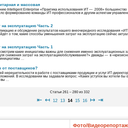
итарная и массовая
ию Intelligent Enterprise «Практика использования ИТ — 2008» большинство
яло формированию команды ИТ‑профессионалов и другим аспектам управлен
 на эксплуатацию Часть 2
ликацию и обсуждение результатов нашего внеочередного исследования «ИТ 
ойдёт о том, какие способы уменьшения затрат на эксплуатацию сейчас акту
 на эксплуатацию Часть 1
осмотрим какие инициативы важны для снижения именно эксплуатационных за
ля снижения затрат на эксплуатацию/обслуживание?» дважды — в «кризисн
 инициативы …
ы от поставщиков?
ей нерешительности в работе с поставщиками продукции и услуг ИТ-директор
ложений. В исследовании мы задавали вопрос: «Каких уступок вы хотели бы 
ы вы …
Статьи 261 – 280 из 332
⇤
↤
↦
⇥
12
13
14
15
16
Фото/Видеорепорта