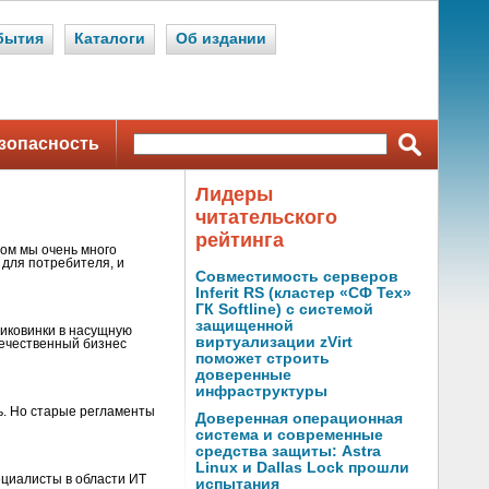
бытия
Каталоги
Об издании
зопасность
Лидеры
читательского
рейтинга
том мы очень много
для потребителя, и
Совместимость серверов
Inferit RS (кластер «СФ Тех»
ГК Softline) с системой
защищенной
диковинки в насущную
виртуализации zVirt
течественный бизнес
поможет строить
доверенные
инфраструктуры
ь. Но старые регламенты
Доверенная операционная
система и современные
средства защиты: Astra
Linux и Dallas Lock прошли
ециалисты в области ИТ
испытания