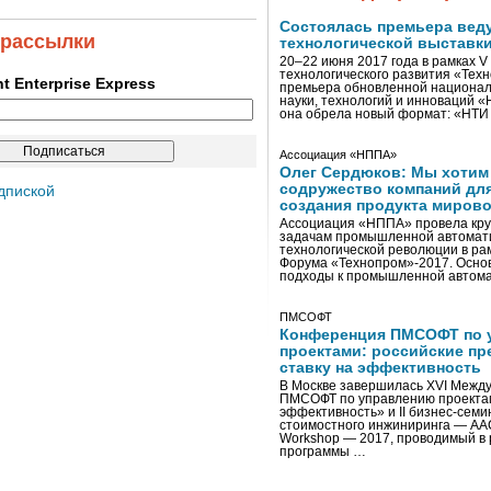
Состоялась премьера вед
 рассылки
технологической выставк
20–22 июня 2017 года в рамках 
технологического развития «Тех
ent Enterprise Express
премьера обновленной национал
науки, технологий и инноваций 
она обрела новый формат: «НТ
Ассоциация «НППА»
Олег Сердюков: Мы хотим
содружество компаний дл
дпиской
создания продукта мирово
Ассоциация «НППА» провела кру
задачам промышленной автомати
технологической революции в ра
Форума «Технопром»-2017. Осно
подходы к промышленной автома
ПМСОФТ
Конференция ПМСОФТ по 
проектами: российские пр
ставку на эффективность
В Москве завершилась XVI Межд
ПМСОФТ по управлению проекта
эффективность» и II бизнес-сем
стоимостного инжиниринга — AA
Workshop — 2017, проводимый в 
программы …