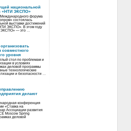
ущей национальной
и «НТИ ЭКСПО»
V Международного форума
нопром» состоялась
ьной выставки достижений
«НТИ ЭКСПО». В этом году
И ЭКСПО» — это …
 организовать
я совместного
го уровня
глый стол по проблемам и
зации в условиях
мках деловой программы
вные технологические
тизации и безопасности …
управлению
едприятия делают
ународная конференция
ми «Ставка на
инар Ассоциации развития
CE Moscow Spring
рамках деловой