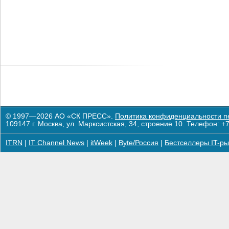
© 1997—2026 АО «СК ПРЕСС».
Политика конфиденциальности п
109147 г. Москва, ул. Марксистская, 34, строение 10. Телефон: +7
ITRN
|
IT Channel News
|
itWeek
|
Byte/Россия
|
Бестселлеры IT-ры