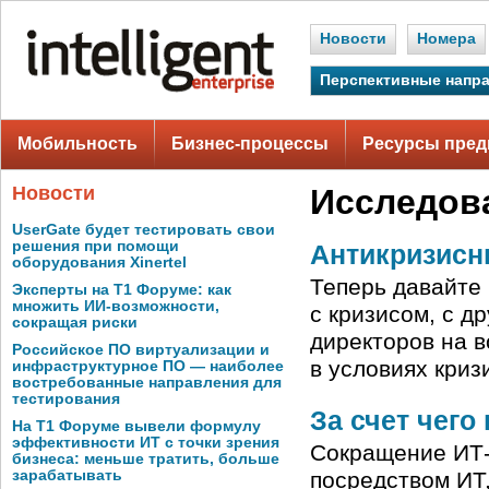
Новости
Номера
Перспективные напр
Мобильность
Бизнес-процессы
Ресурсы пред
Новости
Исследов
UserGate будет тестировать свои
решения при помощи
Антикризисн
оборудования Xinertel
Теперь давайте 
Эксперты на Т1 Форуме: как
множить ИИ-возможности,
с кризисом, с д
сокращая риски
директоров на 
Российское ПО виртуализации и
в условиях кри
инфраструктурное ПО — наиболее
востребованные направления для
тестирования
За счет чег
На Т1 Форуме вывели формулу
эффективности ИТ с точки зрения
Сокращение ИТ-
бизнеса: меньше тратить, больше
зарабатывать
посредством ИТ,