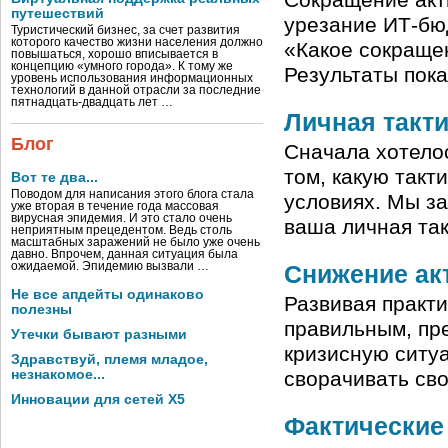
Сокращение акти
путешествий
урезание ИТ-бю
Туристический бизнес, за счет развития
которого качество жизни населения должно
«Какое сокраще
повышаться, хорошо вписывается в
концепцию «умного города». К тому же
Результаты пока
уровень использования информационных
технологий в данной отрасли за последние
пятнадцать-двадцать лет …
Личная такти
Блог
Сначала хотелос
том, какую такт
Вот те два...
Поводом для написания этого блога стала
условиях. Мы за
уже вторая в течение года массовая
вирусная эпидемия. И это стало очень
ваша личная так
неприятным прецедентом. Ведь столь
масштабных заражений не было уже очень
давно. Впрочем, данная ситуация была
ожидаемой. Эпидемию вызвали …
Снижение ак
Не все апдейты одинаково
Развивая практ
полезны
правильным, пре
Утечки бывают разными
кризисную ситуа
Здравствуй, племя младое,
незнакомое...
сворачивать св
Инновации для сетей X5
Фактические