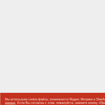
Мы используем cookie-файлы, возможности Яндекс.Метрики и SberA
данных
. Если Вы согласны с этим, пожалуйста, нажмите кнопку «П