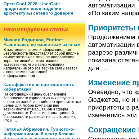
Open Conf 2026: UserGate
автоматизации.
представил свое видение
«По каким напра
архитектуры сетевого доверия
Приоритеты 
Рекомендуемые статьи
Продолжением т
Михаил Родионов, Fortinet:
автоматизации в
Развиваясь по известным законам
В настоящее время информационная
разрезе различ
безопасность представляет собой вполне
самостоятельное мощное направление
показана степе
корпоративной автоматизации.
Естественно, что в таких условиях
для …
направление это все теснее связывается
с вопросами прикладной
информационной …
Изменение п
Как эффективно противостоять
кибератакам
Очевидно, что к
На сегодняшний день обеспечение
бюджетов, но и 
безопасности корпоративных ресурсов
является одной из наиболее приоритетных
целей для любой компании вне
приоритеты в ра
зависимости от масштабов и сферы
деятельности. Рынок информационной
изменились эти
безопасности развивается, а это значит,
что и …
Сокращение 
Наталья Абрамович, Туристско-
информационный центр Казани:
Виртуальная поддержка реальных